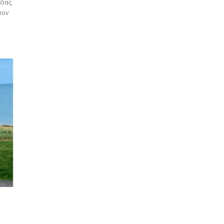
ίδας
τον