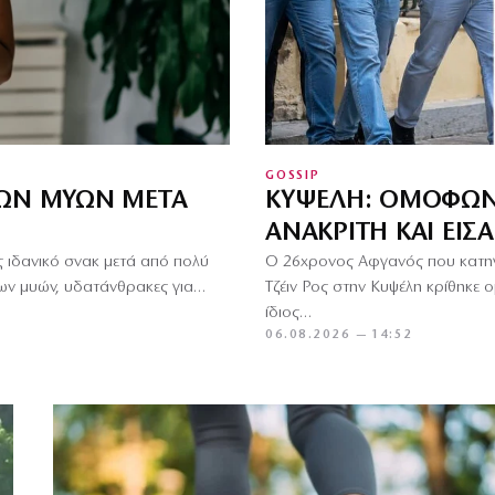
GOSSIP
ΚΥΨΈΛΗ: ΟΜΌΦΩΝ
ΤΩΝ ΜΥΏΝ ΜΕΤΆ
ΑΝΑΚΡΙΤΉ ΚΑΙ ΕΙΣ
Ο 26χρονος Αφγανός που κατηγο
ς ιδανικό σνακ μετά από πολύ
Τζέιν Ρος στην Κυψέλη κρίθηκε
ων μυών, υδατάνθρακες για…
ίδιος…
06.08.2026 — 14:52