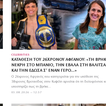
CELEBRITIES
ΚΑΤΆΘΕΣΗ ΤΟΥ 26ΧΡΟΝΟΥ ΑΦΓΑΝΟΎ: «ΤΗ ΒΡΉ
ΝΕΚΡΉ ΣΤΟ ΜΠΆΝΙΟ, ΤΗΝ ΈΒΑΛΑ ΣΤΗ ΒΑΛΊΤΣΑ
ΚΑΙ ΤΗΝ ΈΔΩΣΑ Σ’ ΈΝΑΝ ΓΈΡΟ…»
Ο 26χρονος Αφγανός που κατηγορείται για την υπόθεση της
38χρονης Βρετανίδας στην Κυψέλη αρνείται ότι τη δολοφόνησε κ
υποστηρίζει πως τη βρήκε…
05.08.2026 — 12:57