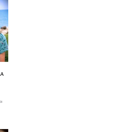
ΚΑ
αι