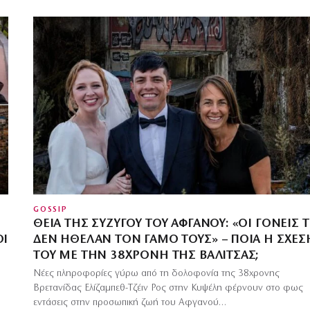
GOSSIP
ΘΕΊΑ ΤΗΣ ΣΥΖΎΓΟΥ ΤΟΥ ΑΦΓΑΝΟΎ: «ΟΙ ΓΟΝΕΊΣ 
ΟΙ
ΔΕΝ ΉΘΕΛΑΝ ΤΟΝ ΓΆΜΟ ΤΟΥΣ» – ΠΟΙΑ Η ΣΧΈΣ
ΤΟΥ ΜΕ ΤΗΝ 38ΧΡΟΝΗ ΤΗΣ ΒΑΛΊΤΣΑΣ;
Νέες πληροφορίες γύρω από τη δολοφονία της 38χρονης
Βρετανίδας Ελίζαμπεθ-Τζέιν Ρος στην Κυψέλη φέρνουν στο φως
εντάσεις στην προσωπική ζωή του Αφγανού…