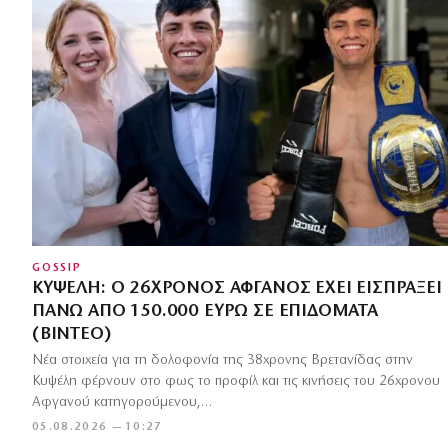
GOSSIP
ΚΥΨΈΛΗ: Ο 26ΧΡΟΝΟΣ ΑΦΓΑΝΌΣ ΈΧΕΙ ΕΙΣΠΡΆΞΕΙ
ΠΆΝΩ ΑΠΌ 150.000 ΕΥΡΏ ΣΕ ΕΠΙΔΌΜΑΤΑ
(ΒΊΝΤΕΟ)
Νέα στοιχεία για τη δολοφονία της 38χρονης Βρετανίδας στην
Κυψέλη φέρνουν στο φως το προφίλ και τις κινήσεις του 26χρονου
Αφγανού κατηγορούμενου,…
05.08.2026 — 10:27