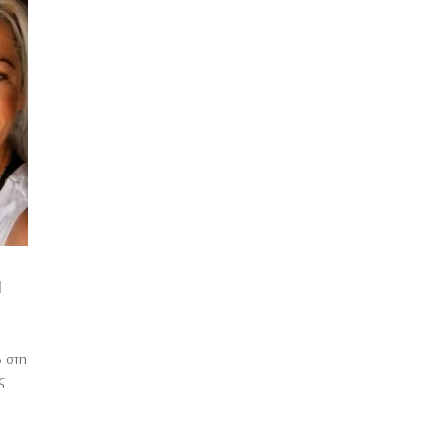
Ν
 στη
ς