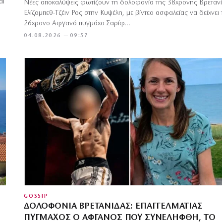
αι
Νέες αποκαλύψεις φωτίζουν τη δολοφονία της 38χρονης Βρεταν
Ελίζαμπεθ-Τζέιν Ρος στην Κυψέλη, με βίντεο ασφαλείας να δείχνει 
26χρονο Αφγανό πυγμάχο Σαρίφ…
04.08.2026 — 09:57
GOSSIP
ΔΟΛΟΦΟΝΊΑ ΒΡΕΤΑΝΊΔΑΣ: ΕΠΑΓΓΕΛΜΑΤΊΑΣ
ΠΥΓΜΆΧΟΣ Ο ΑΦΓΑΝΌΣ ΠΟΥ ΣΥΝΕΛΉΦΘΗ, ΤΟ