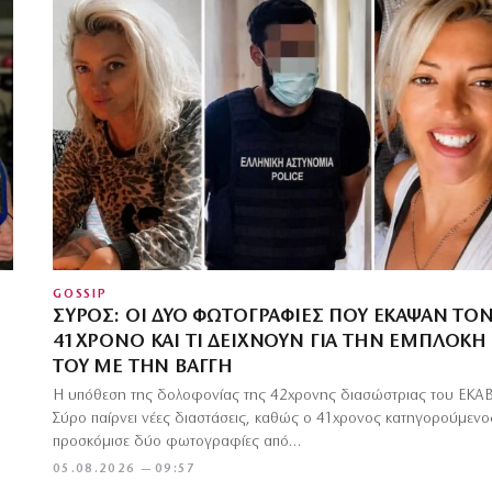
GOSSIP
ΣΎΡΟΣ: ΟΙ ΔΎΟ ΦΩΤΟΓΡΑΦΊΕΣ ΠΟΥ ΈΚΑΨΑΝ ΤΟ
41ΧΡΟΝΟ ΚΑΙ ΤΙ ΔΕΊΧΝΟΥΝ ΓΙΑ ΤΗΝ ΕΜΠΛΟΚΉ
ΤΟΥ ΜΕ ΤΗΝ ΒΆΓΓΗ
Η υπόθεση της δολοφονίας της 42χρονης διασώστριας του ΕΚΑΒ
Σύρο παίρνει νέες διαστάσεις, καθώς ο 41χρονος κατηγορούμενο
προσκόμισε δύο φωτογραφίες από…
05.08.2026 — 09:57