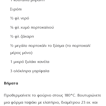
1 κουταλιά μπράντι
Σιρόπι
½ φλ. νερό
¼ φλ. χυμό πορτοκαλιού
½ φλ. ζάχαρη
½ μεγάλο πορτοκάλι το ξύσμα (το πορτοκαλί
μέρος μόνο)
1 μικρό ξυλάκι κανέλα
3 ολόκληρα γαρίφαλα
Βήματα
Προθερμαίνετε το φούρνο στους 180°C. Βουτυρώνετε
μια φόρμα ταψάκι με ελατήριο, διαμέτρου 23 εκ. και