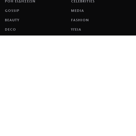
ΡΟΗ ΕΙΔΗΣΕΩΝ
CELEBRITIES
GOSSIP
MEDIA
BEAUTY
FASHION
DECO
ΥΓΕΙΑ
TRAVEL
FITNESS
COOK
ΖΩΔΙΑ
ΕΤΑΙΡΕΙΑ
ΤΑΥΤΟΤΗΤΑ
ΠΟΛΙΤΙΚΉ COOKIES
ΌΡΟΙ ΧΡΉΣΗΣ
ΕΠΙΚΟΙΝΩΝΙΑ
ΔΙΑΦΗΜΙΣΗ
ΕΠΙΚΟΙΝΩΝΙΑ