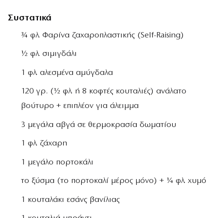
Συστατικά
¾ φλ. Φαρίνα ζαχαροπλαστικής (Self-Raising)
½ φλ. σιμιγδάλι
1 φλ. αλεσμένα αμύγδαλα
120 γρ. (½ φλ. ή 8 κοφτές κουταλιές) ανάλατο
βούτυρο + επιπλέον για άλειμμα
3 μεγάλα αβγά σε θερμοκρασία δωματίου
1 φλ. ζάχαρη
1 μεγάλο πορτοκάλι
το ξύσμα (το πορτοκαλί μέρος μόνο) + ¼ φλ. χυμό
1 κουταλάκι εσάνς βανίλιας