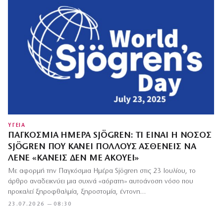
ΥΓΕΙΑ
ΠΑΓΚΌΣΜΙΑ ΗΜΈΡΑ SJÖGREN: ΤΙ ΕΊΝΑΙ Η ΝΌΣΟΣ
SJÖGREN ΠΟΥ ΚΆΝΕΙ ΠΟΛΛΟΎΣ ΑΣΘΕΝΕΊΣ ΝΑ
ΛΈΝΕ «ΚΑΝΕΊΣ ΔΕΝ ΜΕ ΑΚΟΎΕΙ»
Με αφορμή την Παγκόσμια Ημέρα Sjögren στις 23 Ιουλίου, το
άρθρο αναδεικνύει μια συχνά «αόρατη» αυτοάνοση νόσο που
προκαλεί ξηροφθαλμία, ξηροστομία, έντονη…
23.07.2026 — 08:30