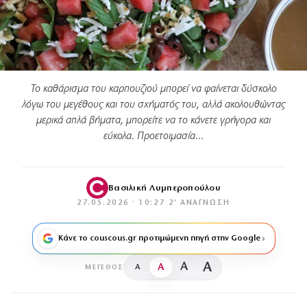
Το καθάρισμα του καρπουζιού μπορεί να φαίνεται δύσκολο
λόγω του μεγέθους και του σχήματός του, αλλά ακολουθώντας
μερικά απλά βήματα, μπορείτε να το κάνετε γρήγορα και
εύκολα. Προετοιμασία…
Βασιλική Λυμπεροπούλου
27.05.2026 · 10:27
·
2′ ΑΝΆΓΝΩΣΗ
Κάνε το couscous.gr προτιμώμενη πηγή στην Google
A
A
A
A
ΜΈΓΕΘΟΣ