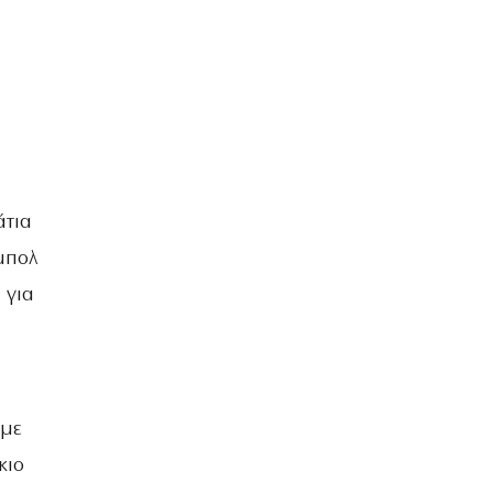
άτια
µπολ
 για
 µε
κιο