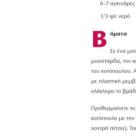
6-7 αγκινάρες
1/3 φλ. νερό
Β
ήματα
Σε ένα µπο
µουστάρδα, τον κο
του κοτόπουλου. 
µε πλαστική µεµβρ
ολόκληρο το βράδ
Προθερµαίνετε το
κοτόπουλο µε την
χοντρή πέτσα). Το