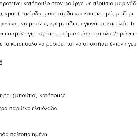
προτείνει κοτόπουλο στον φούρνο με πλούσια μαρινά
ο, κρασί, σκόρδο, μουστάρδα και κουρκουμά, μαζί με
φινόκιο, ντοματίνια, κρεμμύδια, αγκινάρες και ελιές. Το
κεπασμένο για περίπου μιάμιση ώρα και ολοκληρώνετα
ε το κοτόπουλο να ροδίσει και να αποκτήσει έντονη γεύ
ά
µηροί (µπούτια) κοτόπουλο
ξτρα παρθένο ελαιόλαδο
όρδο πολτοποιηµένη