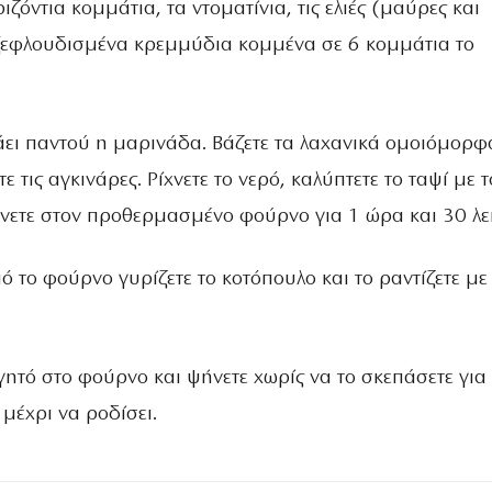
ιζόντια κοµµάτια, τα ντοµατίνια, τις ελιές (µαύρες και
 ξεφλουδισµένα κρεµµύδια κοµµένα σε 6 κοµµάτια το
άει παντού η µαρινάδα. Βάζετε τα λαχανικά οµοιόµορφ
ε τις αγκινάρες. Ρίχνετε το νερό, καλύπτετε το ταψί µε τ
ήνετε στον προθερµασµένο φούρνο για 1 ώρα και 30 λε
πό το φούρνο γυρίζετε το κοτόπουλο και το ραντίζετε µε 
ητό στο φούρνο και ψήνετε χωρίς να το σκεπάσετε για
µέχρι να ροδίσει.