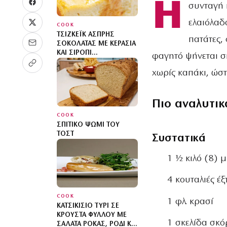
Η
συνταγή 
ελαιόλαδ
COOK
ΤΣΊΖΚΕΪΚ ΆΣΠΡΗΣ
πατάτες, 
ΣΟΚΟΛΆΤΑΣ ΜΕ ΚΕΡΆΣΙΑ
ΚΑΙ ΣΙΡΌΠΙ
φαγητό ψήνεται σ
ΚΟΥΜΑΝΤΑΡΊΑΣ
χωρίς καπάκι, ώστ
Πιο αναλυτικ
COOK
ΣΠΙΤΙΚΌ ΨΩΜΊ ΤΟΥ
ΤΟΣΤ
Συστατικά
1 ½ κιλό (8) 
4 κουταλιές έ
COOK
1 φλ. κρασί
ΚΑΤΣΙΚΊΣΙΟ ΤΥΡΊ ΣΕ
ΚΡΟΎΣΤΑ ΦΎΛΛΟΥ ΜΕ
1 σκελίδα σκ
ΣΑΛΆΤΑ ΡΌΚΑΣ, ΡΌΔΙ ΚΑΙ