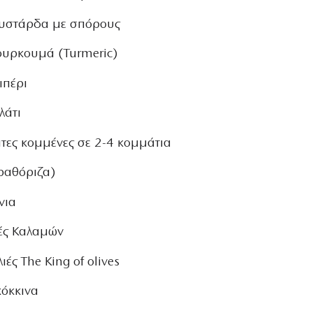
ουστάρδα µε σπόρους
ουρκουµά (Turmeric)
ιπέρι
λάτι
άτες κοµµένες σε 2-4 κοµµάτια
ραθόριζα)
νια
ιές Καλαµών
ιές Τhe King of olives
κόκκινα