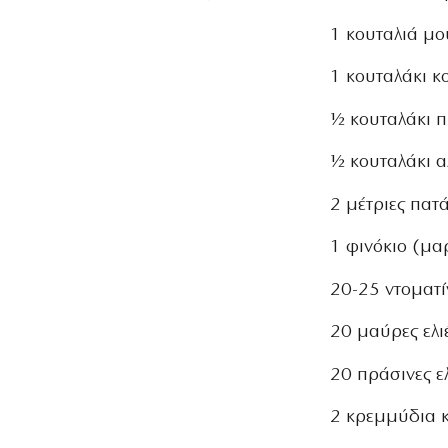
ΚΟΥΚΟΥΝΆΡΙΑ
1 κουταλιά µ
1 κουταλάκι κ
½ κουταλάκι π
½ κουταλάκι α
2 µέτριες πατ
1 φινόκιο (µα
20-25 ντοµατί
20 µαύρες ελ
20 πράσινες ελ
2 κρεµµύδια 