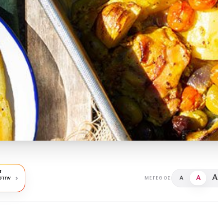
r
A
A
στην
A
ΜΈΓΕΘΟΣ