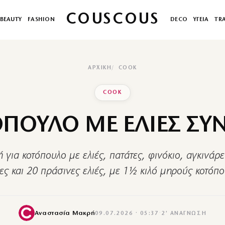
COUSCOUS
BEAUTY
FASHION
DECO
ΥΓΕΙΑ
TR
ΑΡΧΙΚΉ
COOK
COOK
ΠΟΥΛΟ ΜΕ ΕΛΙΕΣ ΣΥ
 για κοτόπουλο με ελιές, πατάτες, φινόκιο, αγκινάρε
ς και 20 πράσινες ελιές, με 1½ κιλό μηρούς κοτόπ
Αναστασία Μακρή
09.07.2026 · 05:37
·
2′ ΑΝΆΓΝΩΣΗ