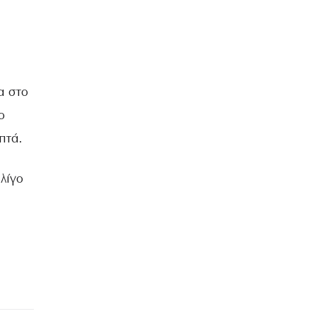
α στο
ο
πτά.
λίγο