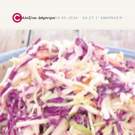
Αλεξίου Δήμητρα
16.05.2026 · 06:27
·
1′ ΑΝΆΓΝΩΣΗ