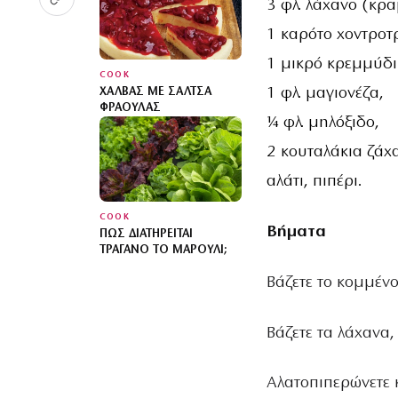
3 φλ. λάχανο (κρα
1 καρότο χοντροτ
1 μικρό κρεμμύδι
COOK
1 φλ. μαγιονέζα,
ΧΑΛΒΆΣ ΜΕ ΣΆΛΤΣΑ
ΦΡΆΟΥΛΑΣ
¼ φλ. μηλόξιδο,
2 κουταλάκια ζάχ
αλάτι, πιπέρι.
COOK
Βήματα
ΠΏΣ ΔΙΑΤΗΡΕΊΤΑΙ
ΤΡΑΓΑΝΌ ΤΟ ΜΑΡΟΎΛΙ;
Βάζετε το κομμένο
Βάζετε τα λάχανα,
Αλατοπιπερώνετε κ