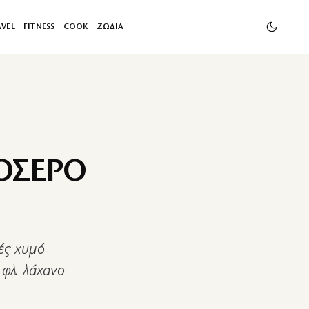
AVEL
FITNESS
COOK
ΖΩΔΙΑ
ΟΣΕΡΟ
ές χυμό
 φλ. λάχανο