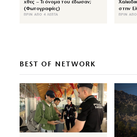
χθες – Τι όνομα του έδωσαν;
Χαλκιδι
(Φωτογραφίες)
στην Ε
ΠΡΙΝ ΑΠΌ 4 ΛΕΠΤΆ
ΠΡΙΝ ΑΠΌ
BEST OF NETWORK