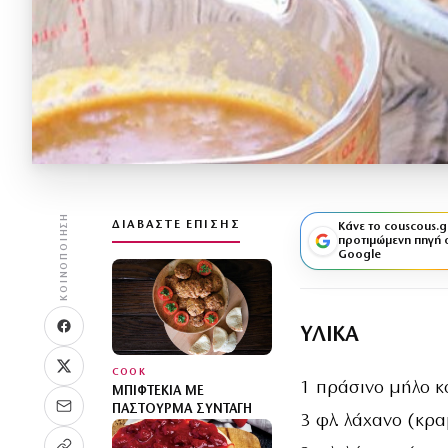
ΚΟΙΝΟΠΟΊΗΣΗ
ΔΙΑΒΆΣΤΕ ΕΠΊΣΗΣ
Κάνε το couscous.g
προτιμώμενη πηγή 
Google
ΥΛΙΚΑ
COOK
1 πράσινο μήλο κ
ΜΠΙΦΤΈΚΙΑ ΜΕ
ΠΑΣΤΟΥΡΜΆ ΣΥΝΤΑΓΉ
3 φλ. λάχανο (κρα