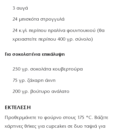
3 αυγά
24 μπισκότα στρογγυλά
24 κ.γλ. περίπου πραλίνα φουντουκιού (θα
χρειαστείτε περίπου 400 γρ. σύνολο)
Για σοκολατένια επικάλυψη
250 γρ. σοκολάτα κουβερτούρα
75 γρ. ζάχαρη άχνη
200 γρ. βούτυρο ανάλατο
ΕΚΤΕΛΕΣΗ
Προθερμάνετε το φούρνο στους 175 °C. Βάζετε
χάρτινες θήκες για cupcakes σε δυο ταψιά για