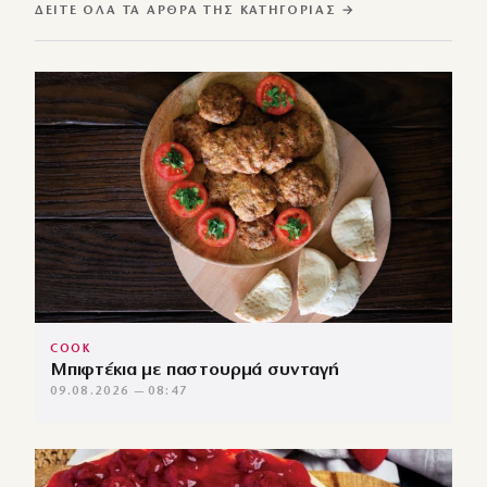
ΔΕΊΤΕ ΌΛΑ ΤΑ ΆΡΘΡΑ ΤΗΣ ΚΑΤΗΓΟΡΊΑΣ →
COOK
Μπιφτέκια με παστουρμά συνταγή
09.08.2026 — 08:47