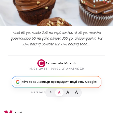
Yλικά 60 γρ. κακάο 250 ml νερό κοχλαστό 50 γρ. πραλίνα
φουντουκιού 60 ml γάλα πλήρες 300 γρ. αλεύρι φαρίνα 1/2
κ.γλ. baking powder 1/2 κ.γλ. baking soda…
Αναστασία Μακρή
16.06.2026 · 05:02
·
2′ ΑΝΆΓΝΩΣΗ
Κάνε το couscous.gr προτιμώμενη πηγή στην Google
A
A
A
A
ΜΈΓΕΘΟΣ