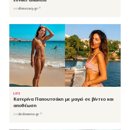
εθνική απώλεια
↗
από
dimocracy.gr
LIFE
Κατερίνα Παπουτσάκη με μαγιό σε βίντεο και
αποθέωση
↗
από
dedomeno.gr