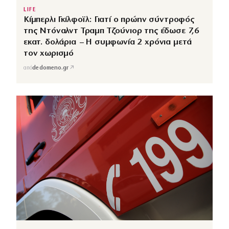
LIFE
Κίμπερλι Γκίλφοϊλ: Γιατί ο πρώην σύντροφός
της Ντόναλντ Τραμπ Τζούνιορ της έδωσε 7,6
εκατ. δολάρια – Η συμφωνία 2 χρόνια μετά
τον χωρισμό
↗
από
dedomeno.gr