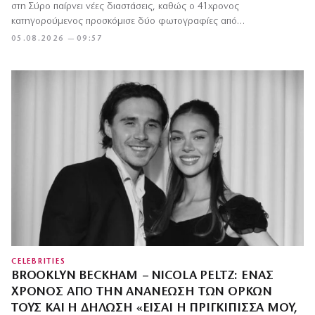
στη Σύρο παίρνει νέες διαστάσεις, καθώς ο 41χρονος
κατηγορούμενος προσκόμισε δύο φωτογραφίες από…
05.08.2026 — 09:57
CELEBRITIES
BROOKLYN BECKHAM – NICOLA PELTZ: ΈΝΑΣ
ΧΡΌΝΟΣ ΑΠΌ ΤΗΝ ΑΝΑΝΈΩΣΗ ΤΩΝ ΌΡΚΩΝ
ΤΟΥΣ ΚΑΙ Η ΔΉΛΩΣΗ «ΕΊΣΑΙ Η ΠΡΙΓΚΊΠΙΣΣΆ ΜΟΥ,