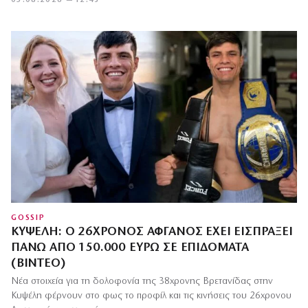
05.08.2026 — 12:43
GOSSIP
ΚΥΨΈΛΗ: Ο 26ΧΡΟΝΟΣ ΑΦΓΑΝΌΣ ΈΧΕΙ ΕΙΣΠΡΆΞΕΙ
ΠΆΝΩ ΑΠΌ 150.000 ΕΥΡΏ ΣΕ ΕΠΙΔΌΜΑΤΑ
(ΒΊΝΤΕΟ)
Νέα στοιχεία για τη δολοφονία της 38χρονης Βρετανίδας στην
Κυψέλη φέρνουν στο φως το προφίλ και τις κινήσεις του 26χρονου