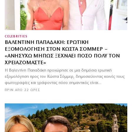
CELEBRITIES
ΒΑΛΕΝΤΊΝΗ ΠΑΠΑΔΆΚΗ: ΕΡΩΤΙΚΉ
ΕΞΟΜΟΛΌΓΗΣΗ ΣΤΟΝ ΚΏΣΤΑ ΣΌΜΜΕΡ –
«ΑΝΗΣΥΧΏ ΜΉΠΩΣ ΞΕΧΝΆΕΙ ΠΌΣΟ ΠΟΛΎ ΤΟΝ
ΧΡΕΙΑΖΌΜΑΣΤΕ»
Η Βαλεντίνη Παπαδάκη προχώρησε σε μια δημόσια ερωτική
εξομολόγηση προς τον Κώστα Σόμμερ, δημοσιεύοντας κοινές τους
φωτογραφίες και γράφοντας πόσο σημαντικός είναι…
ΠΡΙΝ ΑΠΌ 22 ΏΡΕΣ