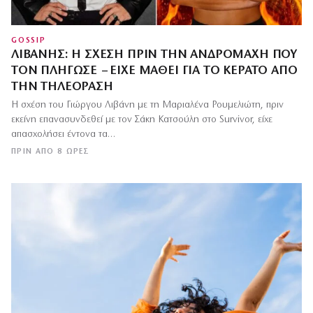
GOSSIP
ΛΙΒΆΝΗΣ: Η ΣΧΈΣΗ ΠΡΙΝ ΤΗΝ ΑΝΔΡΟΜΆΧΗ ΠΟΥ
ΤΟΝ ΠΛΉΓΩΣΕ – ΕΊΧΕ ΜΆΘΕΙ ΓΙΑ ΤΟ ΚΈΡΑΤΟ ΑΠΌ
ΤΗΝ ΤΗΛΕΌΡΑΣΗ
Η σχέση του Γιώργου Λιβάνη με τη Μαριαλένα Ρουμελιώτη, πριν
εκείνη επανασυνδεθεί με τον Σάκη Κατσούλη στο Survivor, είχε
απασχολήσει έντονα τα…
ΠΡΙΝ ΑΠΌ 8 ΏΡΕΣ