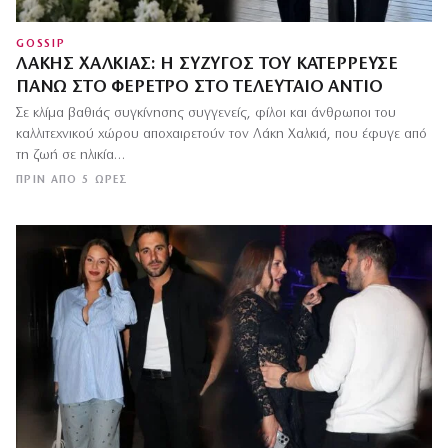
GOSSIP
ΛΆΚΗΣ ΧΑΛΚΙΆΣ: Η ΣΎΖΥΓΌΣ ΤΟΥ ΚΑΤΈΡΡΕΥΣΕ
ΠΆΝΩ ΣΤΟ ΦΈΡΕΤΡΟ ΣΤΟ ΤΕΛΕΥΤΑΊΟ ΑΝΤΊΟ
Σε κλίμα βαθιάς συγκίνησης συγγενείς, φίλοι και άνθρωποι του
καλλιτεχνικού χώρου αποχαιρετούν τον Λάκη Χαλκιά, που έφυγε από
τη ζωή σε ηλικία…
ΠΡΙΝ ΑΠΌ 5 ΏΡΕΣ