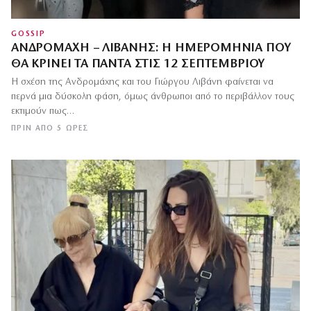
GOSSIP
ΑΝΔΡΟΜΆΧΗ – ΛΙΒΆΝΗΣ: Η ΗΜΕΡΟΜΗΝΊΑ ΠΟΥ
ΘΑ ΚΡΊΝΕΙ ΤΑ ΠΆΝΤΑ ΣΤΙΣ 12 ΣΕΠΤΕΜΒΡΊΟΥ
Η σχέση της Ανδρομάχης και του Γιώργου Λιβάνη φαίνεται να
περνά μια δύσκολη φάση, όμως άνθρωποι από το περιβάλλον τους
εκτιμούν πως…
ΠΡΙΝ ΑΠΌ 5 ΏΡΕΣ