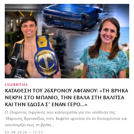
CELEBRITIES
ΚΑΤΆΘΕΣΗ ΤΟΥ 26ΧΡΟΝΟΥ ΑΦΓΑΝΟΎ: «ΤΗ ΒΡΉΚΑ
ΝΕΚΡΉ ΣΤΟ ΜΠΆΝΙΟ, ΤΗΝ ΈΒΑΛΑ ΣΤΗ ΒΑΛΊΤΣΑ
ΚΑΙ ΤΗΝ ΈΔΩΣΑ Σ’ ΈΝΑΝ ΓΈΡΟ…»
Ο 26χρονος Αφγανός που κατηγορείται για την υπόθεση της
38χρονης Βρετανίδας στην Κυψέλη αρνείται ότι τη δολοφόνησε και
υποστηρίζει πως τη βρήκε…
05.08.2026 — 12:57