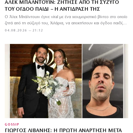
ΆΛΕΚ ΜΠΆΛΝΤΟΥΙΝ: ΖΉΤΗΣΕ ΑΠΌ ΤΗ ΣΎΖΥΓΌ
ΤΟΥ ΌΓΔΟΟ ΠΑΙΔΊ – Η ΑΝΤΊΔΡΑΣΉ ΤΗΣ
Ο Άλεκ Μπάλντουιν έγινε viral με ένα χιουμοριστικό βίντεο στο οποίο
ζητά από τη σύζυγό του, Χιλάρια, να αποκτήσουν και όγδοο παιδί,…
04.08.2026 — 21:12
GOSSIP
ΓΙΏΡΓΟΣ ΛΙΒΆΝΗΣ: Η ΠΡΏΤΗ ΑΝΆΡΤΗΣΗ ΜΕΤΆ