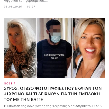
Αφγανού κατηγορούμενου,…
05.08.2026 — 10:27
GOSSIP
ΣΎΡΟΣ: ΟΙ ΔΎΟ ΦΩΤΟΓΡΑΦΊΕΣ ΠΟΥ ΈΚΑΨΑΝ ΤΟΝ
41ΧΡΟΝΟ ΚΑΙ ΤΙ ΔΕΊΧΝΟΥΝ ΓΙΑ ΤΗΝ ΕΜΠΛΟΚΉ
ΤΟΥ ΜΕ ΤΗΝ ΒΆΓΓΗ
Η υπόθεση της δολοφονίας της 42χρονης διασώστριας του ΕΚΑΒ