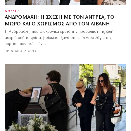
GOSSIP
ΑΝΔΡΟΜΆΧΗ: Η ΣΧΈΣΗ ΜΕ ΤΟΝ ΑΝΤΡΈΑ, ΤΟ
ΜΩΡΌ ΚΑΙ Ο ΧΩΡΙΣΜΌΣ ΑΠΌ ΤΟΝ ΛΙΒΆΝΗ
Η Ανδρομάχη, που διαχρονικά κρατά την προσωπική της ζωή
μακριά από τα φώτα, βρίσκεται ξανά στο επίκεντρο λόγω της
πορείας των σχέσεών…
ΠΡΙΝ ΑΠΌ 2 ΏΡΕΣ