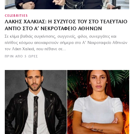
CELEBRITIES
ΛΆΚΗΣ ΧΑΛΚΙΆΣ: Η ΣΎΖΥΓΌΣ ΤΟΥ ΣΤΟ ΤΕΛΕΥΤΑΊΟ
ΑΝΤΊΟ ΣΤΟ Α’ ΝΕΚΡΟΤΑΦΕΊΟ ΑΘΗΝΏΝ
Σε κλίμα βαθιάς συγκίνησης, συγγενείς, φίλοι, συνεργάτες και
πλήθος κόσμου αποχαιρετούν σήμερα στο Α’ Νεκροταφείο Αθηνών
τον Λάκη Χαλκιά, που πέθανε σε…
ΠΡΙΝ ΑΠΌ 5 ΏΡΕΣ