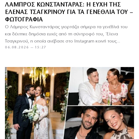
ΛΆΜΠΡΟΣ ΚΩΝΣΤΑΝΤΆΡΑΣ: Η ΕΥΧΉ ΤΗΣ
ΈΛΕΝΑΣ ΤΣΑΓΚΡΙΝΟΎ ΓΙΑ ΤΑ ΓΕΝΈΘΛΙΆ ΤΟΥ –
ΦΩΤΟΓΡΑΦΊΑ
Ο Λάμπρος Κωνσταντάρας γιορτάζει σήμερα τα γενέθλιά του
και δέχτηκε δημόσια ευχές από τη σύντροφό του, Έλενα
Τσαγκρινού, η οποία ανέβασε στο Instagram κοινή τους
06.08.2026 — 15:27
φωτογραφία…