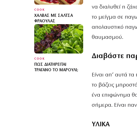
να διαλυθεί η ζά
COOK
ΧΑΛΒΆΣ ΜΕ ΣΆΛΤΣΑ
το μείγμα σε παγ
ΦΡΆΟΥΛΑΣ
απολαυστικό παγω
θαυμασμού.
Διαβάστε πα
COOK
ΠΏΣ ΔΙΑΤΗΡΕΊΤΑΙ
ΤΡΑΓΑΝΌ ΤΟ ΜΑΡΟΎΛΙ;
Είναι απ’ αυτά τα
το βάζεις µπροστά
ένα επιφώνηµα θα
σήµερα. Είναι πα
ΥΛΙΚΑ