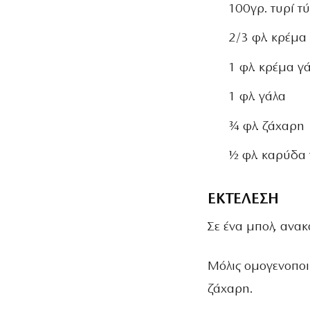
100γρ. τυρί τ
2/3 φλ. κρέµ
1 φλ. κρέµα γ
1 φλ. γάλα
¾ φλ. ζάχαρη
½ φλ. καρύδα
ΕΚΤΕΛΕΣΗ
Σε ένα µπολ, ανακ
Μόλις οµογενοποι
ζάχαρη.