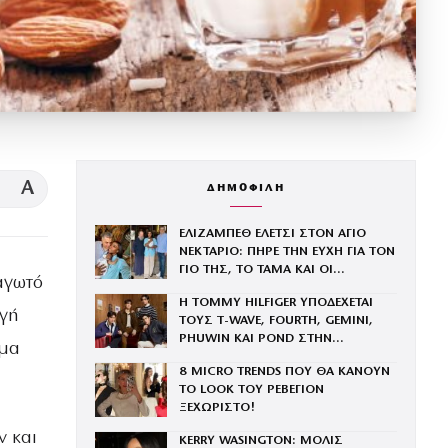
A
ΔΗΜΟΦΙΛΗ
ΕΛΙΖΑΜΠΕΘ ΕΛΕΤΣΙ ΣΤΟΝ ΑΓΙΟ
ΝΕΚΤΑΡΙΟ: ΠΗΡΕ ΤΗΝ ΕΥΧΗ ΓΙΑ ΤΟΝ
ΓΙΟ ΤΗΣ, ΤΟ ΤΑΜΑ ΚΑΙ ΟΙ
αγωτό
ΠΡΟΣΕΥΧΕΣ ΣΤΟΝ ΤΑΦΟ ΤΟΥ
Η TOMMY HILFIGER ΥΠΟΔΕΧΕΤΑΙ
ΑΓΙΟΥ
αγή
ΤΟΥΣ Τ-WAVE, FOURTH, GEMINI,
PHUWIN ΚΑΙ POND ΣΤΗΝ
έμα
ΟΙΚΟΓΕΝΕΙΑ ΤΟΥ BRAND
8 MICRO TRENDS ΠΟΥ ΘΑ ΚΑΝΟΥΝ
ΤΟ LOOK ΤΟΥ ΡΕΒΕΓΙΟΝ
ΞΕΧΩΡΙΣΤΟ!
ν και
KERRY WASINGTON: ΜΟΛΙΣ