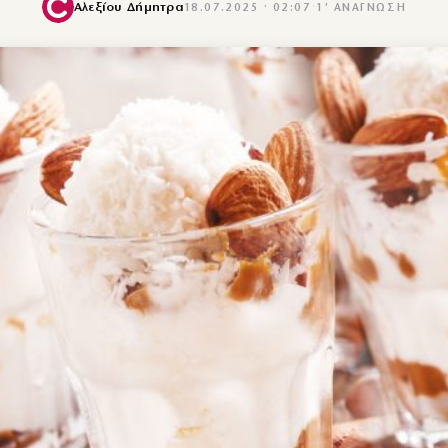
Αλεξίου Δήμητρα
18.07.2025 · 02:07
·
1′ ΑΝΆΓΝΩΣΗ