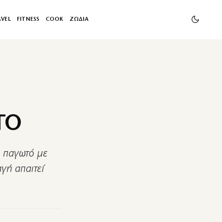
AVEL
FITNESS
COOK
ΖΩΔΙΑ
ΤΟ
α παγωτό με
γή απαιτεί