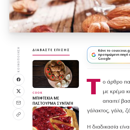
ΚΟΙΝΟΠΟΊΗΣΗ
ΔΙΑΒΆΣΤΕ ΕΠΊΣΗΣ
Κάνε το couscous.g
προτιμώμενη πηγή 
Google
Τ
ο άρθρο πα
με κρέμα κ
COOK
ΜΠΙΦΤΈΚΙΑ ΜΕ
απαιτεί βα
ΠΑΣΤΟΥΡΜΆ ΣΥΝΤΑΓΉ
γάλακτος, γάλα, 
Η διαδικασία είνα