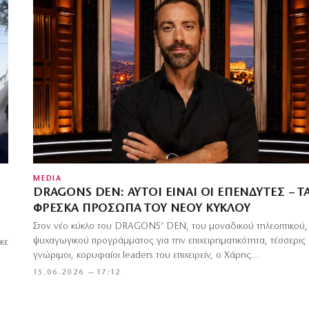
MEDIA
DRAGONS DEN: ΑΥΤΟΊ ΕΊΝΑΙ ΟΙ ΕΠΕΝΔΥΤΈΣ – Τ
ΦΡΈΣΚΑ ΠΡΌΣΩΠΑ ΤΟΥ ΝΈΟΥ ΚΎΚΛΟΥ
Στον νέο κύκλο του DRAGONS’ DEN, του μοναδικού τηλεοπτικού,
ψυχαγωγικού προγράμματος για την επιχειρηματικότητα, τέσσερις
κε
γνώριμοι, κορυφαίοι leaders του επιχειρείν, ο Χάρης…
15.06.2026 — 17:12