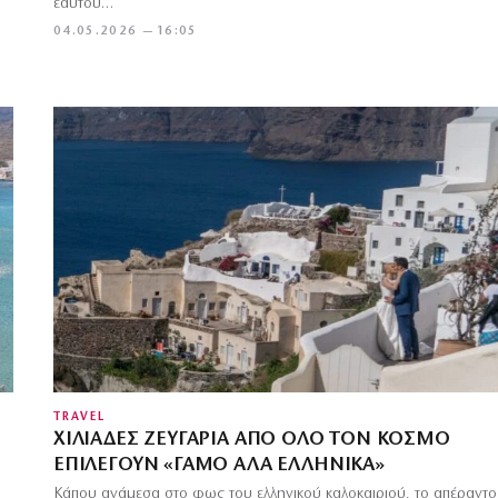
εαυτού…
04.05.2026 — 16:05
TRAVEL
ΧΙΛΙΆΔΕΣ ΖΕΥΓΆΡΙΑ ΑΠΌ ΌΛΟ ΤΟΝ ΚΌΣΜΟ
ΕΠΙΛΈΓΟΥΝ «ΓΆΜΟ ΑΛΆ ΕΛΛΗΝΙΚΆ»
Κάπου ανάμεσα στο φως του ελληνικού καλοκαιριού, το απέραντο