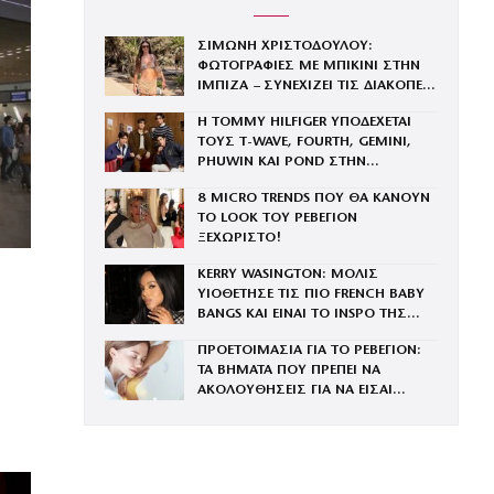
ΣΙΜΩΝΗ ΧΡΙΣΤΟΔΟΥΛΟΥ:
ΦΩΤΟΓΡΑΦΙΕΣ ΜΕ ΜΠΙΚΙΝΙ ΣΤΗΝ
ΙΜΠΙΖΑ – ΣΥΝΕΧΙΖΕΙ ΤΙΣ ΔΙΑΚΟΠΕΣ
ΤΗΣ ΜΕ ΤΟΝ ΣΥΖΥΓΟ ΤΗΣ, ΑΝΤΡΕΑ
Η TOMMY HILFIGER ΥΠΟΔΕΧΕΤΑΙ
ΓΕΩΡΓΙΟΥ
ΤΟΥΣ Τ-WAVE, FOURTH, GEMINI,
PHUWIN ΚΑΙ POND ΣΤΗΝ
ΟΙΚΟΓΕΝΕΙΑ ΤΟΥ BRAND
8 MICRO TRENDS ΠΟΥ ΘΑ ΚΑΝΟΥΝ
ΤΟ LOOK ΤΟΥ ΡΕΒΕΓΙΟΝ
ΞΕΧΩΡΙΣΤΟ!
KERRY WASINGTON: ΜΟΛΙΣ
ΥΙΟΘΕΤΗΣΕ ΤΙΣ ΠΙΟ FRENCH BABY
BANGS ΚΑΙ ΕΙΝΑΙ ΤΟ INSPO ΤΗΣ
ΧΡΟΝΙΑΣ
ΠΡΟΕΤΟΙΜΑΣΙΑ ΓΙΑ ΤΟ ΡΕΒΕΓΙΟΝ:
ΤΑ ΒΗΜΑΤΑ ΠΟΥ ΠΡΕΠΕΙ ΝΑ
ΑΚΟΛΟΥΘΗΣΕΙΣ ΓΙΑ ΝΑ ΕΙΣΑΙ
ΕΝΤΥΠΩΣΙΑΚΗ ΤΗΝ ΠΙΟ ΛΑΜΠΕΡΗ
ΒΡΑΔΙΑ ΤΟΥ ΧΡΟΝΟΥ