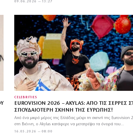
09.06.2026 — 13:27
CELEBRITIES
ΟΥ
EUROVISION 2026 – AKYLAS: ΑΠΌ ΤΙΣ ΣΈΡΡΕΣ 
ΣΠΟΥΔΑΙΌΤΕΡΗ ΣΚΗΝΉ ΤΗΣ ΕΥΡΏΠΗΣ!
Από ένα μικρό μέρος της Ελλάδας μέχρι τη σκηνή της Eurovision 
στη Βιέννη, ο Akylas κατάφερε να μετατρέψει τα όνειρά του…
16.05.2026 — 08:00