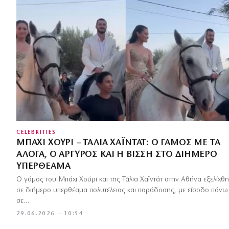
CELEBRITIES
ΜΠΆΧΙ ΧΟΎΡΙ – ΤΆΛΙΑ ΧΑΪΝΤΆΤ: Ο ΓΆΜΟΣ ΜΕ ΤΑ
ΆΛΟΓΑ, Ο ΑΡΓΥΡΌΣ ΚΑΙ Η ΒΊΣΣΗ ΣΤΟ ΔΙΉΜΕΡΟ
ΥΠΕΡΘΈΑΜΑ
Ο γάμος του Μπάχι Χούρι και της Τάλια Χαϊντάτ στην Αθήνα εξελίχθη
σε διήμερο υπερθέαμα πολυτέλειας και παράδοσης, με είσοδο πάνω
σε…
29.06.2026 — 10:54