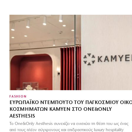
FASHION
ΕΥΡΩΠΑΪΚΌ ΝΤΕΜΠΟΎΤΟ ΤΟΥ ΠΑΓΚΌΣΜΙΟΥ ΟΊΚ
ΚΟΣΜΗΜΆΤΩΝ KAMYEN ΣΤΟ ONE&ONLY
AESTHESIS
Το One&Only Aesthesis συνεχίζει να ενισχύει τη θέση του ως ένας
από τους πλέον σύγχρονους και επιδραστικούς luxury hospitality