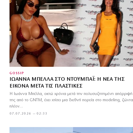
GOSSIP
ΙΩΆΝΝΑ ΜΠΈΛΛΑ ΣΤΟ ΝΤΟΥΜΠΆΙ: Η ΝΈΑ ΤΗΣ
ΕΙΚΌΝΑ ΜΕΤΆ ΤΙΣ ΠΛΑΣΤΙΚΈΣ
Η Ιωάννα Μπέλλα, οκτώ χρόνια μετά την πολυσυζητημένη απόρριψή
της από το GNTM, έχει χτίσει μια διεθνή πορεία στο modeling, ζώντ
πλέον…
07.07.2026 — 02:33