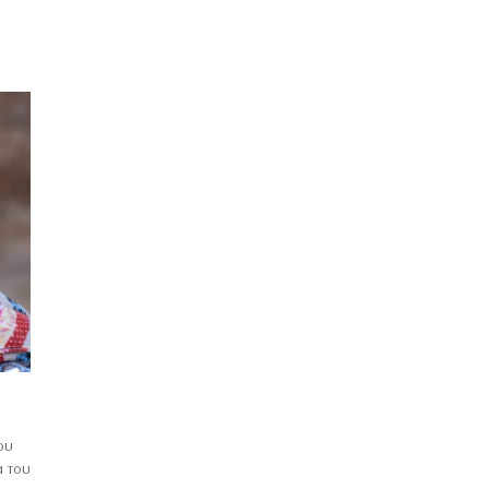
ου
α του