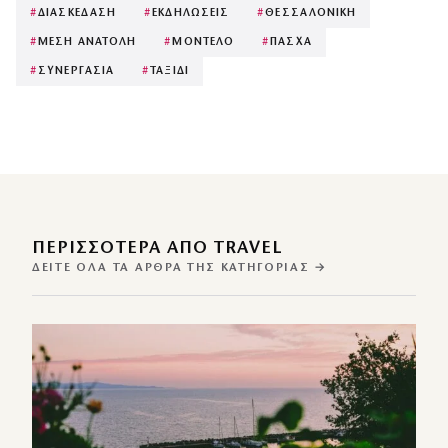
#
ΔΙΑΣΚΕΔΑΣΗ
#
ΕΚΔΗΛΩΣΕΙΣ
#
ΘΕΣΣΑΛΟΝΙΚΗ
#
ΜΕΣΗ ΑΝΑΤΟΛΗ
#
ΜΟΝΤΕΛΟ
#
ΠΑΣΧΑ
#
ΣΥΝΕΡΓΑΣΙΑ
#
ΤΑΞΙΔΙ
ΠΕΡΙΣΣΌΤΕΡΑ ΑΠΌ TRAVEL
ΔΕΊΤΕ ΌΛΑ ΤΑ ΆΡΘΡΑ ΤΗΣ ΚΑΤΗΓΟΡΊΑΣ →