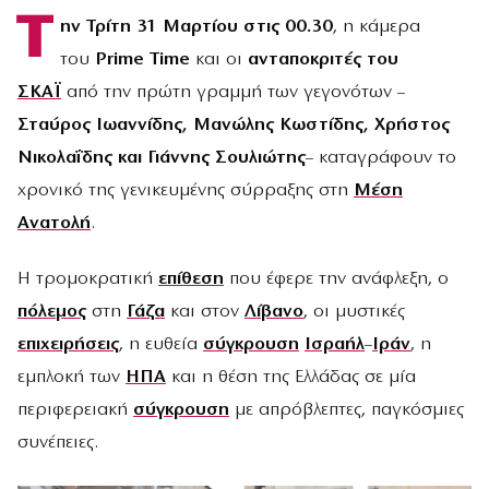
Τ
ην Τρίτη 31 Μαρτίου
στις 00.30
, η κάμερα
του
Prime Time
και οι
ανταποκριτές του
ΣΚΑΪ
από την πρώτη γραμμή των γεγονότων –
Σταύρος Ιωαννίδης, Μανώλης Κωστίδης, Χρήστος
Νικολαΐδης και Γιάννης Σουλιώτης
– καταγράφουν το
χρονικό της γενικευμένης σύρραξης στη
Μέση
Ανατολή
.
Η τρομοκρατική
επίθεση
που έφερε την ανάφλεξη, ο
πόλεμος
στη
Γάζα
και στον
Λίβανο
, οι μυστικές
επιχειρήσεις
, η ευθεία
σύγκρουση
Ισραήλ
–
Ιράν
, η
εμπλοκή των
ΗΠΑ
και η θέση της Ελλάδας σε μία
περιφερειακή
σύγκρουση
με απρόβλεπτες, παγκόσμιες
συνέπειες.