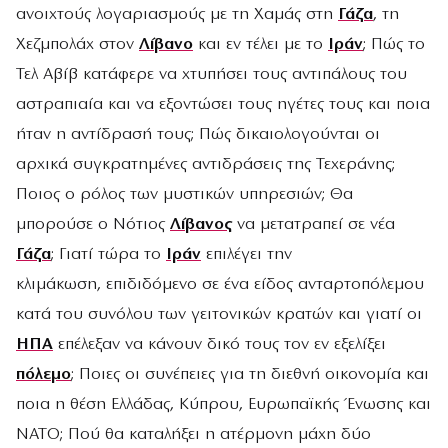
ανοιχτούς λογαριασμούς με τη Χαμάς στη
Γάζα
, τη
Χεζμπολάχ στον
Λίβανο
και εν τέλει με το
Ιράν
; Πώς το
Τελ Αβίβ κατάφερε να χτυπήσει τους αντιπάλους του
αστραπιαία και να εξοντώσει τους ηγέτες τους και ποια
ήταν η αντίδρασή τους; Πώς δικαιολογούνται οι
αρχικά συγκρατημένες αντιδράσεις της Τεχεράνης;
Ποιος ο ρόλος των μυστικών υπηρεσιών; Θα
μπορούσε ο Νότιος
Λίβανος
να μετατραπεί σε νέα
Γάζα
; Γιατί τώρα το
Ιράν
επιλέγει την
κλιμάκωση, επιδιδόμενο σε ένα είδος ανταρτοπόλεμου
κατά του συνόλου των γειτονικών κρατών και γιατί οι
ΗΠΑ
επέλεξαν να κάνουν δικό τους τον εν εξελίξει
πόλεμο
; Ποιες οι συνέπειες για τη διεθνή οικονομία και
ποια η θέση Ελλάδας, Κύπρου, Ευρωπαϊκής Ένωσης και
ΝΑΤΟ; Πού θα καταλήξει η ατέρμονη μάχη δύο