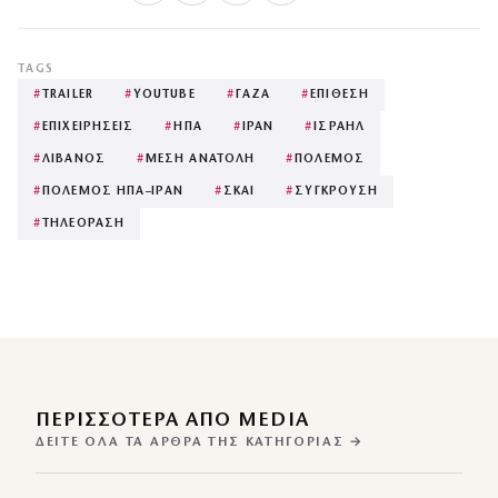
TAGS
#
TRAILER
#
YOUTUBE
#
ΓΑΖΑ
#
ΕΠΙΘΕΣΗ
#
ΕΠΙΧΕΙΡΗΣΕΙΣ
#
ΗΠΑ
#
ΙΡΑΝ
#
ΙΣΡΑΗΛ
#
ΛΙΒΑΝΟΣ
#
ΜΕΣΗ ΑΝΑΤΟΛΗ
#
ΠΟΛΕΜΟΣ
#
ΠΟΛΕΜΟΣ ΗΠΑ–ΙΡΑΝ
#
ΣΚΑΙ
#
ΣΥΓΚΡΟΥΣΗ
#
ΤΗΛΕΟΡΑΣΗ
ΠΕΡΙΣΣΌΤΕΡΑ ΑΠΌ MEDIA
ΔΕΊΤΕ ΌΛΑ ΤΑ ΆΡΘΡΑ ΤΗΣ ΚΑΤΗΓΟΡΊΑΣ →