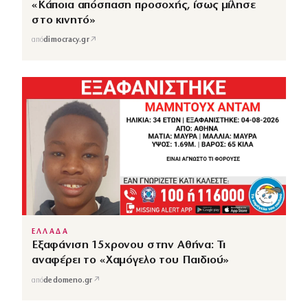
«Κάποια απόσπαση προσοχής, ίσως μίλησε
στο κινητό»
↗
από
dimocracy.gr
ΕΛΛΑΔΑ
Εξαφάνιση 15χρονου στην Αθήνα: Τι
αναφέρει το «Χαμόγελο του Παιδιού»
↗
από
dedomeno.gr