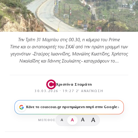
Την Τρίτη 31 Μαρτίου στις 00.30, η κάμερα του Prime
Time και οι ανταποκριτές του ΣΚΑΪ από την πρώτη γραμμή των
γεγονότων –Σταύρος Ιωαννίδης, Μανώλης Κωστίδης, Χρήστος
Νικολαΐδης και Γιάννης Σουλιώτης– καταγράφουν το…
Χριστίνα Σταμάτη
30.03.2026 · 19:27
·
2′ ΑΝΆΓΝΩΣΗ
Κάνε το couscous.gr προτιμώμενη πηγή στην Google
A
A
A
A
ΜΈΓΕΘΟΣ