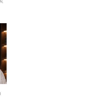
EN,
Ή