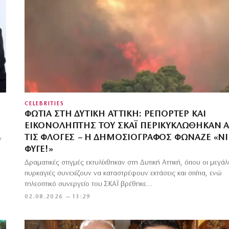
CELEBRITIES
ΦΩΤΙΆ ΣΤΗ ΔΥΤΙΚΉ ΑΤΤΙΚΉ: ΡΕΠΌΡΤΕΡ ΚΑΙ
ΕΙΚΟΝΟΛΉΠΤΗΣ ΤΟΥ ΣΚΑΪ ΠΕΡΙΚΥΚΛΏΘΗΚΑΝ 
ΤΙΣ ΦΛΌΓΕΣ – Η ΔΗΜΟΣΙΟΓΡΆΦΟΣ ΦΏΝΑΖΕ «ΝΊ
ν
ΦΎΓΕ!»
Δραματικές στιγμές εκτυλίχθηκαν στη Δυτική Αττική, όπου οι μεγάλ
πυρκαγιές συνεχίζουν να καταστρέφουν εκτάσεις και σπίτια, ενώ
τηλεοπτικό συνεργείο του ΣΚΑΪ βρέθηκε…
02.08.2026 — 13:29