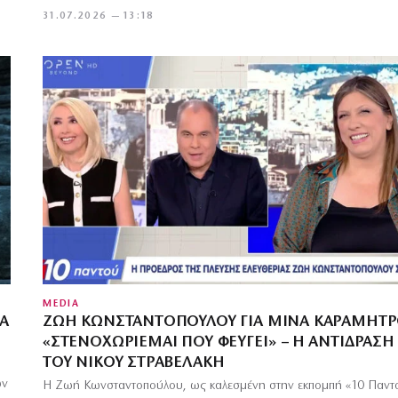
31.07.2026 — 13:18
MEDIA
ΡΑ
ΖΩΉ ΚΩΝΣΤΑΝΤΟΠΟΎΛΟΥ ΓΙΑ ΜΊΝΑ ΚΑΡΑΜΉΤΡ
«ΣΤΕΝΟΧΩΡΙΈΜΑΙ ΠΟΥ ΦΕΎΓΕΙ» – Η ΑΝΤΊΔΡΑΣΗ
ΤΟΥ ΝΊΚΟΥ ΣΤΡΑΒΕΛΆΚΗ
ών
Η Ζωή Κωνσταντοπούλου, ως καλεσμένη στην εκπομπή «10 Παντ