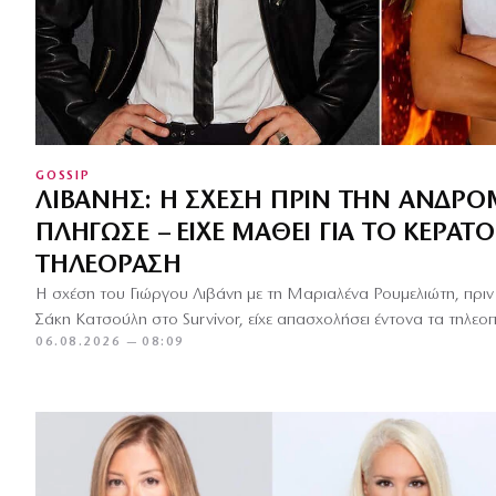
GOSSIP
ΛΙΒΆΝΗΣ: Η ΣΧΈΣΗ ΠΡΙΝ ΤΗΝ ΑΝΔΡ
ΠΛΉΓΩΣΕ – ΕΊΧΕ ΜΆΘΕΙ ΓΙΑ ΤΟ ΚΈΡΑΤ
ΤΗΛΕΌΡΑΣΗ
Η σχέση του Γιώργου Λιβάνη με τη Μαριαλένα Ρουμελιώτη, πριν 
Σάκη Κατσούλη στο Survivor, είχε απασχολήσει έντονα τα τηλεοπτ
06.08.2026 — 08:09