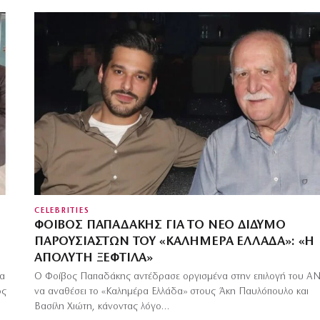
CELEBRITIES
ΦΟΊΒΟΣ ΠΑΠΑΔΆΚΗΣ ΓΙΑ ΤΟ ΝΈΟ ΔΊΔΥΜΟ
ΠΑΡΟΥΣΙΑΣΤΏΝ ΤΟΥ «ΚΑΛΗΜΈΡΑ ΕΛΛΆΔΑ»: «Η
ΑΠΌΛΥΤΗ ΞΕΦΤΊΛΑ»
να
Ο Φοίβος Παπαδάκης αντέδρασε οργισμένα στην επιλογή του Α
ος
να αναθέσει το «Καλημέρα Ελλάδα» στους Άκη Παυλόπουλο και
Βασίλη Χιώτη, κάνοντας λόγο…