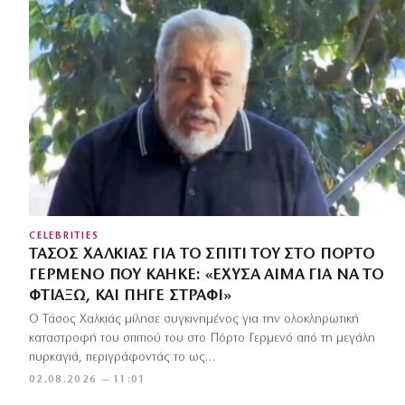
CELEBRITIES
ΤΆΣΟΣ ΧΑΛΚΙΆΣ ΓΙΑ ΤΟ ΣΠΊΤΙ ΤΟΥ ΣΤΟ ΠΌΡΤΟ
ΓΕΡΜΕΝΌ ΠΟΥ ΚΆΗΚΕ: «ΈΧΥΣΑ ΑΊΜΑ ΓΙΑ ΝΑ ΤΟ
ΦΤΙΆΞΩ, ΚΑΙ ΠΉΓΕ ΣΤΡΆΦΙ»
Ο Τάσος Χαλκιάς μίλησε συγκινημένος για την ολοκληρωτική
καταστροφή του σπιτιού του στο Πόρτο Γερμενό από τη μεγάλη
πυρκαγιά, περιγράφοντάς το ως…
02.08.2026 — 11:01