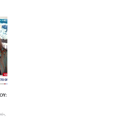
ΟΥ:
ού»,