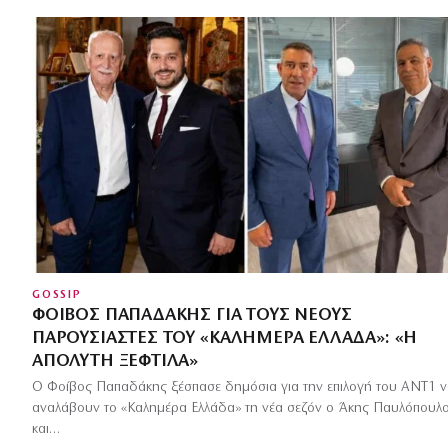
GOSSIP
ΦΟΊΒΟΣ ΠΑΠΑΔΆΚΗΣ ΓΙΑ ΤΟΥΣ ΝΈΟΥΣ
ΠΑΡΟΥΣΙΑΣΤΈΣ ΤΟΥ «ΚΑΛΗΜΈΡΑ ΕΛΛΆΔΑ»: «Η
ΑΠΌΛΥΤΗ ΞΕΦΤΊΛΑ»
Ο Φοίβος Παπαδάκης ξέσπασε δημόσια για την επιλογή του ΑΝΤ1 
αναλάβουν το «Καλημέρα Ελλάδα» τη νέα σεζόν ο Άκης Παυλόπουλ
και…