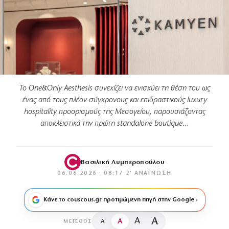
Το One&Only Aesthesis συνεχίζει να ενισχύει τη θέση του ως
ένας από τους πλέον σύγχρονους και επιδραστικούς luxury
hospitality προορισμούς της Μεσογείου, παρουσιάζοντας
αποκλειστικά την πρώτη standalone boutique…
Βασιλική Λυμπεροπούλου
06.06.2026 · 08:17
·
2′ ΑΝΆΓΝΩΣΗ
Κάνε το couscous.gr προτιμώμενη πηγή στην Google
A
A
A
A
ΜΈΓΕΘΟΣ