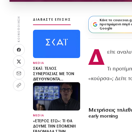
ΚΟΙΝΟΠΟΊΗΣΗ
ΔΙΑΒΆΣΤΕ ΕΠΊΣΗΣ
Κάνε το couscous.g
προτιμώμενη πηγή 
Google
Δ
είτε αναλ
MEDIA
Τι προτίμ
ΣΚΑΪ: ΤΈΛΟΣ
ΣΥΝΕΡΓΑΣΊΑΣ ΜΕ ΤΟΝ
«κούρσα»; Δείτε τ
ΔΙΕΥΘΎΝΟΝΤΑ
ΣΎΜΒΟΥΛΟ ΓΡΗΓΌΡΗ
ΔΗΜΗΤΡΙΆΔΗ
Μετρήσεις τηλεθ
MEDIA
early morning
«ΈΤΕΡΟΣ ΕΓΏ»: ΤΙ ΘΑ
ΔΟΎΜΕ ΤΗΝ ΕΠΌΜΕΝΗ
ΕΒΔΟΜΆΔΑ ΣΤΗΝ