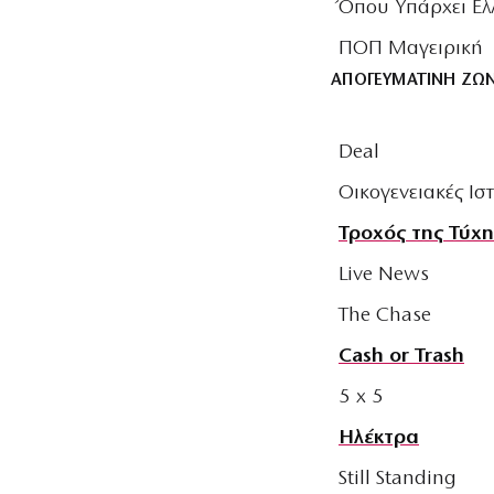
Όπου Υπάρχει Ε
ΠΟΠ Μαγειρική
ΑΠΟΓΕΥΜΑΤΙΝΗ ΖΩ
Deal
Οικογενειακές Ισ
Τροχός της Τύχη
Live News
The Chase
Cash or Trash
5 x 5
Ηλέκτρα
Still Standing