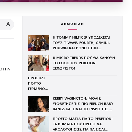
A
ΔΗΜΟΦΙΛΗ
Η TOMMY HILFIGER ΥΠΟΔΕΧΕΤΑΙ
ΤΟΥΣ Τ-WAVE, FOURTH, GEMINI,
PHUWIN ΚΑΙ POND ΣΤΗΝ
ΟΙΚΟΓΕΝΕΙΑ ΤΟΥ BRAND
8 MICRO TRENDS ΠΟΥ ΘΑ ΚΑΝΟΥΝ
ΤΟ LOOK ΤΟΥ ΡΕΒΕΓΙΟΝ
 στην
ΞΕΧΩΡΙΣΤΟ!
ΠΡΟΣΗΛΙ
ΠΟΡΤΟ
ΓΕΡΜΕΝΟ:
ΒΙΝΤΕΟ ΜΕ
KERRY WASINGTON: ΜΟΛΙΣ
ΕΙΚΟΝΑ
ΥΙΟΘΕΤΗΣΕ ΤΙΣ ΠΙΟ FRENCH BABY
ΠΟΥ
BANGS ΚΑΙ ΕΙΝΑΙ ΤΟ INSPO ΤΗΣ
ΠΛΕΟΝ
ΧΡΟΝΙΑΣ
ΑΝΗΚΕΙ
ΠΡΟΕΤΟΙΜΑΣΙΑ ΓΙΑ ΤΟ ΡΕΒΕΓΙΟΝ:
ΣΤΟ
ΤΑ ΒΗΜΑΤΑ ΠΟΥ ΠΡΕΠΕΙ ΝΑ
ΠΑΡΕΛΘΟΝ
ΑΚΟΛΟΥΘΗΣΕΙΣ ΓΙΑ ΝΑ ΕΙΣΑΙ