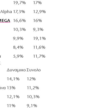
19,7%
17%
 Alpha
17,3%
12,9%
MEGA
16,6%
16%
10,3%
9,3%
9,9%
19,1%
8,4%
11,6%
α
5,9%
11,7%
Σ
Δυναμικο
Συνολο
14,1%
12%
ήνα
13%
11,2%
12,1%
10,3%
11%
9,1%