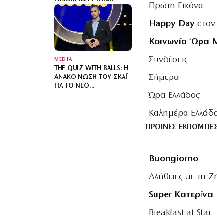
Πρώτη Εικόνα
ΑΣΤΥΝΟΜΙΚΉ ΣΕΙΡΆ
ΜΥΣΤΗΡΊΟΥ
Happy Day
στον
Κοινωνία Ώρα 
Συνδέσεις
MEDIA
THE QUIZ WITH BALLS: Η
Σήμερα
ΑΝΑΚΟΊΝΩΣΗ ΤΟΥ ΣΚΑΪ
ΓΙΑ ΤΟ ΝΈΟ
Ώρα Ελλάδος
ΤΗΛΕΠΑΙΧΝΊΔΙ ΜΕ ΤΟΝ
ΓΙΆΝΝΗ ΤΣΙΜΙΤΣΈΛΗ
Καλημέρα Ελλάδ
ΠΡΩΙΝΕΣ ΕΚΠΟΜΠΕ
Buongiorno
Αλήθειες με τη Ζ
Super Κατερίνα
Breakfast at Star