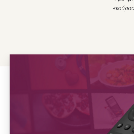
«κούρσα