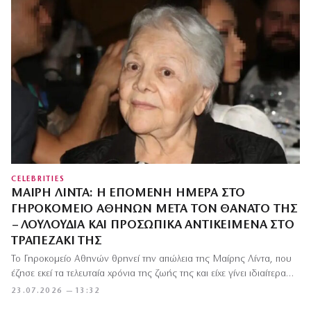
CELEBRITIES
ΜΑΊΡΗ ΛΊΝΤΑ: Η ΕΠΌΜΕΝΗ ΗΜΈΡΑ ΣΤΟ
ΓΗΡΟΚΟΜΕΊΟ ΑΘΗΝΏΝ ΜΕΤΆ ΤΟΝ ΘΆΝΑΤΌ ΤΗΣ
– ΛΟΥΛΟΎΔΙΑ ΚΑΙ ΠΡΟΣΩΠΙΚΆ ΑΝΤΙΚΕΊΜΕΝΑ ΣΤΟ
ΤΡΑΠΕΖΆΚΙ ΤΗΣ
Το Γηροκομείο Αθηνών θρηνεί την απώλεια της Μαίρης Λίντα, που
έζησε εκεί τα τελευταία χρόνια της ζωής της και είχε γίνει ιδιαίτερα…
23.07.2026 — 13:32