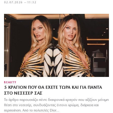
02.07.2026 — 11:32
BEAUTY
5 ΚΡΑΓΙΌΝ ΠΟΥ ΘΑ ΈΧΕΤΕ ΤΏΡΑ ΚΑΙ ΓΙΑ ΠΆΝΤΑ
ΣΤΟ ΝΕΣΕΣΈΡ ΣΑΣ
Το άρθρο παρουσιάζει πέντε διαχρονικά κραγιόν που αξίζουν μόνιμη
θέση στο νεσεσέρ, συνδυάζοντας έντονο χρώμα, διάρκεια και
περιποίηση. Από το πολυτελές Dior…