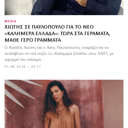
MEDIA
ΧΙΏΤΗΣ ΣΕ ΠΑΥΛΌΠΟΥΛΟ ΓΙΑ ΤΟ ΝΈΟ
«ΚΑΛΗΜΈΡΑ ΕΛΛΆΔΑ»: ΤΏΡΑ ΣΤΑ ΓΕΡΆΜΑΤΑ,
ΜΆΘΕ ΓΈΡΟ ΓΡΆΜΜΑΤΑ
Ο Βασίλης Χιώτης και ο Άκης Παυλόπουλος ετοιμάζονται να
αναλάβουν τη νέα σεζόν το «Καλημέρα Ελλάδα» στον ΑΝΤ1, με
αφορμή την επίσημη…
01.08.2026 — 20:17