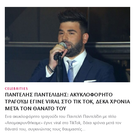
CELEBRITIES
ΠΑΝΤΕΛΉΣ ΠΑΝΤΕΛΊΔΗΣ: ΑΚΥΚΛΟΦΌΡΗΤΟ
ΤΡΑΓΟΎΔΙ ΈΓΙΝΕ VIRAL ΣΤΟ TIK TOK, ΔΈΚΑ ΧΡΌΝΙΑ
ΜΕΤΆ ΤΟΝ ΘΆΝΑΤΌ ΤΟΥ
Ένα ακυκλοφόρητο τραγούδι του Παντελή Παντελίδη με τίτλο
«Απομακρυνθήκαμε» έγινε viral στο TikTok, δέκα χρόνια μετά τον
θάνατό του, συγκινώντας τους θαυμαστές…