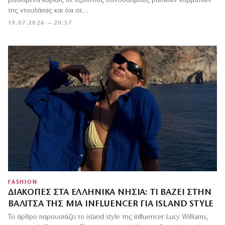
βασισμένα κυρίως σε έξυπνους συνδυασμούς βασικών κομματιών
της ντουλάπας και όχι σε…
19.07.2026 — 20:57
FASHION
ΔΙΑΚΟΠΈΣ ΣΤΑ ΕΛΛΗΝΙΚΆ ΝΗΣΙΆ: ΤΙ ΒΆΖΕΙ ΣΤΗΝ
ΒΑΛΊΤΣΑ ΤΗΣ ΜΊΑ INFLUENCER ΓΙΑ ISLAND STYLE
Το άρθρο παρουσιάζει το island style της influencer Lucy Williams,