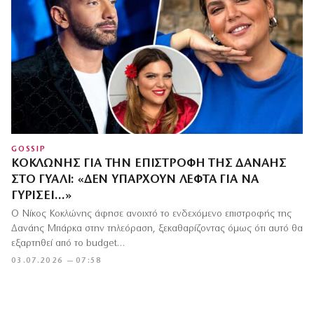
GOSSIP
ΚΟΚΛΏΝΗΣ ΓΙΑ ΤΗΝ ΕΠΙΣΤΡΟΦΉ ΤΗΣ ΔΑΝΆΗΣ
ΣΤΟ ΓΥΑΛΊ: «ΔΕΝ ΥΠΆΡΧΟΥΝ ΛΕΦΤΆ ΓΙΑ ΝΑ
ΓΥΡΊΣΕΙ…»
Ο Νίκος Κοκλώνης άφησε ανοιχτό το ενδεχόμενο επιστροφής της
Δανάης Μπάρκα στην τηλεόραση, ξεκαθαρίζοντας όμως ότι αυτό θα
εξαρτηθεί από το budget…
03.07.2026 — 07:58