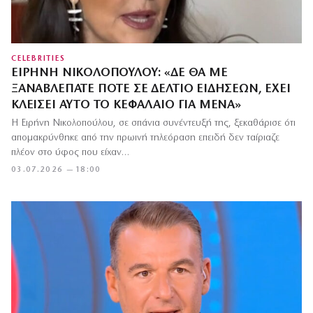
CELEBRITIES
ΕΙΡΉΝΗ ΝΙΚΟΛΟΠΟΎΛΟΥ: «ΔΕ ΘΑ ΜΕ
ΞΑΝΑΒΛΈΠΑΤΕ ΠΟΤΈ ΣΕ ΔΕΛΤΊΟ ΕΙΔΉΣΕΩΝ, ΈΧΕΙ
ΚΛΕΊΣΕΙ ΑΥΤΌ ΤΟ ΚΕΦΆΛΑΙΟ ΓΙΑ ΜΈΝΑ»
Η Ειρήνη Νικολοπούλου, σε σπάνια συνέντευξή της, ξεκαθάρισε ότι
απομακρύνθηκε από την πρωινή τηλεόραση επειδή δεν ταίριαζε
πλέον στο ύφος που είχαν…
03.07.2026 — 18:00