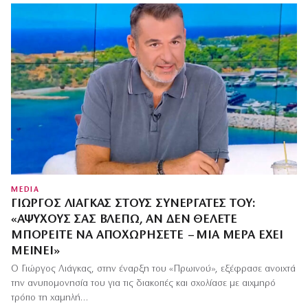
MEDIA
ΓΙΏΡΓΟΣ ΛΙΆΓΚΑΣ ΣΤΟΥΣ ΣΥΝΕΡΓΆΤΕΣ ΤΟΥ:
«ΆΨΥΧΟΥΣ ΣΑΣ ΒΛΈΠΩ, ΑΝ ΔΕΝ ΘΈΛΕΤΕ
ΜΠΟΡΕΊΤΕ ΝΑ ΑΠΟΧΩΡΉΣΕΤΕ – ΜΙΑ ΜΈΡΑ ΈΧΕΙ
ΜΕΊΝΕΙ»
Ο Γιώργος Λιάγκας, στην έναρξη του «Πρωινού», εξέφρασε ανοιχτά
την ανυπομονησία του για τις διακοπές και σχολίασε με αιχμηρό
τρόπο τη χαμηλή…