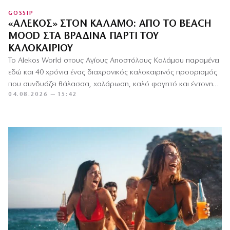
GOSSIP
«ΑΛΈΚΟΣ» ΣΤΟΝ ΚΆΛΑΜΟ: ΑΠΌ ΤΟ BEACH
MOOD ΣΤΑ ΒΡΑΔΙΝΆ ΠΆΡΤΙ ΤΟΥ
ΚΑΛΟΚΑΙΡΙΟΎ
Το Alekos World στους Αγίους Αποστόλους Καλάμου παραμένει
εδώ και 40 χρόνια ένας διαχρονικός καλοκαιρινός προορισμός
που συνδυάζει θάλασσα, χαλάρωση, καλό φαγητό και έντονη
04.08.2026 — 15:42
νυχτερινή διασκέδαση.…