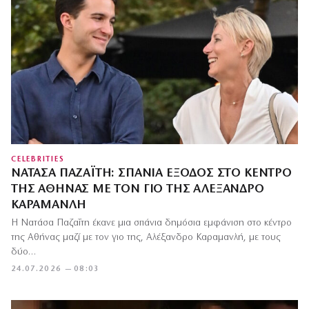
CELEBRITIES
ΝΑΤΆΣΑ ΠΑΖΑΪ́ΤΗ: ΣΠΆΝΙΑ ΈΞΟΔΟΣ ΣΤΟ ΚΈΝΤΡΟ
ΤΗΣ ΑΘΉΝΑΣ ΜΕ ΤΟΝ ΓΙΟ ΤΗΣ ΑΛΈΞΑΝΔΡΟ
ΚΑΡΑΜΑΝΛΉ
Η Νατάσα Παζαΐτη έκανε μια σπάνια δημόσια εμφάνιση στο κέντρο
της Αθήνας μαζί με τον γιο της, Αλέξανδρο Καραμανλή, με τους
δύο…
24.07.2026 — 08:03