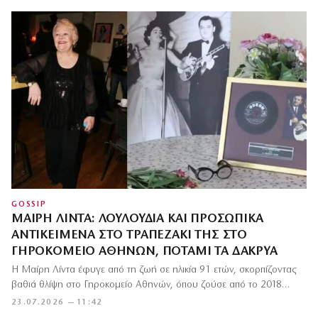
GOSSIP
ΜΑΊΡΗ ΛΊΝΤΑ: ΛΟΥΛΟΎΔΙΑ ΚΑΙ ΠΡΟΣΩΠΙΚΆ
ΑΝΤΙΚΕΊΜΕΝΑ ΣΤΟ ΤΡΑΠΕΖΆΚΙ ΤΗΣ ΣΤΟ
ΓΗΡΟΚΟΜΕΊΟ ΑΘΗΝΏΝ, ΠΟΤΆΜΙ ΤΑ ΔΆΚΡΥΑ
Η Μαίρη Λίντα έφυγε από τη ζωή σε ηλικία 91 ετών, σκορπίζοντας
βαθιά θλίψη στο Γηροκομείο Αθηνών, όπου ζούσε από το 2018…
23.07.2026 — 11:42