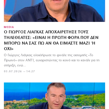
MEDIA
Ο ΓΙΏΡΓΟΣ ΛΙΆΓΚΑΣ ΑΠΟΧΑΙΡΈΤΗΣΕ ΤΟΥΣ
ΤΗΛΕΘΕΑΤΈΣ: «ΕΊΝΑΙ Η ΠΡΏΤΗ ΦΟΡΆ ΠΟΥ ΔΕΝ
ΜΠΟΡΏ ΝΑ ΣΑΣ ΠΩ ΑΝ ΘΑ ΕΊΜΑΣΤΕ ΜΑΖΊ Ή Ό
ΧΙ»
Ο Γιώργος Λιάγκας ολοκλήρωσε το φινάλε της εκπομπής «Το
Πρωινό» στον ΑΝΤ1, ευχαριστώντας το κοινό και το κανάλι για τη
στήριξη, ενώ…
03.07.2026 — 14:27