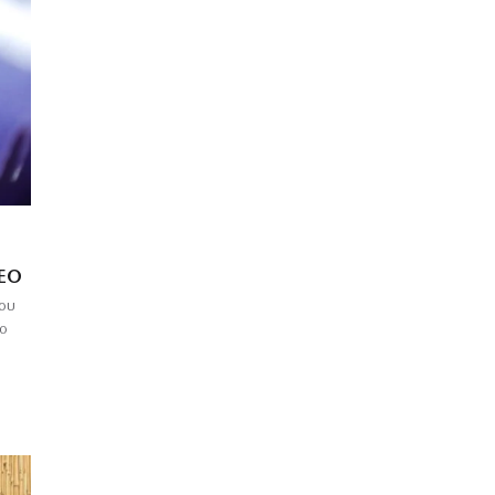
EO
του
ιο