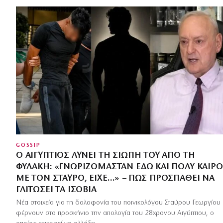
GOSSIP
Ο ΑΙΓΎΠΤΙΟΣ ΛΎΝΕΙ ΤΗ ΣΙΩΠΉ ΤΟΥ ΑΠΌ ΤΗ
ΦΥΛΑΚΉ: «ΓΝΩΡΙΖΌΜΑΣΤΑΝ ΕΔΏ ΚΑΙ ΠΟΛΎ ΚΑΙΡΌ
ΜΕ ΤΟΝ ΣΤΑΎΡΟ, ΕΊΧΕ…» – ΠΏΣ ΠΡΟΣΠΑΘΕΊ ΝΑ
ΓΛΙΤΏΣΕΙ ΤΑ ΙΣΌΒΙΑ
Νέα στοιχεία για τη δολοφονία του ποινικολόγου Σταύρου Γεωργίου
φέρνουν στο προσκήνιο την απολογία του 28χρονου Αιγύπτιου, ο