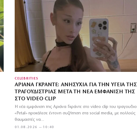
CELEBRITIES
ΑΡΙΆΝΑ ΓΚΡΆΝΤΕ: ΑΝΗΣΥΧΊΑ ΓΙΑ ΤΗΝ ΥΓΕΊΑ ΤΗΣ
ΤΡΑΓΟΥΔΊΣΤΡΙΑΣ ΜΕΤΆ ΤΗ ΝΈΑ ΕΜΦΆΝΙΣΉ ΤΗΣ
ΣΤΟ VIDEO CLIP
Η νέα εμφάνιση της Αριάνα Γκράντε στο video clip του τραγουδι
«Petal» προκάλεσε έντονη συζήτηση στα social media, με πολλούς
θαυμαστές να…
01.08.2026 — 10:40