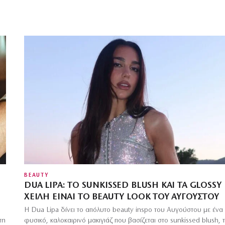
BEAUTY
DUA LIPA: ΤΟ SUNKISSED BLUSH ΚΑΙ ΤΑ GLOSSY
ΧΕΊΛΗ ΕΊΝΑΙ ΤΟ BEAUTY LOOK ΤΟΥ ΑΥΓΟΎΣΤΟΥ
Η Dua Lipa δίνει το απόλυτο beauty inspo του Αυγούστου με ένα
τη
φυσικό, καλοκαιρινό μακιγιάζ που βασίζεται στο sunkissed blush, τ