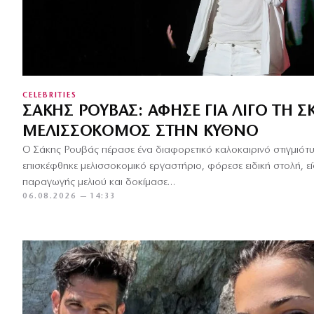
CELEBRITIES
ΣΆΚΗΣ ΡΟΥΒΆΣ: ΆΦΗΣΕ ΓΙΑ ΛΊΓΟ ΤΗ Σ
ΜΕΛΙΣΣΟΚΌΜΟΣ ΣΤΗΝ ΚΎΘΝΟ
Ο Σάκης Ρουβάς πέρασε ένα διαφορετικό καλοκαιρινό στιγμιότ
επισκέφθηκε μελισσοκομικό εργαστήριο, φόρεσε ειδική στολή, εί
παραγωγής μελιού και δοκίμασε…
06.08.2026 — 14:33