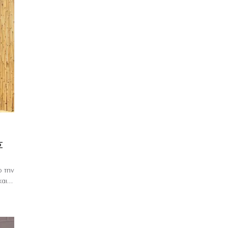
Σ
 την
και…