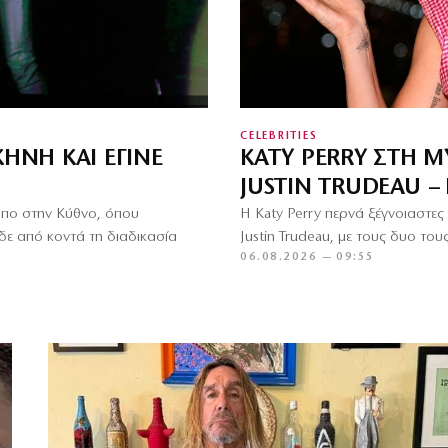
CELEBRITIES
ΚΗΝΉ ΚΑΙ ΈΓΙΝΕ
KATY PERRY ΣΤΗ 
JUSTIN TRUDEAU 
υπο στην Κύθνο, όπου
Η Katy Perry περνά ξέγνοιαστες
δε από κοντά τη διαδικασία
Justin Trudeau, με τους δυο το
06.08.2026 — 09:55