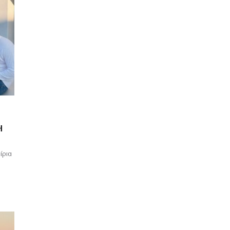
Η
ίρια