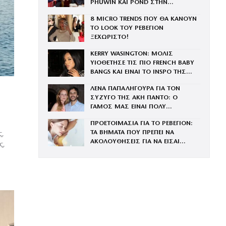
PHUWIN ΚΑΙ POND ΣΤΗΝ
ΟΙΚΟΓΕΝΕΙΑ ΤΟΥ BRAND
8 MICRO TRENDS ΠΟΥ ΘΑ ΚΑΝΟΥΝ
ΤΟ LOOK ΤΟΥ ΡΕΒΕΓΙΟΝ
ΞΕΧΩΡΙΣΤΟ!
KERRY WASINGTON: ΜΟΛΙΣ
ΥΙΟΘΕΤΗΣΕ ΤΙΣ ΠΙΟ FRENCH BABY
BANGS ΚΑΙ ΕΙΝΑΙ ΤΟ INSPO ΤΗΣ
ΧΡΟΝΙΑΣ
ΛΕΝΑ ΠΑΠΑΛΗΓΟΥΡΑ ΓΙΑ ΤΟΝ
ΣΥΖΥΓΟ ΤΗΣ ΑΚΗ ΠΑΝΤΟ: Ο
ΓΑΜΟΣ ΜΑΣ ΕΙΝΑΙ ΠΟΛΥ
ΚΑΛΥΤΕΡΟΣ ΑΠ’ Ο,ΤΙ ΕΙΧΑ
ΠΡΟΕΤΟΙΜΑΣΙΑ ΓΙΑ ΤΟ ΡΕΒΕΓΙΟΝ:
ΦΑΝΤΑΣΤΕΙ
ΤΑ ΒΗΜΑΤΑ ΠΟΥ ΠΡΕΠΕΙ ΝΑ
ς,
ΑΚΟΛΟΥΘΗΣΕΙΣ ΓΙΑ ΝΑ ΕΙΣΑΙ
ς,
ΕΝΤΥΠΩΣΙΑΚΗ ΤΗΝ ΠΙΟ ΛΑΜΠΕΡΗ
ΒΡΑΔΙΑ ΤΟΥ ΧΡΟΝΟΥ