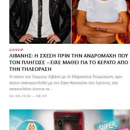
GOSSIP
ΛΙΒΆΝΗΣ: Η ΣΧΈΣΗ ΠΡΙΝ ΤΗΝ ΑΝΔΡΟΜΆΧΗ ΠΟΥ
ΤΟΝ ΠΛΉΓΩΣΕ – ΕΊΧΕ ΜΆΘΕΙ ΓΙΑ ΤΟ ΚΈΡΑΤΟ ΑΠΌ
ΤΗΝ ΤΗΛΕΌΡΑΣΗ
Η σχέση του Γιώργου Λιβάνη με τη Μαριαλένα Ρουμελιώτη, πριν
εκείνη επανασυνδεθεί με τον Σάκη Κατσούλη στο Survivor, είχε
απασχολήσει έντονα τα…
06.08.2026 — 08:09