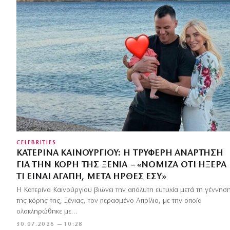
CELEBRITIES
ΚΑΤΕΡΊΝΑ ΚΑΙΝΟΎΡΓΙΟΥ: Η ΤΡΥΦΕΡΉ ΑΝΆΡΤΗΣΗ
ΓΙΑ ΤΗΝ ΚΌΡΗ ΤΗΣ ΞΈΝΙΑ – «ΝΌΜΙΖΑ ΌΤΙ ΉΞΕΡΑ
ΤΙ ΕΊΝΑΙ ΑΓΆΠΗ, ΜΕΤΆ ΉΡΘΕΣ ΕΣΎ»
Η Κατερίνα Καινούργιου βιώνει την απόλυτη ευτυχία μετά τη γέννησ
της κόρης της, Ξένιας, τον περασμένο Απρίλιο, με την οποία
ολοκληρώθηκε με…
30.07.2026 — 10:28