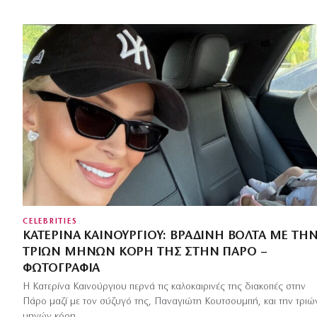
CELEBRITIES
ΚΑΤΕΡΊΝΑ ΚΑΙΝΟΎΡΓΙΟΥ: ΒΡΑΔΙΝΉ ΒΌΛΤΑ ΜΕ ΤΗ
ΤΡΙΏΝ ΜΗΝΏΝ ΚΌΡΗ ΤΗΣ ΣΤΗΝ ΠΆΡΟ –
ΦΩΤΟΓΡΑΦΊΑ
Η Κατερίνα Καινούργιου περνά τις καλοκαιρινές της διακοπές στην
Πάρο μαζί με τον σύζυγό της, Παναγιώτη Κουτσουμπή, και την τριώ
μηνών κόρη…