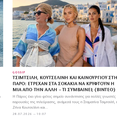
GOSSIP
ΤΣΙΜΤΣΙΛΉ, ΚΟΥΤΣΕΛΊΝΗ ΚΑΙ ΚΑΙΝΟΎΡΓΙΟΥ ΣΤ
ΠΆΡΟ: ΈΤΡΕΧΑΝ ΣΤΑ ΣΟΚΆΚΙΑ ΝΑ ΚΡΥΦΤΟΎΝ Η
ΜΊΑ ΑΠΌ ΤΗΝ ΆΛΛΗ – ΤΙ ΣΥΜΒΑΊΝΕΙ; (ΒΊΝΤΕΟ)
η
Η Πάρος έχει γίνει φέτος σημείο συνάντησης για πολλές γνωστές
παρουσίες της τηλεόρασης, ανάμεσά τους η Σταματίνα Τσιμτσιλή, 
Ζήνα Κουτσελίνη και…
28.07.2026 — 10:07