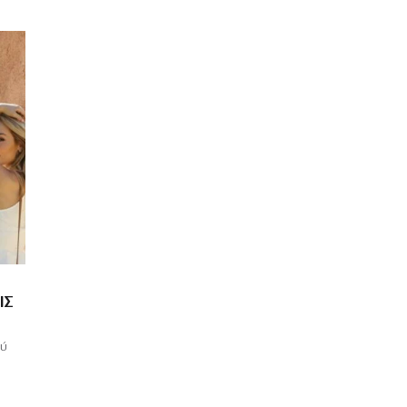
ΙΣ
ού