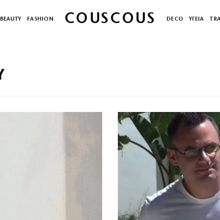
COUSCOUS
BEAUTY
FASHION
DECO
ΥΓΕΙΑ
TR
Υ