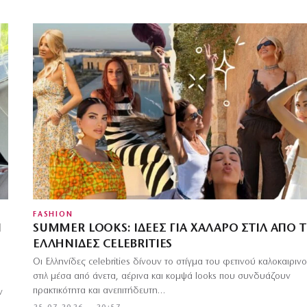
FASHION
Ν
SUMMER LOOKS: ΙΔΈΕΣ ΓΙΑ ΧΑΛΑΡΌ ΣΤΙΛ ΑΠΌ Τ
ΕΛΛΗΝΊΔΕΣ CELEBRITIES
Οι Ελληνίδες celebrities δίνουν το στίγμα του φετινού καλοκαιριν
στιλ μέσα από άνετα, αέρινα και κομψά looks που συνδυάζουν
πρακτικότητα και ανεπιτήδευτη…
ν