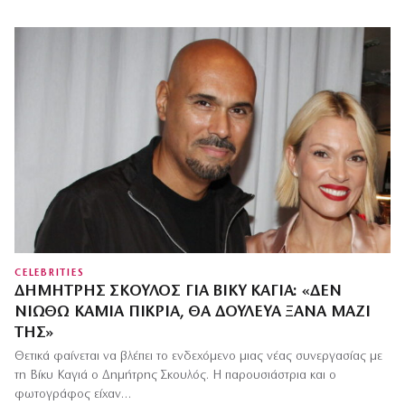
CELEBRITIES
ΔΗΜΉΤΡΗΣ ΣΚΟΥΛΌΣ ΓΙΑ ΒΊΚΥ ΚΑΓΙΆ: «ΔΕΝ
ΝΙΏΘΩ ΚΑΜΊΑ ΠΙΚΡΊΑ, ΘΑ ΔΟΎΛΕΥΑ ΞΑΝΆ ΜΑΖΊ
ΤΗΣ»
Θετικά φαίνεται να βλέπει το ενδεχόμενο μιας νέας συνεργασίας με
τη Βίκυ Καγιά ο Δημήτρης Σκουλός. Η παρουσιάστρια και ο
φωτογράφος είχαν…