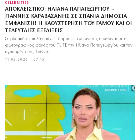
CELEBRITIES
ΑΠΟΚΛΕΙΣΤΙΚΌ: ΗΛΙΆΝΑ ΠΑΠΑΓΕΩΡΓΊΟΥ –
ΓΙΆΝΝΗΣ ΚΑΡΑΒΑΣΆΝΗΣ ΣΕ ΣΠΆΝΙΑ ΔΗΜΌΣΙΑ
ΕΜΦΆΝΙΣΗ! Η ΚΑΘΥΣΤΈΡΗΣΗ ΤΟΥ ΓΆΜΟΥ ΚΑΙ ΟΙ
ΤΕΛΕΥΤΑΊΕΣ ΕΞΕΛΊΞΕΙΣ
Σε μία από τις πολύ σπάνιες δημόσιες εμφανίσεις απαθανάτισε ο
φωτογραφικός φακός του TLIFE την Ηλιάνα Παπαγεωργίου και τον
αγαπημένο της, Γιάννη…
11.05.2026 — 07:15