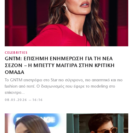
CELEBRITIES
GNTM: ΕΠΊΣΗΜΗ ΕΝΗΜΈΡΩΣΗ ΓΙΑ ΤΗ ΝΈΑ
ΣΕΖΌΝ – Η ΜΠΈΤΤΥ ΜΑΓΓΊΡΑ ΣΤΗΝ ΚΡΙΤΙΚΉ
ΟΜΆΔΑ
Το GNTM επιστρέφει στο Star πιο σύγχρονο, πιο απαιτητικό και πιο
fashion από ποτέ. Ο διαγωνισμός που έφερε το modeling στο
επίκεντρο…
08.05.2026 — 16:16