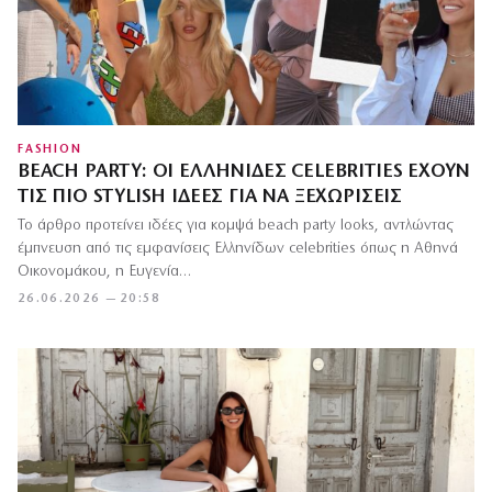
FASHION
BEACH PARTY: ΟΙ ΕΛΛΗΝΊΔΕΣ CELEBRITIES ΈΧΟΥΝ
ΤΙΣ ΠΙΟ STYLISH ΙΔΈΕΣ ΓΙΑ ΝΑ ΞΕΧΩΡΊΣΕΙΣ
Το άρθρο προτείνει ιδέες για κομψά beach party looks, αντλώντας
έμπνευση από τις εμφανίσεις Ελληνίδων celebrities όπως η Αθηνά
Οικονομάκου, η Ευγενία…
26.06.2026 — 20:58