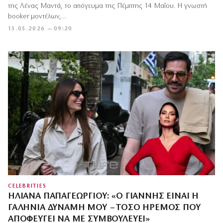
της Λένας Μαντά, το απόγευμα της Πέμπτης 14 Μαΐου. Η γνωστή
booker μοντέλων,…
15.05.2026 — 09:20
CELEBRITIES
ΗΛΙΆΝΑ ΠΑΠΑΓΕΩΡΓΊΟΥ: «Ο ΓΙΆΝΝΗΣ ΕΊΝΑΙ Η
ΓΑΛΉΝΙΑ ΔΎΝΑΜΉ ΜΟΥ – ΤΌΣΟ ΉΡΕΜΟΣ ΠΟΥ
ΑΠΟΦΕΎΓΕΙ ΝΑ ΜΕ ΣΥΜΒΟΥΛΕΎΕΙ»