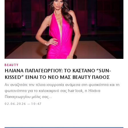
BEAUTY
ΗΛΙΆΝΑ ΠΑΠΑΓΕΩΡΓΊΟΥ: ΤΟ ΚΑΣΤΑΝΌ “SUN-
KISSED” ΕΊΝΑΙ ΤΟ ΝΈΟ ΜΑΣ BEAUTY ΠΆΘΟΣ
Αν αναζητάτε την τέλεια ισορροπία ανάμεσα στη φυσικότητα και τη
φωτεινότητα για το καλοκαιρινό σας hair look, η Ηλιάνα
Παπαγεωργίου μόλις σας…
02.06.2026 — 10:47