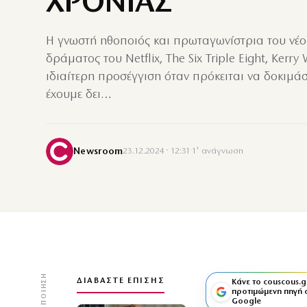
ΧΡΟΝΙΑΣ
Η γνωστή ηθοποιός και πρωταγωνίστρια του νέο
δράματος του Netflix, The Six Triple Eight, Kerry
ιδιαίτερη προσέγγιση όταν πρόκειται να δοκιμάσε
έχουμε δει…
Newsroom
23.12.2024 · 12:31
·
1′ ανάγνωση
ΚΟΙΝΟΠΟΊΗΣΗ
ΔΙΑΒΆΣΤΕ ΕΠΊΣΗΣ
Κάνε το couscous.g
προτιμώμενη πηγή 
Google