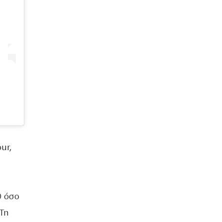
ur,
0 όσο
 Τη