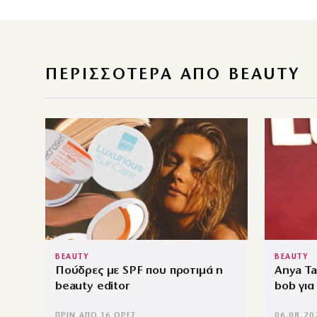
ΠΕΡΙΣΣΌΤΕΡΑ ΑΠΌ BEAUTY
BEAUTY
BEAUTY
Πούδρες με SPF που προτιμά η
Anya Ta
beauty editor
bob για
ΠΡΙΝ ΑΠΌ 16 ΏΡΕΣ
06.08.20