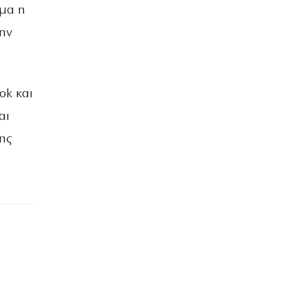
γμα η
την
ok και
αι
της