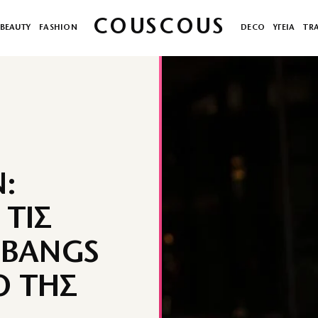
COUSCOUS
BEAUTY
FASHION
DECO
ΥΓΕΙΑ
TR
:
 ΤΙΣ
 BANGS
O ΤΗΣ