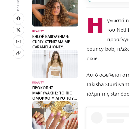
Η
γνωστή η
του Netfli
BEAUTY
KHLOÉ KARDASHIAN:
προσέγγισ
CURLY ΧΤΈΝΙΣΜΑ ΜΕ
CARAMEL-HONEY
bouncy bob, πλεξ
ΑΝΤΑΎΓΕΙΕΣ
pixie.
Αυτό οφείλεται στ
BEAUTY
Takisha Sturdivan
ΠΡΟΚΌΠΗΣ
τόλμη της star ό
ΜΑΚΡΥΛΆΚΗΣ: ΤΟ ΠΙΟ
ΌΜΟΡΦΟ ΦΊΛΤΡΟ ΤΟΥ
ΚΑΛΟΚΑΙΡΙΟΎ