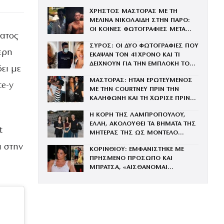
ΧΡΗΣΤΟΣ ΜΑΣΤΟΡΑΣ ΜΕ ΤΗ
ΜΕΛΙΝΑ ΝΙΚΟΛΑΙΔΗ ΣΤΗΝ ΠΑΡΟ:
ΟΙ ΚΟΙΝΕΣ ΦΩΤΟΓΡΑΦΙΕΣ ΜΕΤΑ
ατος
ΤΟΝ ΧΩΡΙΣΜΟ ΤΟΥ ΚΑΙ ΤΗ
ΣΥΡΟΣ: ΟΙ ΔΥΟ ΦΩΤΟΓΡΑΦΙΕΣ ΠΟΥ
ΓΑΡΥΦΑΛΙΑ
τερη
ΕΚΑΨΑΝ ΤΟΝ 41ΧΡΟΝΟ ΚΑΙ ΤΙ
ΔΕΙΧΝΟΥΝ ΓΙΑ ΤΗΝ ΕΜΠΛΟΚΗ ΤΟΥ
ει με
ΜΕ ΤΗΝ ΒΑΓΓΗ
ΜΑΣΤΟΡΑΣ: ΗΤΑΝ ΕΡΩΤΕΥΜΕΝΟΣ
ce-y
ΜΕ ΤΗΝ COURTNEY ΠΡΙΝ ΤΗΝ
ΚΑΛΗΦΩΝΗ ΚΑΙ ΤΗ ΧΩΡΙΣΕ ΠΡΙΝ
ΤΟΝ ΓΑΜΟ
Η ΚΟΡΗ ΤΗΣ ΛΑΜΠΡΟΠΟΥΛΟΥ,
ΕΛΛΗ, ΑΚΟΛΟΥΘΕΙ ΤΑ ΒΗΜΑΤΑ ΤΗΣ
t
ΜΗΤΕΡΑΣ ΤΗΣ ΩΣ ΜΟΝΤΕΛΟ
(ΦΩΤΟΓΡΑΦΙΕΣ)
ι στην
ΚΟΡΙΝΘΙΟΥ: ΕΜΦΑΝΙΣΤΗΚΕ ΜΕ
ΠΡΗΣΜΕΝΟ ΠΡΟΣΩΠΟ ΚΑΙ
ΜΠΡΑΤΣΑ, «ΑΙΣΘΑΝΟΜΑΙ
ΜΠΟΥΧΤΙΣΜΕΝΗ» (ΒΙΝΤΕΟ)