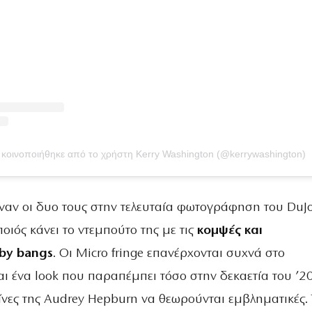
η κοινοποιήθηκε από το χρήστη Kerry Washington (@kerrywashington)
ναν οι δυο τους στην τελευταία φωτογράφηση του DuJo
οιός κάνει το ντεμπούτο της με τις
κομψές και
by bangs
. Οι
Micro fringe επανέρχονται συχνά στο
αι ένα look που παραπέμπει τόσο στην δεκαετία του ’2
είνες της Audrey Hepburn να θεωρούνται εμβληματικές.