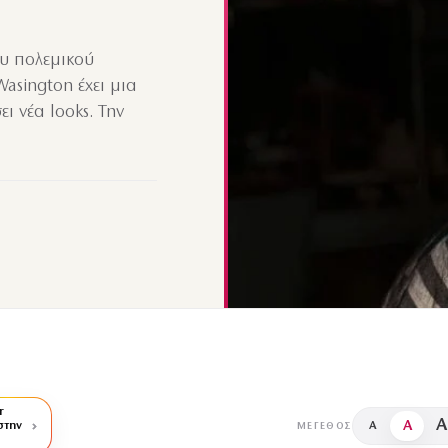
υ πολεμικού
 Wasington έχει μια
ι νέα looks. Την
r
A
A
στην
A
ΜΈΓΕΘΟΣ