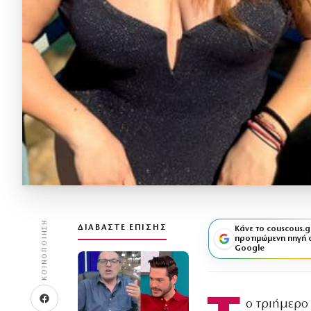
ΚΟΙΝΟΠΟΊΗΣΗ
ΔΙΑΒΆΣΤΕ ΕΠΊΣΗΣ
Κάνε το couscous.g
προτιμώμενη πηγή 
Google
ο τριήμερο