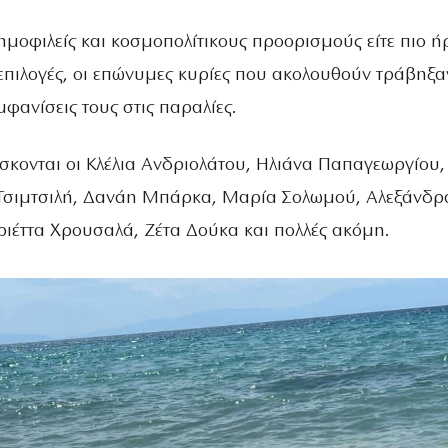
δημοφιλείς και κοσμοπολίτικους προορισμούς είτε πιο ή
 επιλογές, οι επώνυμες κυρίες που ακολουθούν τράβηξα
μφανίσεις τους στις παραλίες.
σκονται οι Κλέλια Ανδριολάτου, Ηλιάνα Παπαγεωργίου,
 Τσιμτσιλή, Δανάη Μπάρκα, Μαρία Σολωμού, Αλεξάνδρ
ιέττα Χρουσαλά, Ζέτα Δούκα και πολλές ακόμη.