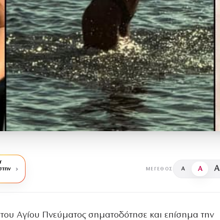
r
A
A
στην
A
ΜΈΓΕΘΟΣ
 του Αγίου Πνεύματος σηματοδότησε και επίσημα την