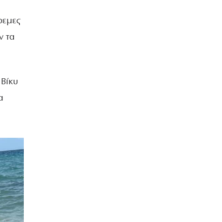
ρεμες
ν τα
 Βίκυ
α