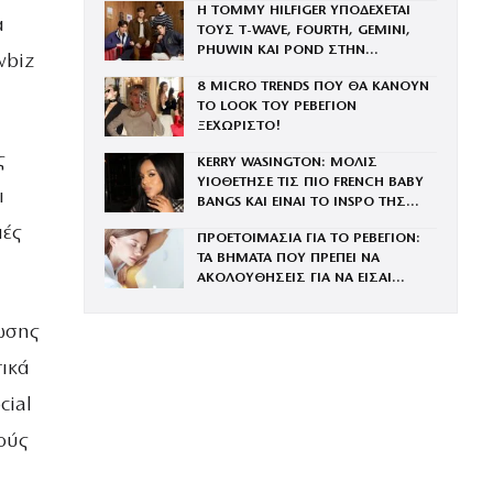
Η TOMMY HILFIGER ΥΠΟΔΕΧΕΤΑΙ
α
ΤΟΥΣ Τ-WAVE, FOURTH, GEMINI,
PHUWIN ΚΑΙ POND ΣΤΗΝ
wbiz
ΟΙΚΟΓΕΝΕΙΑ ΤΟΥ BRAND
8 MICRO TRENDS ΠΟΥ ΘΑ ΚΑΝΟΥΝ
ΤΟ LOOK ΤΟΥ ΡΕΒΕΓΙΟΝ
ΞΕΧΩΡΙΣΤΟ!
ς
KERRY WASINGTON: ΜΟΛΙΣ
ΥΙΟΘΕΤΗΣΕ ΤΙΣ ΠΙΟ FRENCH BABY
ι
BANGS ΚΑΙ ΕΙΝΑΙ ΤΟ INSPO ΤΗΣ
ΧΡΟΝΙΑΣ
ιές
ΠΡΟΕΤΟΙΜΑΣΙΑ ΓΙΑ ΤΟ ΡΕΒΕΓΙΟΝ:
ΤΑ ΒΗΜΑΤΑ ΠΟΥ ΠΡΕΠΕΙ ΝΑ
ΑΚΟΛΟΥΘΗΣΕΙΣ ΓΙΑ ΝΑ ΕΙΣΑΙ
ΕΝΤΥΠΩΣΙΑΚΗ ΤΗΝ ΠΙΟ ΛΑΜΠΕΡΗ
ΒΡΑΔΙΑ ΤΟΥ ΧΡΟΝΟΥ
ωσης
τικά
cial
ούς