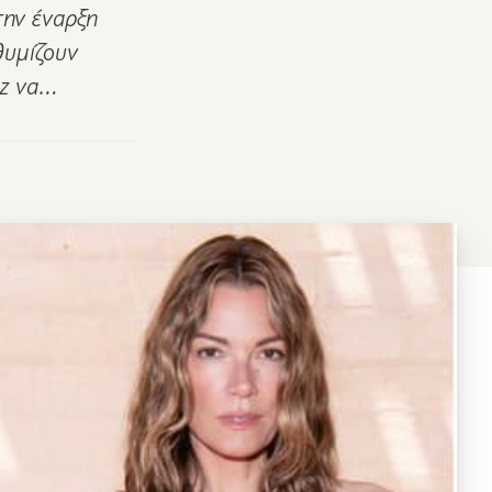
την έναρξη
θυμίζουν
iz να…