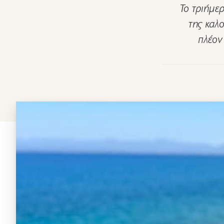
Το τριήμε
της καλ
πλέον