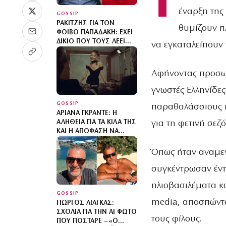
Τ
έναρξη της
GOSSIP
ΡΑΚΙΤΖΉΣ ΓΙΑ ΤΟΝ
θυμίζουν π
ΦΟΊΒΟ ΠΑΠΑΔΆΚΗ: ΈΧΕΙ
ΔΊΚΙΟ ΠΟΥ ΤΟΥΣ ΛΈΕΙ
να εγκαταλείπουν
ΞΕΦΤΙΛΙΣΜΈΝΟΥΣ – Η
ΟΡΓΉ ΓΙΑ ΤΟΝ ΠΑΤΈΡΑ
ΤΟΥ
Αφήνοντας προσωρ
γνωστές Ελληνίδες
GOSSIP
παραθαλάσσιους π
ΑΡΙΆΝΑ ΓΚΡΆΝΤΕ: Η
για τη φετινή σεζό
ΑΛΉΘΕΙΑ ΓΙΑ ΤΑ ΚΙΛΆ ΤΗΣ
ΚΑΙ Η ΑΠΌΦΑΣΗ ΝΑ
ΑΠΟΜΑΚΡΥΝΘΕΊ ΑΠΌ ΤΑ
ΦΏΤΑ ΤΗΣ
Όπως ήταν αναμεν
ΔΗΜΟΣΙΌΤΗΤΑΣ
συγκέντρωσαν έντ
ηλιοβασιλέματα κα
GOSSIP
media, αποσπώντας
ΓΙΏΡΓΟΣ ΛΙΆΓΚΑΣ:
ΣΧΌΛΙΑ ΓΙΑ ΤΗΝ ΑΙ ΦΩΤΌ
τους φίλους.
ΠΟΥ ΠΌΣΤΑΡΕ – «Ο