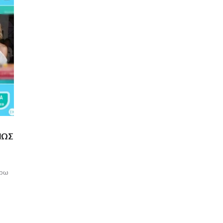
ΊΩΣ
ύρω