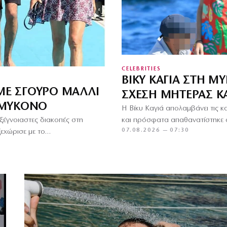
CELEBRITIES
ΒΊΚΥ ΚΑΓΙΆ ΣΤΗ Μ
 ΜΕ ΣΓΟΥΡΌ ΜΑΛΛΊ
ΣΧΈΣΗ ΜΗΤΈΡΑΣ Κ
 ΜΎΚΟΝΟ
Η Βίκυ Καγιά απολαμβάνει τις κ
και πρόσφατα απαθανατίστηκε 
ξέγνοιαστες διακοπές στη
07.08.2026 — 07:30
ξεχώρισε με το…