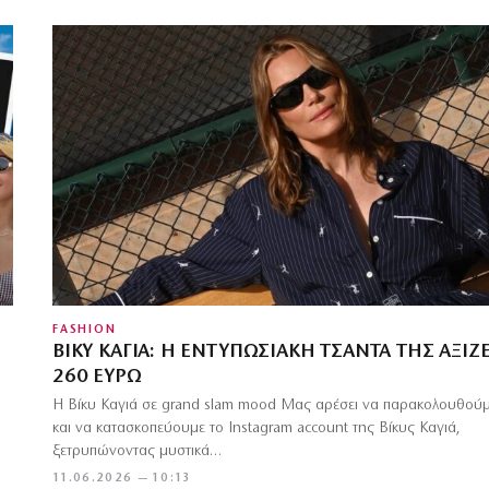
FASHION
ΒΊΚΥ ΚΑΓΙΆ: Η ΕΝΤΥΠΩΣΙΑΚΉ ΤΣΆΝΤΑ ΤΗΣ ΑΞΊΖΕ
260 ΕΥΡΏ
Η Βίκυ Καγιά σε grand slam mood Μας αρέσει να παρακολουθού
και να κατασκοπεύουμε το Instagram account της Βίκυς Καγιά,
ξετρυπώνοντας μυστικά…
11.06.2026 — 10:13