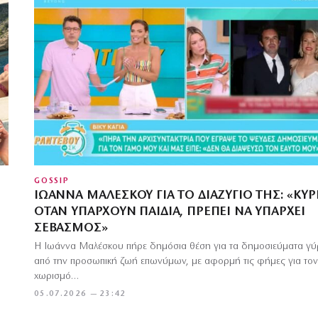
GOSSIP
ΙΩΆΝΝΑ ΜΑΛΈΣΚΟΥ ΓΙΑ ΤΟ ΔΙΑΖΎΓΙΌ ΤΗΣ: «ΚΥΡ
ΌΤΑΝ ΥΠΆΡΧΟΥΝ ΠΑΙΔΙΆ, ΠΡΈΠΕΙ ΝΑ ΥΠΆΡΧΕΙ
ΣΕΒΑΣΜΌΣ»
Η Ιωάννα Μαλέσκου πήρε δημόσια θέση για τα δημοσιεύματα γ
από την προσωπική ζωή επωνύμων, με αφορμή τις φήμες για τον
χωρισμό…
05.07.2026 — 23:42