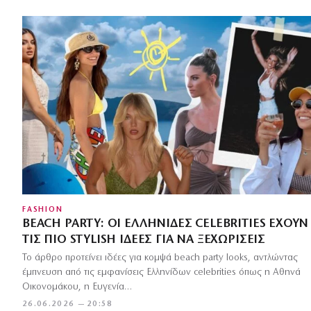
FASHION
BEACH PARTY: ΟΙ ΕΛΛΗΝΊΔΕΣ CELEBRITIES ΈΧΟΥΝ
ΤΙΣ ΠΙΟ STYLISH ΙΔΈΕΣ ΓΙΑ ΝΑ ΞΕΧΩΡΊΣΕΙΣ
Το άρθρο προτείνει ιδέες για κομψά beach party looks, αντλώντας
έμπνευση από τις εμφανίσεις Ελληνίδων celebrities όπως η Αθηνά
Οικονομάκου, η Ευγενία…
26.06.2026 — 20:58