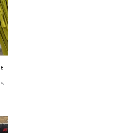
ΞΕ
τις