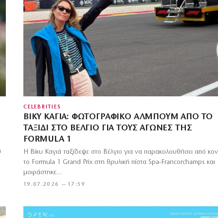
CELEBRITIES
ΒΊΚΥ ΚΑΓΙΆ: ΦΩΤΟΓΡΑΦΙΚΌ ΆΛΜΠΟΥΜ ΑΠΌ ΤΟ
ΤΑΞΊΔΙ ΣΤΟ ΒΈΛΓΙΟ ΓΙΑ ΤΟΥΣ ΑΓΏΝΕΣ ΤΗΣ
FORMULA 1
a
Η Βίκυ Καγιά ταξίδεψε στο Βέλγιο για να παρακολουθήσει από κο
το Formula 1 Grand Prix στη θρυλική πίστα Spa-Francorchamps και
μοιράστηκε…
19.07.2026 — 17:59