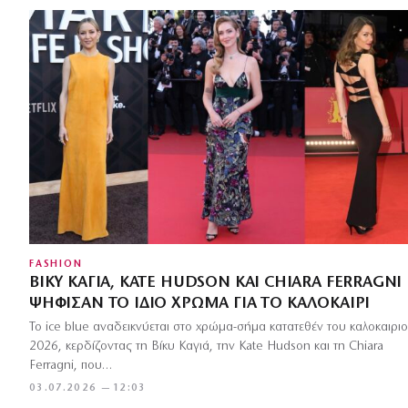
FASHION
ΒΊΚΥ ΚΑΓΙΆ, KATE HUDSON ΚΑΙ CHIARA FERRAGNI
ΨΉΦΙΣΑΝ ΤΟ ΊΔΙΟ ΧΡΏΜΑ ΓΙΑ ΤΟ ΚΑΛΟΚΑΊΡΙ
Το ice blue αναδεικνύεται στο χρώμα-σήμα κατατεθέν του καλοκαιρι
2026, κερδίζοντας τη Βίκυ Καγιά, την Kate Hudson και τη Chiara
Ferragni, που…
03.07.2026 — 12:03