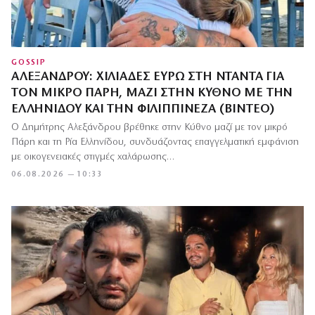
GOSSIP
ΑΛΕΞΆΝΔΡΟΥ: ΧΙΛΙΆΔΕΣ ΕΥΡΏ ΣΤΗ ΝΤΑΝΤΆ ΓΙΑ
ΤΟΝ ΜΙΚΡΌ ΠΆΡΗ, ΜΑΖΊ ΣΤΗΝ ΚΎΘΝΟ ΜΕ ΤΗΝ
ΕΛΛΗΝΊΔΟΥ ΚΑΙ ΤΗΝ ΦΙΛΙΠΠΙΝΈΖΑ (ΒΊΝΤΕΟ)
Ο Δημήτρης Αλεξάνδρου βρέθηκε στην Κύθνο μαζί με τον μικρό
Πάρη και τη Ρία Ελληνίδου, συνδυάζοντας επαγγελματική εμφάνιση
με οικογενειακές στιγμές χαλάρωσης…
06.08.2026 — 10:33