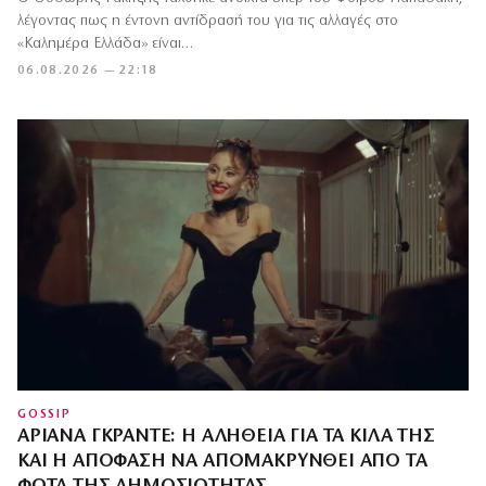
λέγοντας πως η έντονη αντίδρασή του για τις αλλαγές στο
«Καλημέρα Ελλάδα» είναι…
06.08.2026 — 22:18
GOSSIP
ΑΡΙΆΝΑ ΓΚΡΆΝΤΕ: Η ΑΛΉΘΕΙΑ ΓΙΑ ΤΑ ΚΙΛΆ ΤΗΣ
ΚΑΙ Η ΑΠΌΦΑΣΗ ΝΑ ΑΠΟΜΑΚΡΥΝΘΕΊ ΑΠΌ ΤΑ