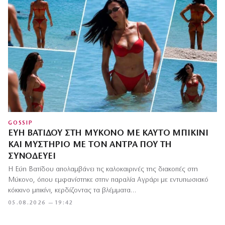
GOSSIP
ΕΎΗ ΒΑΤΊΔΟΥ ΣΤΗ ΜΎΚΟΝΟ ΜΕ ΚΑΥΤΌ ΜΠΙΚΊΝΙ
ΚΑΙ ΜΥΣΤΉΡΙΟ ΜΕ ΤΟΝ ΆΝΤΡΑ ΠΟΥ ΤΗ
ΣΥΝΟΔΕΎΕΙ
Η Εύη Βατίδου απολαμβάνει τις καλοκαιρινές της διακοπές στη
Μύκονο, όπου εμφανίστηκε στην παραλία Αγράρι με εντυπωσιακό
κόκκινο μπικίνι, κερδίζοντας τα βλέμματα…
05.08.2026 — 19:42