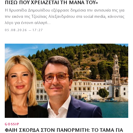
ΠΊΣΩ ΠΟΥ ΧΡΕΙΆΖΕΤΑΙ ΤΗ ΜΆΝΑ ΤΟΥ»
Η Χρυσηίδα Δημουλίδου εξέφρασε δημόσια την ανησυχία της για
την εικόνα της Τζούλιας Αλεξανδράτου στα social media, κάνοντας
λόγο για έντονη αλλαγή…
05.08.2026 — 17:27
GOSSIP
ΦΑΊΗ ΣΚΟΡΔΆ ΣΤΟΝ ΠΑΝΟΡΜΊΤΗ: ΤΟ ΤΆΜΑ ΓΙΑ