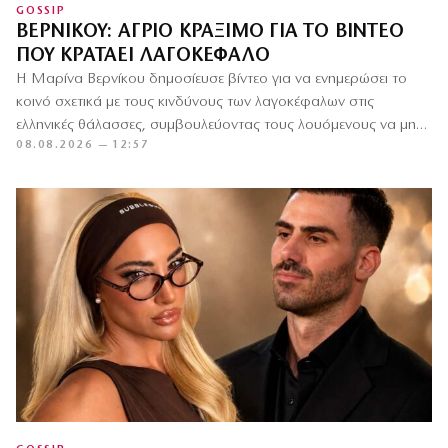
GOSSIP
ΒΕΡΝΊΚΟΥ: ΆΓΡΙΟ ΚΡΆΞΙΜΟ ΓΙΑ ΤΟ ΒΊΝΤΕΟ
ΠΟΥ ΚΡΑΤΆΕΙ ΛΑΓΟΚΈΦΑΛΟ
Η Μαρίνα Βερνίκου δημοσίευσε βίντεο για να ενημερώσει το
κοινό σχετικά με τους κινδύνους των λαγοκέφαλων στις
ελληνικές θάλασσες, συμβουλεύοντας τους λουόμενους να μην
08.08.2026 — 12:57
τους αγγίζουν…