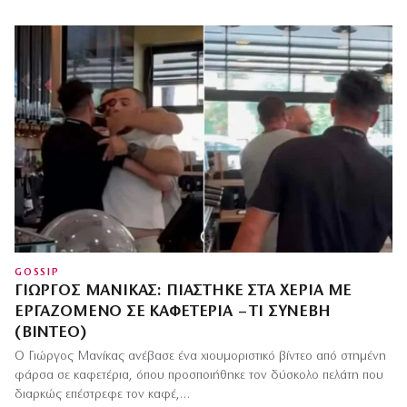
GOSSIP
ΓΙΏΡΓΟΣ ΜΑΝΊΚΑΣ: ΠΙΆΣΤΗΚΕ ΣΤΑ ΧΈΡΙΑ ΜΕ
ΕΡΓΑΖΌΜΕΝΟ ΣΕ ΚΑΦΕΤΈΡΙΑ – ΤΙ ΣΥΝΈΒΗ
(ΒΊΝΤΕΟ)
Ο Γιώργος Μανίκας ανέβασε ένα χιουμοριστικό βίντεο από στημένη
φάρσα σε καφετέρια, όπου προσποιήθηκε τον δύσκολο πελάτη που
διαρκώς επέστρεφε τον καφέ,…