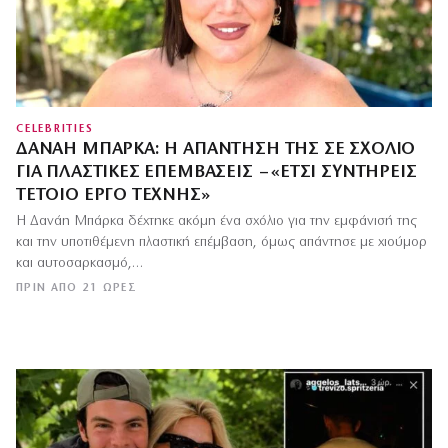
CELEBRITIES
ΔΑΝΆΗ ΜΠΆΡΚΑ: Η ΑΠΆΝΤΗΣΉ ΤΗΣ ΣΕ ΣΧΌΛΙΟ
ΓΙΑ ΠΛΑΣΤΙΚΈΣ ΕΠΕΜΒΆΣΕΙΣ – «ΈΤΣΙ ΣΥΝΤΗΡΕΊΣ
ΤΈΤΟΙΟ ΈΡΓΟ ΤΈΧΝΗΣ»
Η Δανάη Μπάρκα δέχτηκε ακόμη ένα σχόλιο για την εμφάνισή της
και την υποτιθέμενη πλαστική επέμβαση, όμως απάντησε με χιούμορ
και αυτοσαρκασμό,…
ΠΡΙΝ ΑΠΌ 21 ΏΡΕΣ