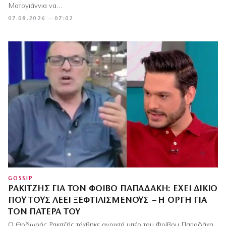
Ματογιάννια να…
07.08.2026 — 07:02
GOSSIP
ΡΑΚΙΤΖΉΣ ΓΙΑ ΤΟΝ ΦΟΊΒΟ ΠΑΠΑΔΆΚΗ: ΈΧΕΙ ΔΊΚΙΟ
ΠΟΥ ΤΟΥΣ ΛΈΕΙ ΞΕΦΤΙΛΙΣΜΈΝΟΥΣ – Η ΟΡΓΉ ΓΙΑ
ΤΟΝ ΠΑΤΈΡΑ ΤΟΥ
Ο Θοδωρής Ρακιτζής τάχθηκε ανοιχτά υπέρ του Φοίβου Παπαδάκη,