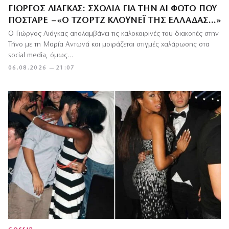
ΓΙΏΡΓΟΣ ΛΙΆΓΚΑΣ: ΣΧΌΛΙΑ ΓΙΑ ΤΗΝ ΑΙ ΦΩΤΌ ΠΟΥ
ΠΌΣΤΑΡΕ – «Ο ΤΖΟΡΤΖ ΚΛΟΎΝΕΪ ΤΗΣ ΕΛΛΆΔΑΣ…»
Ο Γιώργος Λιάγκας απολαμβάνει τις καλοκαιρινές του διακοπές στην
Τήνο με τη Μαρία Αντωνά και μοιράζεται στιγμές χαλάρωσης στα
social media, όμως…
06.08.2026 — 21:07