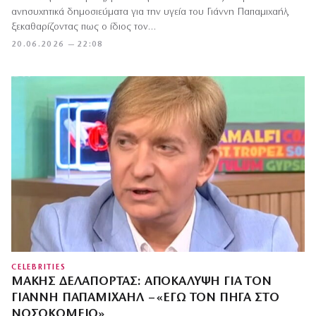
ανησυχητικά δημοσιεύματα για την υγεία του Γιάννη Παπαμιχαήλ,
ξεκαθαρίζοντας πως ο ίδιος τον…
20.06.2026 — 22:08
CELEBRITIES
ΜΆΚΗΣ ΔΕΛΑΠΌΡΤΑΣ: ΑΠΟΚΆΛΥΨΗ ΓΙΑ ΤΟΝ
ΓΙΆΝΝΗ ΠΑΠΑΜΙΧΑΉΛ – «ΕΓΏ ΤΟΝ ΠΉΓΑ ΣΤΟ
ΝΟΣΟΚΟΜΕΊΟ»