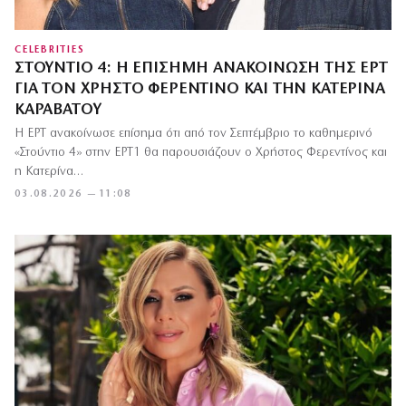
CELEBRITIES
ΣΤΟΎΝΤΙΟ 4: Η ΕΠΊΣΗΜΗ ΑΝΑΚΟΊΝΩΣΗ ΤΗΣ ΕΡΤ
ΓΙΑ ΤΟΝ ΧΡΉΣΤΟ ΦΕΡΕΝΤΊΝΟ ΚΑΙ ΤΗΝ ΚΑΤΕΡΊΝΑ
ΚΑΡΑΒΆΤΟΥ
Η ΕΡΤ ανακοίνωσε επίσημα ότι από τον Σεπτέμβριο το καθημερινό
«Στούντιο 4» στην ΕΡΤ1 θα παρουσιάζουν ο Χρήστος Φερεντίνος και
η Κατερίνα…
03.08.2026 — 11:08