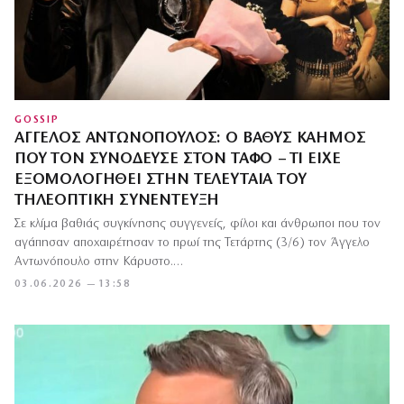
GOSSIP
ΆΓΓΕΛΟΣ ΑΝΤΩΝΌΠΟΥΛΟΣ: Ο ΒΑΘΎΣ ΚΑΗΜΌΣ
ΠΟΥ ΤΟΝ ΣΥΝΌΔΕΥΣΕ ΣΤΟΝ ΤΆΦΟ – ΤΙ ΕΊΧΕ
ΕΞΟΜΟΛΟΓΗΘΕΊ ΣΤΗΝ ΤΕΛΕΥΤΑΊΑ ΤΟΥ
ΤΗΛΕΟΠΤΙΚΉ ΣΥΝΈΝΤΕΥΞΗ
Σε κλίμα βαθιάς συγκίνησης συγγενείς, φίλοι και άνθρωποι που τον
αγάπησαν αποχαιρέτησαν το πρωί της Τετάρτης (3/6) τον Άγγελο
Αντωνόπουλο στην Κάρυστο.…
03.06.2026 — 13:58