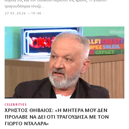
πορεία της και την δύσκολη περίοδο της κρίσης. Η γνωστή
τραγουδίστρια τόνιζε…
27.05.2026 — 19:40
CELEBRITIES
ΧΡΉΣΤΟΣ ΘΗΒΑΊΟΣ: «Η ΜΗΤΈΡΑ ΜΟΥ ΔΕΝ
ΠΡΌΛΑΒΕ ΝΑ ΔΕΙ ΌΤΙ ΤΡΑΓΟΎΔΗΣΑ ΜΕ ΤΟΝ
ΓΙΏΡΓΟ ΝΤΑΛΆΡΑ»