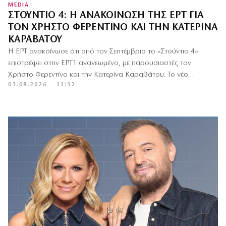
MEDIA
ΣΤΟΎΝΤΙΟ 4: Η ΑΝΑΚΟΊΝΩΣΗ ΤΗΣ ΕΡΤ ΓΙΑ
ΤΟΝ ΧΡΉΣΤΟ ΦΕΡΕΝΤΊΝΟ ΚΑΙ ΤΗΝ ΚΑΤΕΡΊΝΑ
ΚΑΡΑΒΆΤΟΥ
Η ΕΡΤ ανακοίνωσε ότι από τον Σεπτέμβριο το «Στούντιο 4»
επιστρέφει στην ΕΡΤ1 ανανεωμένο, με παρουσιαστές τον
Χρήστο Φερεντίνο και την Κατερίνα Καραβάτου. Το νέο
03.08.2026 — 11:32
δίδυμο…