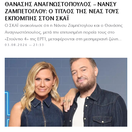
ΘΑΝΆΣΗΣ ΑΝΑΓΝΩΣΤΌΠΟΥΛΟΣ – ΝΆΝΣΥ
ΖΑΜΠΈΤΟΓΛΟΥ: Ο ΤΊΤΛΟΣ ΤΗΣ ΝΈΑΣ ΤΟΥΣ
ΕΚΠΟΜΠΉΣ ΣΤΟΝ ΣΚΑΪ
Ο ΣΚΑΪ ανακοίνωσε ότι η Νάνσυ Ζαμπέτογλου και ο Θανάσης
Αναγνωστόπουλος, μετά την επιτυχημένη πορεία τους στο
«Στούντιο 4» της ΕΡΤ1, μεταφέρονται στη μεσημεριανή ζώνη
03.08.2026 — 21:53
του…