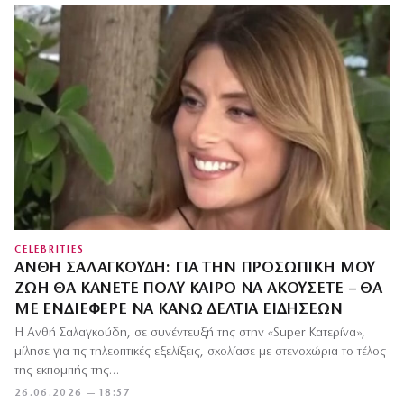
CELEBRITIES
ΑΝΘΉ ΣΑΛΑΓΚΟΎΔΗ: ΓΙΑ ΤΗΝ ΠΡΟΣΩΠΙΚΉ ΜΟΥ
ΖΩΉ ΘΑ ΚΆΝΕΤΕ ΠΟΛΎ ΚΑΙΡΌ ΝΑ ΑΚΟΎΣΕΤΕ – ΘΑ
ΜΕ ΕΝΔΙΈΦΕΡΕ ΝΑ ΚΆΝΩ ΔΕΛΤΊΑ ΕΙΔΉΣΕΩΝ
Η Ανθή Σαλαγκούδη, σε συνέντευξή της στην «Super Κατερίνα»,
μίλησε για τις τηλεοπτικές εξελίξεις, σχολίασε με στενοχώρια το τέλος
της εκπομπής της…
26.06.2026 — 18:57