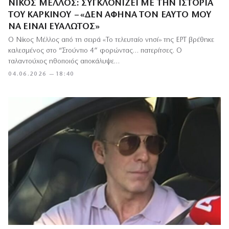
ΝΊΚΟΣ ΜΈΛΛΟΣ: ΣΥΓΚΛΟΝΊΖΕΙ ΜΕ ΤΗΝ ΙΣΤΟΡΊΑ
ΤΟΥ ΚΑΡΚΊΝΟΥ – «ΔΕΝ ΆΦΗΝΑ ΤΟΝ ΕΑΥΤΌ ΜΟΥ
ΝΑ ΕΊΝΑΙ ΕΥΆΛΩΤΟΣ»
Ο Νίκος Μέλλος από τη σειρά «Το τελευταίο νησί» της ΕΡΤ βρέθηκε
καλεσμένος στο “Στούντιο 4” φορώντας… πατερίτσες. Ο
ταλαντούχος ηθοποιός αποκάλυψε…
04.06.2026 — 18:40