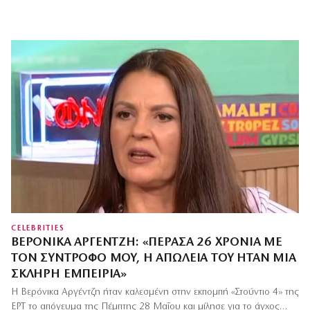
CELEBRITIES
ΒΕΡΌΝΙΚΑ ΑΡΓΈΝΤΖΗ: «ΠΈΡΑΣΑ 26 ΧΡΌΝΙΑ ΜΕ
ΤΟΝ ΣΎΝΤΡΟΦΌ ΜΟΥ, Η ΑΠΏΛΕΙΆ ΤΟΥ ΉΤΑΝ ΜΙΑ
ΣΚΛΗΡΉ ΕΜΠΕΙΡΊΑ»
Η Βερόνικα Αργέντζη ήταν καλεσμένη στην εκπομπή «Στούντιο 4» της
ΕΡΤ το απόγευμα της Πέμπτης 28 Μαΐου και μίλησε για το άγχος…