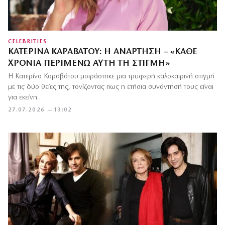
CELEBRITIES
ΚΑΤΕΡΊΝΑ ΚΑΡΑΒΆΤΟΥ: Η ΑΝΆΡΤΗΣΗ – «ΚΆΘΕ
ΧΡΟΝΙΆ ΠΕΡΙΜΈΝΩ ΑΥΤΉ ΤΗ ΣΤΙΓΜΉ»
Η Κατερίνα Καραβάτου μοιράστηκε μια τρυφερή καλοκαιρινή στιγμή
με τις δύο θείες της, τονίζοντας πως η ετήσια συνάντησή τους είναι
για εκείνη…
27.07.2026 — 13:02