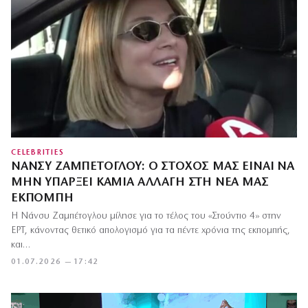
CELEBRITIES
ΝΆΝΣΥ ΖΑΜΠΈΤΟΓΛΟΥ: Ο ΣΤΌΧΟΣ ΜΑΣ ΕΊΝΑΙ ΝΑ
ΜΗΝ ΥΠΆΡΞΕΙ ΚΑΜΊΑ ΑΛΛΑΓΉ ΣΤΗ ΝΈΑ ΜΑΣ
ΕΚΠΟΜΠΉ
Η Νάνσυ Ζαμπέτογλου μίλησε για το τέλος του «Στούντιο 4» στην
ΕΡΤ, κάνοντας θετικό απολογισμό για τα πέντε χρόνια της εκπομπής,
και…
01.07.2026 — 17:42