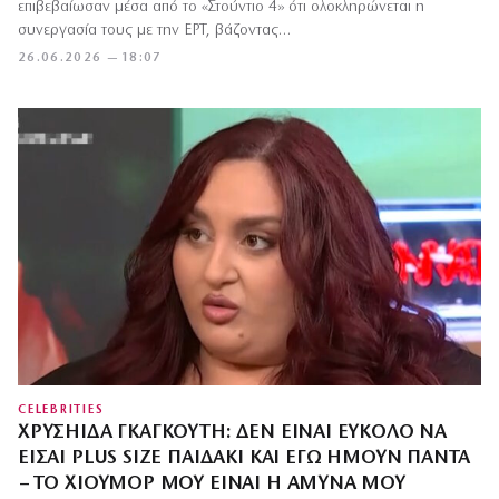
επιβεβαίωσαν μέσα από το «Στούντιο 4» ότι ολοκληρώνεται η
συνεργασία τους με την ΕΡΤ, βάζοντας…
26.06.2026 — 18:07
CELEBRITIES
ΧΡΥΣΗΊΔΑ ΓΚΑΓΚΟΎΤΗ: ΔΕΝ ΕΊΝΑΙ ΕΎΚΟΛΟ ΝΑ
ΕΊΣΑΙ PLUS SIZE ΠΑΙΔΆΚΙ ΚΑΙ ΕΓΏ ΉΜΟΥΝ ΠΆΝΤΑ
– ΤΟ ΧΙΟΎΜΟΡ ΜΟΥ ΕΊΝΑΙ Η ΆΜΥΝΆ ΜΟΥ