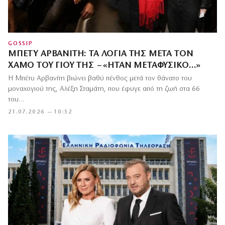
GOSSIP
ΜΠΈΤΥ ΑΡΒΑΝΊΤΗ: ΤΑ ΛΌΓΙΑ ΤΗΣ ΜΕΤΆ ΤΟΝ
ΧΑΜΌ ΤΟΥ ΓΙΟΥ ΤΗΣ – «ΉΤΑΝ ΜΕΤΑΦΥΣΙΚΌ…»
Η Μπέτυ Αρβανίτη βιώνει βαθύ πένθος μετά τον θάνατο του
μοναχογιού της, Αλέξη Σταμάτη, που έφυγε από τη ζωή στα 66
του…
21.07.2026 — 10:52