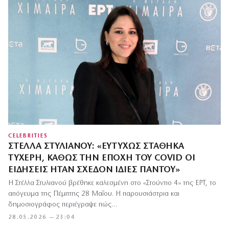
CELEBRITIES
ΣΤΈΛΛΑ ΣΤΥΛΙΑΝΟΎ: «ΕΥΤΥΧΏΣ ΣΤΆΘΗΚΑ
ΤΥΧΕΡΉ, ΚΑΘΏΣ ΤΗΝ ΕΠΟΧΉ ΤΟΥ COVID ΟΙ
ΕΙΔΉΣΕΙΣ ΉΤΑΝ ΣΧΕΔΌΝ ΊΔΙΕΣ ΠΑΝΤΟΎ»
Η Στέλλα Στυλιανού βρέθηκε καλεσμένη στο «Στούντιο 4» της ΕΡΤ, το
απόγευμα της Πέμπτης 28 Μαΐου. Η παρουσιάστρια και
δημοσιογράφος περιέγραψε πώς…
28.05.2026 — 23:04