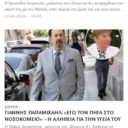
Η Χρυσηίδα Γκαγκούτη, μιλώντας στο «Στούντιο 4», αναφέρθηκε στη
σχέση της με τον Nerom, στην πορεία της ζωής της και στον τρόπο…
23.06.2026 — 18:59
GOSSIP
ΓΙΆΝΝΗΣ ΠΑΠΑΜΙΧΑΉΛ: «ΕΓΏ ΤΟΝ ΠΉΓΑ ΣΤΟ
ΝΟΣΟΚΟΜΕΊΟ» – Η ΑΛΉΘΕΙΑ ΓΙΑ ΤΗΝ ΥΓΕΊΑ ΤΟΥ
Ο Μάκης Δελαπόρτας, μιλώντας στο «Στούντιο 4», διέψευσε τα