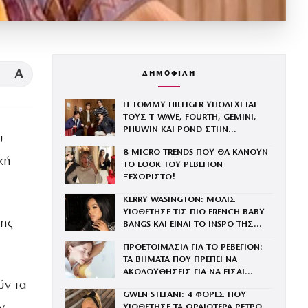
A
ΔΗΜΟΦΙΛΗ
Η TOMMY HILFIGER ΥΠΟΔΕΧΕΤΑΙ
ΤΟΥΣ Τ-WAVE, FOURTH, GEMINI,
PHUWIN ΚΑΙ POND ΣΤΗΝ
υ
ΟΙΚΟΓΕΝΕΙΑ ΤΟΥ BRAND
8 MICRO TRENDS ΠΟΥ ΘΑ ΚΑΝΟΥΝ
κή
ΤΟ LOOK ΤΟΥ ΡΕΒΕΓΙΟΝ
ΞΕΧΩΡΙΣΤΟ!
KERRY WASINGTON: ΜΟΛΙΣ
ΥΙΟΘΕΤΗΣΕ ΤΙΣ ΠΙΟ FRENCH BABY
κης
BANGS ΚΑΙ ΕΙΝΑΙ ΤΟ INSPO ΤΗΣ
ΧΡΟΝΙΑΣ
ΠΡΟΕΤΟΙΜΑΣΙΑ ΓΙΑ ΤΟ ΡΕΒΕΓΙΟΝ:
ΤΑ ΒΗΜΑΤΑ ΠΟΥ ΠΡΕΠΕΙ ΝΑ
ΑΚΟΛΟΥΘΗΣΕΙΣ ΓΙΑ ΝΑ ΕΙΣΑΙ
ύν τα
ΕΝΤΥΠΩΣΙΑΚΗ ΤΗΝ ΠΙΟ ΛΑΜΠΕΡΗ
GWEN STEFANI: 4 ΦΟΡΕΣ ΠΟΥ
ΒΡΑΔΙΑ ΤΟΥ ΧΡΟΝΟΥ
ΥΙΟΘΕΤΗΣΕ ΤΑ ΩΡΑΙΟΤΕΡΑ ΡΕΤΡΟ