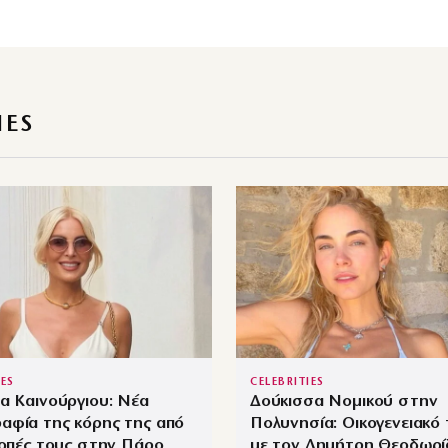
IES
IES
CELEBRITIES
α Καινούργιου: Νέα
Δούκισσα Νομικού στην
αφία της κόρης της από
Πολυνησία: Οικογενειακό 
κοπές τους στην Πάρο
με τον Δημήτρη Θεοδωρί