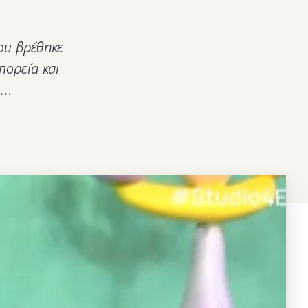
ου βρέθηκε
πορεία και
υ…