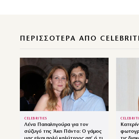
ΠΕΡΙΣΣΌΤΕΡΑ ΑΠΌ CELEBRIT
CELEBRITIES
CELEBRIT
Λένα Παπαληγούρα για τον
Κατερίν
σύζυγό της Άκη Πάντο: Ο γάμος
φωτογρ
μας είναι πολύ καλύτερος απ’ ό,τι
τις δια