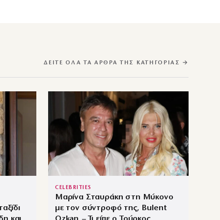
ΔΕΊΤΕ ΌΛΑ ΤΑ ΆΡΘΡΑ ΤΗΣ ΚΑΤΗΓΟΡΊΑΣ →
CELEBRITIES
Μαρίνα Σταυράκη στη Μύκονο
ταξίδι
με τον σύντροφό της, Bulent
δη και
Ozkan – Τι είπε ο Τούρκος