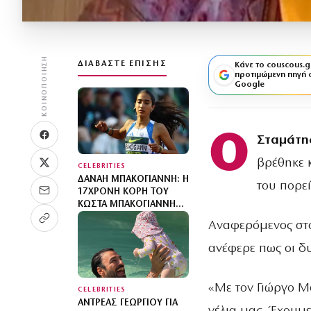
ΚΟΙΝΟΠΟΊΗΣΗ
ΔΙΑΒΆΣΤΕ ΕΠΊΣΗΣ
Κάνε το couscous.g
προτιμώμενη πηγή 
Google
Ο
Σταμάτη
βρέθηκε 
CELEBRITIES
ΔΑΝΆΗ ΜΠΑΚΟΓΙΆΝΝΗ: Η
του πορεί
17ΧΡΟΝΗ ΚΌΡΗ ΤΟΥ
ΚΏΣΤΑ ΜΠΑΚΟΓΙΆΝΝΗ
ΈΚΑΝΕ ΠΑΝΕΛΛΉΝΙΟ
Αναφερόμενος στο
ΡΕΚΌΡ
ανέφερε πως οι δυ
«Με τον Γιώργο Μ
CELEBRITIES
ΑΝΤΡΈΑΣ ΓΕΩΡΓΊΟΥ ΓΙΑ