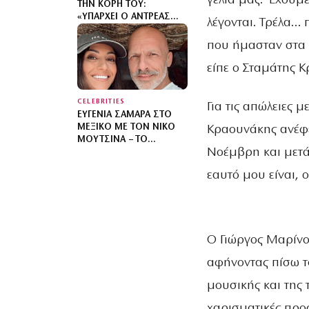
γέλια μας. Έχουμε
ΤΗΝ ΚΌΡΗ ΤΟΥ:
«ΥΠΆΡΧΕΙ Ο ΑΝΤΡΈΑΣ
λέγονται. Τρέλα… 
ΠΡΙΝ ΑΠΌ ΤΟ ΜΩΡΌ ΚΑΙ
Ο ΑΝΤΡΈΑΣ ΜΕΤΆ ΑΠΌ
που ήμασταν στα 
ΑΥΤΌ – ΈΘΕΣΑ ΆΛΛΕΣ
είπε ο Σταμάτης 
ΠΡΟΤΕΡΑΙΌΤΗΤΕΣ»
CELEBRITIES
Για τις απώλειες μ
ΕΥΓΕΝΊΑ ΣΑΜΑΡΆ ΣΤΟ
ΜΕΞΙΚΌ ΜΕ ΤΟΝ ΝΊΚΟ
Κραουνάκης ανέφε
ΜΟΥΤΣΙΝΆ – ΤΟ
Νοέμβρη και μετά,
ΚΑΛΟΚΑΙΡΙΝΌ ΤΑΞΊΔΙ
ΤΟΥΣ
εαυτό μου είναι, 
Ο Γιώργος Μαρίνος
αφήνοντας πίσω τ
μουσικής και της 
χαρισματικές προσ