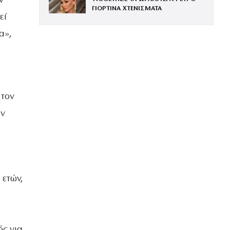
ν
ΓΙΟΡΤΙΝΑ ΧΤΕΝΙΣΜΑΤΑ
εί
α»,
 τον
ον
 ετών,
ός για