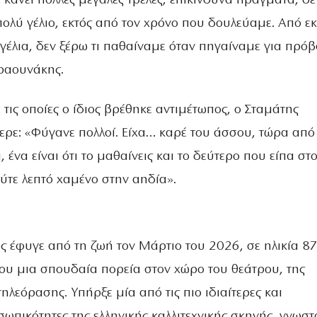
 κάνει πολλές μεγάλες τρέλες, επικίνδυνα πράγματα, δε
πολύ γέλιο, εκτός από τον χρόνο που δουλεύαμε. Από εκ
γέλια, δεν ξέρω τι παθαίναμε όταν πηγαίναμε για πρόβ
Κραουνάκης.
ε τις οποίες ο ίδιος βρέθηκε αντιμέτωπος, ο Σταμάτης
ρε: «Φύγανε πολλοί. Είχα… καρέ του άσσου, τώρα από
 ένα είναι ότι το μαθαίνεις και το δεύτερο που είπα στ
ούτε λεπτό χαμένο στην αηδία».
 έφυγε από τη ζωή τον Μάρτιο του 2026, σε ηλικία 87
ου μια σπουδαία πορεία στον χώρο του θεάτρου, της
τηλεόρασης. Υπήρξε μία από τις πιο ιδιαίτερες και
ωπικότητες της ελληνικής καλλιτεχνικής σκηνής, γνωστ