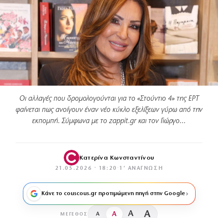
Οι αλλαγές που δρομολογούνται για το «Στούντιο 4» της ΕΡΤ
φαίνεται πως ανοίγουν έναν νέο κύκλο εξελίξεων γύρω από την
εκπομπή. Σύμφωνα με το zappit.gr και τον Γιώργο…
Κατερίνα Κωνσταντίνου
21.05.2026 · 18:20
·
1′ ΑΝΆΓΝΩΣΗ
Κάνε το couscous.gr προτιμώμενη πηγή στην Google
A
A
A
A
ΜΈΓΕΘΟΣ