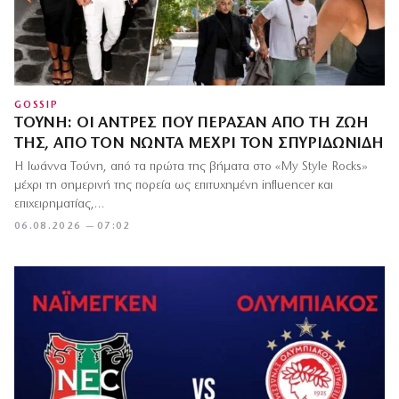
GOSSIP
ΤΟΎΝΗ: ΟΙ ΆΝΤΡΕΣ ΠΟΥ ΠΈΡΑΣΑΝ ΑΠΌ ΤΗ ΖΩΉ
ΤΗΣ, ΑΠΌ ΤΟΝ ΝΏΝΤΑ ΜΈΧΡΙ ΤΟΝ ΣΠΥΡΙΔΩΝΊΔΗ
Η Ιωάννα Τούνη, από τα πρώτα της βήματα στο «My Style Rocks»
μέχρι τη σημερινή της πορεία ως επιτυχημένη influencer και
επιχειρηματίας,…
06.08.2026 — 07:02