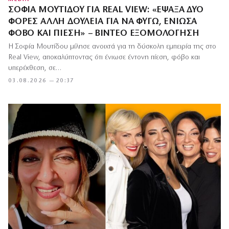
ΣΟΦΊΑ ΜΟΥΤΊΔΟΥ ΓΙΑ REAL VIEW: «ΈΨΑΞΑ ΔΎΟ
ΦΟΡΈΣ ΆΛΛΗ ΔΟΥΛΕΙΆ ΓΙΑ ΝΑ ΦΎΓΩ, ΈΝΙΩΣΑ
ΦΌΒΟ ΚΑΙ ΠΊΕΣΗ» – ΒΊΝΤΕΟ ΕΞΟΜΟΛΌΓΗΣΗ
Η Σοφία Μουτίδου μίλησε ανοιχτά για τη δύσκολη εμπειρία της στο
Real View, αποκαλύπτοντας ότι ένιωσε έντονη πίεση, φόβο και
υπερέκθεση, σε…
03.08.2026 — 20:37