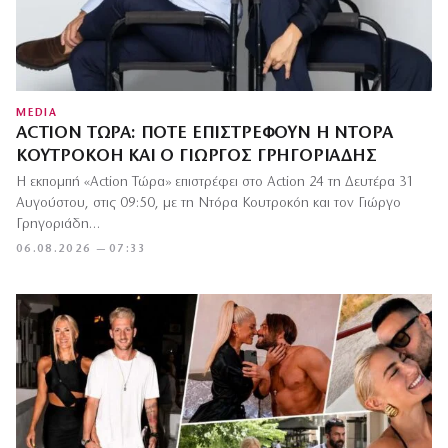
MEDIA
ACTION ΤΏΡΑ: ΠΌΤΕ ΕΠΙΣΤΡΈΦΟΥΝ Η ΝΤΌΡΑ
ΚΟΥΤΡΟΚΌΗ ΚΑΙ Ο ΓΙΏΡΓΟΣ ΓΡΗΓΟΡΙΆΔΗΣ
Η εκπομπή «Action Τώρα» επιστρέφει στο Action 24 τη Δευτέρα 31
Αυγούστου, στις 09:50, με τη Ντόρα Κουτροκόη και τον Γιώργο
Γρηγοριάδη…
06.08.2026 — 07:33