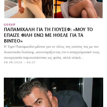
GOSSIP
ΠΑΠΑΜΙΧΆΛΗ ΓΙΑ ΤΗ ΓΙΟΎΣΕΦ: «ΜΟΥ ΤΟ
ΈΠΑΙΖΕ ΦΊΛΗ ΕΝΏ ΜΕ ΉΘΕΛΕ ΓΙΑ ΤΑ
ΒΊΝΤΕΟ»
Η Έφη Παπαμιχάλη μίλησε για το τέλος της σχέσης της με την
Αναστασία Γιούσεφ, υποστηρίζοντας ότι η επαγγελματική τους
συνεργασία παρουσιάστηκε ως φιλία, αλλά τελικά
08.08.2026 — 06:37
περιορίστηκε…