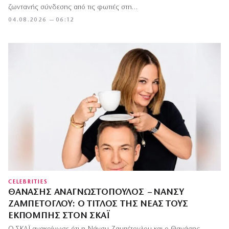
ζωντανής σύνδεσης από τις φωτιές στη…
04.08.2026 — 06:12
CELEBRITIES
ΘΑΝΆΣΗΣ ΑΝΑΓΝΩΣΤΌΠΟΥΛΟΣ – ΝΆΝΣΥ
ΖΑΜΠΈΤΟΓΛΟΥ: Ο ΤΊΤΛΟΣ ΤΗΣ ΝΈΑΣ ΤΟΥΣ
ΕΚΠΟΜΠΉΣ ΣΤΟΝ ΣΚΑΪ