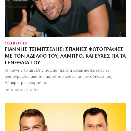
CELEBRITIES
ΓΙΆΝΝΗΣ ΤΣΙΜΙΤΣΈΛΗΣ: ΣΠΆΝΙΕΣ ΦΩΤΟΓΡΑΦΊΕΣ
ΜΕ ΤΟΝ ΑΔΕΛΦΌ ΤΟΥ, ΛΆΜΠΡΟ, ΚΑΙ ΕΥΧΈΣ ΓΙΑ ΤΑ
ΓΕΝΈΘΛΙΆ ΤΟΥ
Ο Γιάννης Τσιμιτσέλης μοιράστηκε στα social media σπάνιες
φωτογραφίες από τα παιδικά του χρόνια με τον αδελφό του,
Λάμπρο, με αφορμή τα…
ΠΡΙΝ ΑΠΌ 17 ΏΡΕΣ