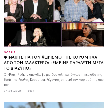
GOSSIP
ΨΙΝΆΚΗΣ ΓΙΑ ΤΟΝ ΧΩΡΙΣΜΌ ΤΗΣ ΚΟΡΟΜΗΛΆ
ΑΠΌ ΤΟΝ ΓΑΛΑΚΤΕΡΌ: «ΈΜΕΙΝΕ ΠΑΡΆΛΥΤΗ ΜΕΤΆ
ΤΟ ΔΙΑΖΎΓΙΟ»
Ο Ηλίας Ψινάκης αποκάλυψε μια δύσκολη και άγνωστη περίοδο της
ζωής της Ρούλας Κορομηλά, λέγοντας ότι μετά τον χωρισμό της από
τον…
04.08.2026 — 19:37