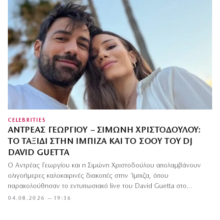
CELEBRITIES
ΑΝΤΡΈΑΣ ΓΕΩΡΓΊΟΥ – ΣΙΜΏΝΗ ΧΡΙΣΤΟΔΟΎΛΟΥ:
ΤΟ ΤΑΞΊΔΙ ΣΤΗΝ ΊΜΠΙΖΑ ΚΑΙ ΤΟ ΣΌΟΥ ΤΟΥ DJ
DAVID GUETTA
Ο Αντρέας Γεωργίου και η Σιμώνη Χριστοδούλου απολαμβάνουν
ολιγοήμερες καλοκαιρινές διακοπές στην Ίμπιζα, όπου
παρακολούθησαν το εντυπωσιακό live του David Guetta στο…
04.08.2026 — 19:36