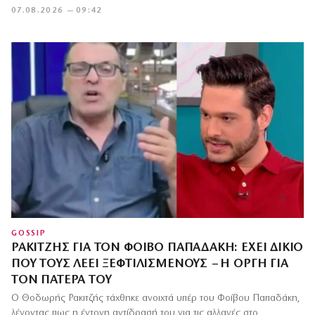
07.08.2026 — 09:42
GOSSIP
ΡΑΚΙΤΖΉΣ ΓΙΑ ΤΟΝ ΦΟΊΒΟ ΠΑΠΑΔΆΚΗ: ΈΧΕΙ ΔΊΚΙΟ
ΠΟΥ ΤΟΥΣ ΛΈΕΙ ΞΕΦΤΙΛΙΣΜΈΝΟΥΣ – Η ΟΡΓΉ ΓΙΑ
ΤΟΝ ΠΑΤΈΡΑ ΤΟΥ
Ο Θοδωρής Ρακιτζής τάχθηκε ανοιχτά υπέρ του Φοίβου Παπαδάκη,
λέγοντας πως η έντονη αντίδρασή του για τις αλλαγές στο