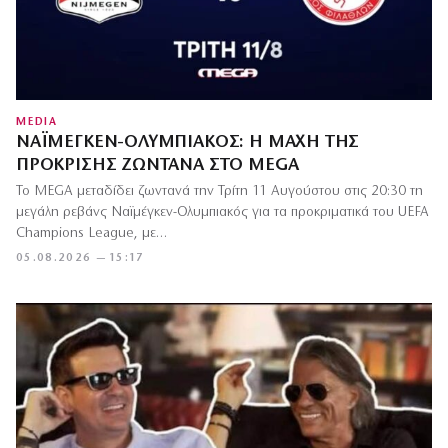
MEDIA
ΝΑΪΜΈΓΚΕΝ-ΟΛΥΜΠΙΑΚΌΣ: Η ΜΆΧΗ ΤΗΣ
ΠΡΌΚΡΙΣΗΣ ΖΩΝΤΑΝΆ ΣΤΟ MEGA
Το MEGA μεταδίδει ζωντανά την Τρίτη 11 Αυγούστου στις 20:30 τη
μεγάλη ρεβάνς Ναϊμέγκεν-Ολυμπιακός για τα προκριματικά του UEFA
Champions League, με…
05.08.2026 — 15:17