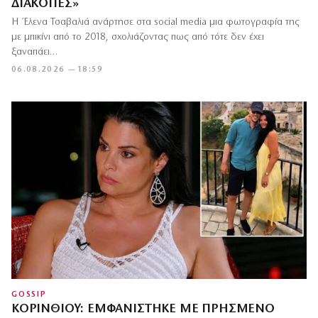
ΔΙΑΚΟΠΈΣ»
Η Έλενα Τσαβαλιά ανάρτησε στα social media μια φωτογραφία της
με μπικίνι από το 2018, σχολιάζοντας πως από τότε δεν έχει
ξαναπάει…
06.08.2026 — 18:59
GOSSIP
ΚΟΡΙΝΘΊΟΥ: ΕΜΦΑΝΊΣΤΗΚΕ ΜΕ ΠΡΗΣΜΈΝΟ