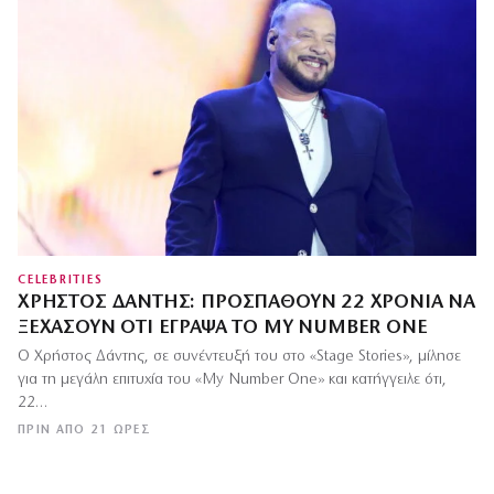
CELEBRITIES
ΧΡΉΣΤΟΣ ΔΆΝΤΗΣ: ΠΡΟΣΠΑΘΟΎΝ 22 ΧΡΌΝΙΑ ΝΑ
ΞΕΧΆΣΟΥΝ ΌΤΙ ΈΓΡΑΨΑ ΤΟ MY NUMBER ONE
Ο Χρήστος Δάντης, σε συνέντευξή του στο «Stage Stories», μίλησε
για τη μεγάλη επιτυχία του «My Number One» και κατήγγειλε ότι,
22…
ΠΡΙΝ ΑΠΌ 21 ΏΡΕΣ