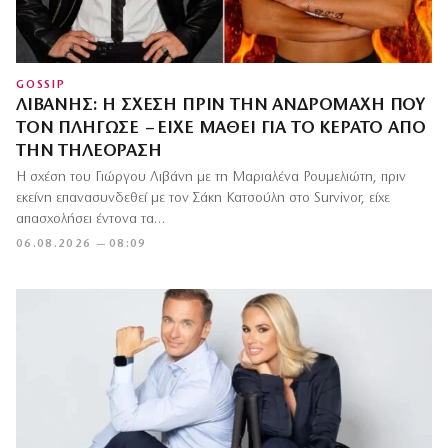
GOSSIP
ΛΙΒΆΝΗΣ: Η ΣΧΈΣΗ ΠΡΙΝ ΤΗΝ ΑΝΔΡΟΜΆΧΗ ΠΟΥ
ΤΟΝ ΠΛΉΓΩΣΕ – ΕΊΧΕ ΜΆΘΕΙ ΓΙΑ ΤΟ ΚΈΡΑΤΟ ΑΠΌ
ΤΗΝ ΤΗΛΕΌΡΑΣΗ
Η σχέση του Γιώργου Λιβάνη με τη Μαριαλένα Ρουμελιώτη, πριν
εκείνη επανασυνδεθεί με τον Σάκη Κατσούλη στο Survivor, είχε
απασχολήσει έντονα τα…
06.08.2026 — 08:09