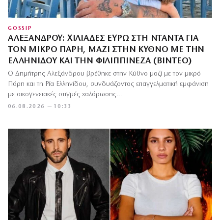
GOSSIP
ΑΛΕΞΆΝΔΡΟΥ: ΧΙΛΙΆΔΕΣ ΕΥΡΏ ΣΤΗ ΝΤΑΝΤΆ ΓΙΑ
ΤΟΝ ΜΙΚΡΌ ΠΆΡΗ, ΜΑΖΊ ΣΤΗΝ ΚΎΘΝΟ ΜΕ ΤΗΝ
ΕΛΛΗΝΊΔΟΥ ΚΑΙ ΤΗΝ ΦΙΛΙΠΠΙΝΈΖΑ (ΒΊΝΤΕΟ)
Ο Δημήτρης Αλεξάνδρου βρέθηκε στην Κύθνο μαζί με τον μικρό
Πάρη και τη Ρία Ελληνίδου, συνδυάζοντας επαγγελματική εμφάνιση
με οικογενειακές στιγμές χαλάρωσης…
06.08.2026 — 10:33