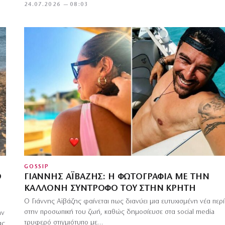
24.07.2026 — 08:03
GOSSIP
Ο
ΓΙΆΝΝΗΣ ΑΪΒΆΖΗΣ: Η ΦΩΤΟΓΡΑΦΊΑ ΜΕ ΤΗΝ
ΚΑΛΛΟΝΉ ΣΎΝΤΡΟΦΌ ΤΟΥ ΣΤΗΝ ΚΡΉΤΗ
Ο Γιάννης Αϊβάζης φαίνεται πως διανύει μια ευτυχισμένη νέα περ
στην προσωπική του ζωή, καθώς δημοσίευσε στα social media
ην
τρυφερό στιγμιότυπο με…
ας