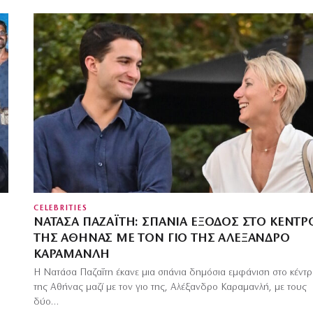
CELEBRITIES
ΝΑΤΆΣΑ ΠΑΖΑΪ́ΤΗ: ΣΠΆΝΙΑ ΈΞΟΔΟΣ ΣΤΟ ΚΈΝΤΡ
Ν
ΤΗΣ ΑΘΉΝΑΣ ΜΕ ΤΟΝ ΓΙΟ ΤΗΣ ΑΛΈΞΑΝΔΡΟ
ΚΑΡΑΜΑΝΛΉ
Η Νατάσα Παζαΐτη έκανε μια σπάνια δημόσια εμφάνιση στο κέντ
της Αθήνας μαζί με τον γιο της, Αλέξανδρο Καραμανλή, με τους
δύο…