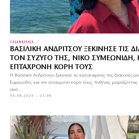
CELEBRITIES
ΒΑΣΙΛΙΚΉ ΑΝΔΡΊΤΣΟΥ ΞΕΚΊΝΗΣΕ ΤΙΣ Δ
ΤΟΝ ΣΎΖΥΓΌ ΤΗΣ, ΝΊΚΟ ΣΥΜΕΩΝΊΔΗ, 
ΕΠΤΆΧΡΟΝΗ ΚΌΡΗ ΤΟΥΣ
Η Βασιλική Ανδρίτσου ξεκίνησε τις καλοκαιρινές της διακοπές μα
Συμεωνίδη, και την επτάχρονη κόρη τους, Ανθένια, μοιράζοντας
από…
06.08.2026 — 23:00