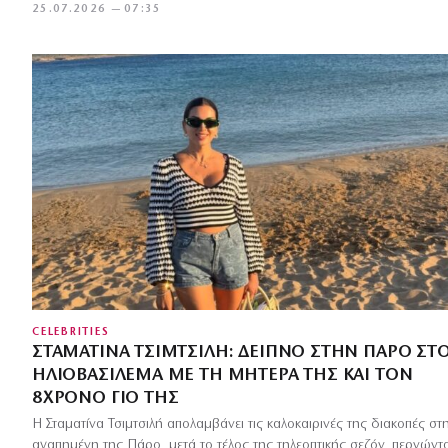
25.07.2026 — 07:35
CELEBRITIES
ΣΤΑΜΑΤΊΝΑ ΤΣΙΜΤΣΙΛΉ: ΔΕΊΠΝΟ ΣΤΗΝ ΠΆΡΟ ΣΤ
ΗΛΙΟΒΑΣΊΛΕΜΑ ΜΕ ΤΗ ΜΗΤΈΡΑ ΤΗΣ ΚΑΙ ΤΟΝ
8ΧΡΟΝΟ ΓΙΟ ΤΗΣ
Η Σταματίνα Τσιμτσιλή απολαμβάνει τις καλοκαιρινές της διακοπές στ
αγαπημένη της Πάρο, μετά το τέλος της τηλεοπτικής σεζόν, περνώντ