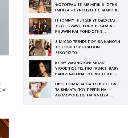
ΦΩΤΟΓΡΑΦΙΕΣ ΜΕ ΜΠΙΚΙΝΙ ΣΤΗΝ
ΙΜΠΙΖΑ – ΣΥΝΕΧΙΖΕΙ ΤΙΣ ΔΙΑΚΟΠΕΣ
ΤΗΣ ΜΕ ΤΟΝ ΣΥΖΥΓΟ ΤΗΣ, ΑΝΤΡΕΑ
Η TOMMY HILFIGER ΥΠΟΔΕΧΕΤΑΙ
ΓΕΩΡΓΙΟΥ
ΤΟΥΣ Τ-WAVE, FOURTH, GEMINI,
PHUWIN ΚΑΙ POND ΣΤΗΝ
ΟΙΚΟΓΕΝΕΙΑ ΤΟΥ BRAND
8 MICRO TRENDS ΠΟΥ ΘΑ ΚΑΝΟΥΝ
ΤΟ LOOK ΤΟΥ ΡΕΒΕΓΙΟΝ
ΞΕΧΩΡΙΣΤΟ!
KERRY WASINGTON: ΜΟΛΙΣ
ΥΙΟΘΕΤΗΣΕ ΤΙΣ ΠΙΟ FRENCH BABY
BANGS ΚΑΙ ΕΙΝΑΙ ΤΟ INSPO ΤΗΣ
Σ
ΧΡΟΝΙΑΣ
l
ΠΡΟΕΤΟΙΜΑΣΙΑ ΓΙΑ ΤΟ ΡΕΒΕΓΙΟΝ:
ΤΑ ΒΗΜΑΤΑ ΠΟΥ ΠΡΕΠΕΙ ΝΑ
 ζωή
ΑΚΟΛΟΥΘΗΣΕΙΣ ΓΙΑ ΝΑ ΕΙΣΑΙ
ΕΝΤΥΠΩΣΙΑΚΗ ΤΗΝ ΠΙΟ ΛΑΜΠΕΡΗ
ΒΡΑΔΙΑ ΤΟΥ ΧΡΟΝΟΥ