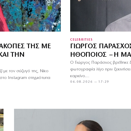
CELEBRITIES
ΙΑΚΟΠΈΣ ΤΗΣ ΜΕ
ΓΙΏΡΓΟΣ ΠΑΡΆΣΧΟ
ΚΑΙ ΤΗΝ
ΗΘΟΠΟΙΌΣ – Η ΜΆ
Ο Γιώργος Παράσχος βρέθηκε ξ
φωτογραφία λίγο πριν ξεκινήσει 
ζί με τον σύζυγό της, Νίκο
καρκίνο.…
 στο Instagram στιγμιότυπα
06.08.2026 — 17:29