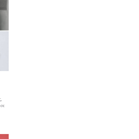
ς,
 σε