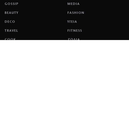
GOSSIP
MEDIA
BEAUTY
FASHION
DECO
ΥΓΕΙΑ
TRAVEL
FITNESS
COOK
ΖΩΔΙΑ
ΕΤΑΙΡΕΙΑ
ΤΑΥΤΟΤΗΤΑ
ΠΟΛΙΤΙΚΉ COOKIES
ΌΡΟΙ ΧΡΉΣΗΣ
ΕΠΙΚΟΙΝΩΝΙΑ
ΔΙΑΦΗΜΙΣΗ
ΕΠΙΚΟΙΝΩΝΙΑ
NETWORK