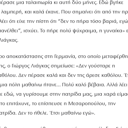
πέρασε μια ταλαιπωρία κι αυτή δύο μήνες. Εδώ βγήκε
 λαμπερή, και καλά έκανε. Που σημαίνει ότι από την π
έει ότι είχε την πίστη ότι “δεν το πήρα τόσο βαριά, εγώ
πανέλθει”, ισχύει. Το πήρε πολύ ψύχραιμα, η γυναίκα» 
Λιάγκας.
ντρο αποκατάστασης στη Γερμανία, στο οποίο μεταφέρθη
ς, ο Γιώργος Λιάγκας σημείωσε: «Δεν γούσταρε η
όλου. Δεν πέρασε καλά και δεν της άρεσε καθόλου. Έ
μια πόλη μαθαίνω ήτανε… Πολύ καλό βέβαια. Αλλά λέει
με εδώ, να γυρίσουμε στην πατρίδα μας, μια χαρά είμα
 το επιτάχυνε, το επίσπευσε η Μεσαροπούλου, την
τρίδα. Δεν το ήθελε. Έτσι μαθαίνω εγώ».