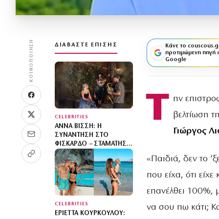
ΚΟΙΝΟΠΟΊΗΣΗ
ΔΙΑΒΆΣΤΕ ΕΠΊΣΗΣ
Κάνε το couscous.g
προτιμώμενη πηγή 
Google
Τ
ην επιστρο
βελτίωση τ
CELEBRITIES
ΆΝΝΑ ΒΊΣΣΗ: Η
Γιώργος Λ
ΣΥΝΆΝΤΗΣΗ ΣΤΟ
ΦΙΣΚΆΡΔΟ – ΣΤΑΜΆΤΗΣΕ
ΓΙΑ ΝΑ ΑΚΟΎΣΕΙ ΜΠΆΝΤΑ
«Παιδιά, δεν το ‘
ΠΟΥ ΈΠΑΙΖΕ ΤΣΙΤΣΆΝΗ
που είχα, ότι είχ
επανέλθει 100%, μ
CELEBRITIES
να σου πω κάτι; Κ
ΕΡΙΈΤΤΑ ΚΟΎΡΚΟΥΛΟΥ: