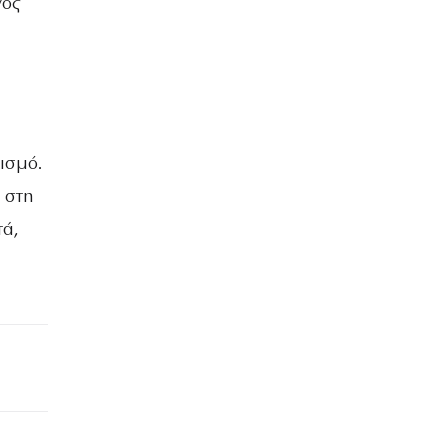
γος
ισμό.
 στη
τά,