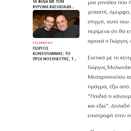
μια γυναίκα που 
ΤΑ ΦΙΛΙΆ ΜΕ ΤΟΝ
ΒΎΡΩΝΑ ΒΑΣΙΛΕΙΆΔΗ
γελαστή, όμορφη,
ΣΤΙΣ ΔΙΑΚΟΠΈΣ ΤΟΥΣ ΚΑΙ
ΤΑ ΓΕΝΈΘΛΙΑ ΤΗΣ «ΚΑΜΊΑ
στιγμή, αυτό που λ
ΣΤΙΓΜΉ ΕΥΤΥΧΊΑΣ
ΔΕΔΟΜΈΝΗ»
περίμενα ότι θα ε
αρχικά ο Γιώργος 
CELEBRITIES
ΓΙΏΡΓΟΣ
ΚΟΝΤΟΓΙΆΝΝΗΣ: ΤΟ
Σχετικά με το κέ
ΠΡΩΊ ΝΟΣΗΛΕΥΤΉΣ, ΤΟ
ΒΡΆΔΥ ΗΘΟΠΟΙΌΣ ΣΤΟ
Γιώργος Μυλωνάκη
ΠΛΕΥΡΌ ΤΟΥ ΜΆΡΚΟΥ
ΣΕΦΕΡΛΉ
Μεσαροπούλου καθ
πράγμα, έξω από 
“Παιδιά τι κάνου
και εδώ”. Δηλαδή
επιστροφή στην πα