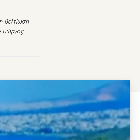
η βελτίωση
 Γιώργος