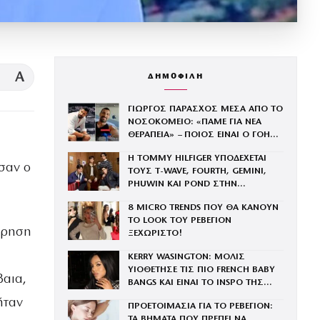
A
ΔΗΜΟΦΙΛΗ
ΓΙΩΡΓΟΣ ΠΑΡΑΣΧΟΣ ΜΕΣΑ ΑΠΟ ΤΟ
ΝΟΣΟΚΟΜΕΙΟ: «ΠΑΜΕ ΓΙΑ ΝΕΑ
ΘΕΡΑΠΕΙΑ» – ΠΟΙΟΣ ΕΙΝΑΙ Ο ΓΟΗΣ
ΤΗΣ ΜΕΝΕΓΑΚΗ ΠΟΥ ΔΙΝΕΙ ΜΑΧΗ
Η TOMMY HILFIGER ΥΠΟΔΕΧΕΤΑΙ
ΜΕ ΤΟΝ ΚΑΡΚΙΝΟ
σαν ο
ΤΟΥΣ Τ-WAVE, FOURTH, GEMINI,
PHUWIN ΚΑΙ POND ΣΤΗΝ
ΟΙΚΟΓΕΝΕΙΑ ΤΟΥ BRAND
8 MICRO TRENDS ΠΟΥ ΘΑ ΚΑΝΟΥΝ
ΤΟ LOOK ΤΟΥ ΡΕΒΕΓΙΟΝ
φόρηση
ΞΕΧΩΡΙΣΤΟ!
KERRY WASINGTON: ΜΟΛΙΣ
ΥΙΟΘΕΤΗΣΕ ΤΙΣ ΠΙΟ FRENCH BABY
βαια,
BANGS ΚΑΙ ΕΙΝΑΙ ΤΟ INSPO ΤΗΣ
ΧΡΟΝΙΑΣ
ήταν
ΠΡΟΕΤΟΙΜΑΣΙΑ ΓΙΑ ΤΟ ΡΕΒΕΓΙΟΝ:
ΤΑ ΒΗΜΑΤΑ ΠΟΥ ΠΡΕΠΕΙ ΝΑ