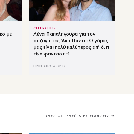
CELEBRITIES
κό με
Λένα Παπαληγούρα για τον
σύζυγό της Άκη Πάντο: Ο γάμος
μας είναι πολύ καλύτερος απ’ ό,τι
είχα φανταστεί
ΠΡΙΝ ΑΠΌ 4 ΏΡΕΣ
ΌΛΕΣ ΟΙ ΤΕΛΕΥΤΑΊΕΣ ΕΙΔΉΣΕΙΣ →