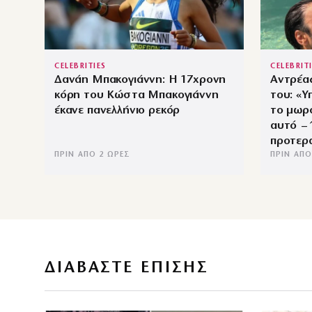
CELEBRITIES
CELEBRIT
Δανάη Μπακογιάννη: Η 17χρονη
Αντρέας
κόρη του Κώστα Μπακογιάννη
του: «Υ
έκανε πανελλήνιο ρεκόρ
το μωρό
αυτό – 
προτερ
ΠΡΙΝ ΑΠΌ 2 ΏΡΕΣ
ΠΡΙΝ ΑΠΌ
ΔΙΑΒΑΣΤΕ ΕΠΙΣΗΣ