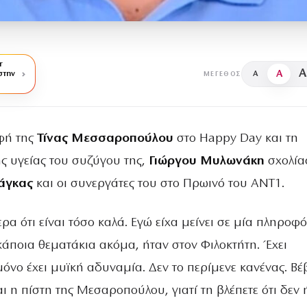
r
A
A
στην
A
ΜΈΓΕΘΟΣ
φή της
Τίνας Μεσσαροπούλου
στο Happy Day και τη
ης υγείας του συζύγου της,
Γιώργου Μυλωνάκη
σχολία
ιάγκας
και οι συνεργάτες του στο Πρωινό του ΑΝΤ1.
ξερα ότι είναι τόσο καλά. Εγώ είχα μείνει σε μία πληρο
ε κάποια θεματάκια ακόμα, ήταν στον Φιλοκτήτη. Έχει
όνο έχει μυϊκή αδυναμία. Δεν το περίμενε κανένας. Βέ
αι η πίστη της Μεσαροπούλου, γιατί τη βλέπετε ότι δεν 