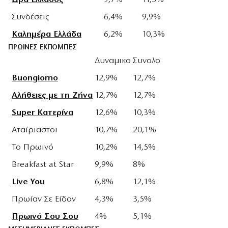
Συνδέσεις
6,4%
9,9%
Καλημέρα Ελλάδα
6,2%
10,3%
ΠΡΩΙΝΕΣ ΕΚΠΟΜΠΕΣ
Δυναμικο
Συνολο
Buongiorno
12,9%
12,7%
Αλήθειες με τη Ζήνα
12,7%
12,7%
Super Κατερίνα
12,6%
10,3%
Αταίριαστοι
10,7%
20,1%
Το Πρωινό
10,2%
14,5%
Breakfast at Star
9,9%
8%
Live You
6,8%
12,1%
Πρωίαν Σε Είδον
4,3%
3,5%
Πρωινό Σου Σου
4%
5,1%