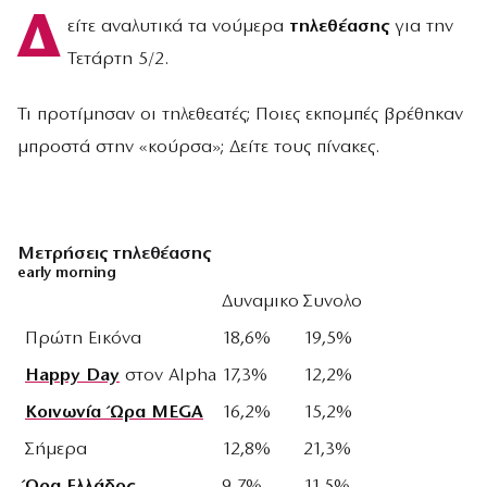
Δ
είτε αναλυτικά τα νούμερα
τηλεθέασης
για την
Τετάρτη 5/2.
Τι προτίμησαν οι τηλεθεατές; Ποιες εκπομπές βρέθηκαν
μπροστά στην «κούρσα»; Δείτε τους πίνακες.
Μετρήσεις τηλεθέασης
early morning
Δυναμικο
Συνολο
Πρώτη Εικόνα
18,6%
19,5%
Happy Day
στον Alpha
17,3%
12,2%
Κοινωνία Ώρα MEGA
16,2%
15,2%
Σήμερα
12,8%
21,3%
Ώρα Ελλάδος
9,7%
11,5%