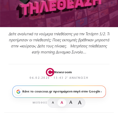
Δείτε αναλυτικά τα νούμερα τηλεθέασης για την Τετάρτη 5/2. Τι
προτίμησαν οι τηλεθεατές; Ποιες εκπομπές βρέθηκαν μπροστά
στην «κούρσα»; Δείτε τους πίνακες. Μετρήσεις τηλεθέασης
early morning Δυναμικο Συνολο…
Newsroom
06.02.2025 · 13:43
·
2′ ΑΝΆΓΝΩΣΗ
Κάνε το couscous.gr προτιμώμενη πηγή στην Google
A
A
A
A
ΜΈΓΕΘΟΣ