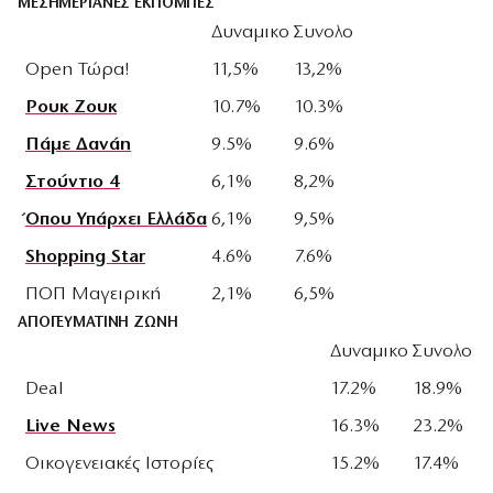
ΜΕΣΗΜΕΡΙΑΝΕΣ ΕΚΠΟΜΠΕΣ
Δυναμικο
Συνολο
Open Τώρα!
11,5%
13,2%
Ρουκ Ζουκ
10.7%
10.3%
Πάμε Δανάη
9.5%
9.6%
Στούντιο 4
6,1%
8,2%
Όπου Υπάρχει Ελλάδα
6,1%
9,5%
Shopping Star
4.6%
7.6%
ΠΟΠ Μαγειρική
2,1%
6,5%
ΑΠΟΓΕΥΜΑΤΙΝΗ ΖΩΝΗ
Δυναμικο
Συνολο
Deal
17.2%
18.9%
Live News
16.3%
23.2%
Οικογενειακές Ιστορίες
15.2%
17.4%