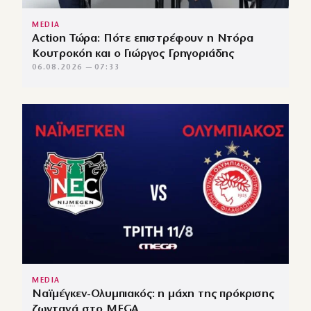
MEDIA
Action Τώρα: Πότε επιστρέφουν η Ντόρα
Κουτροκόη και ο Γιώργος Γρηγοριάδης
06.08.2026 — 07:33
MEDIA
Ναϊμέγκεν-Ολυμπιακός: η μάχη της πρόκρισης
ζωντανά στο MEGA