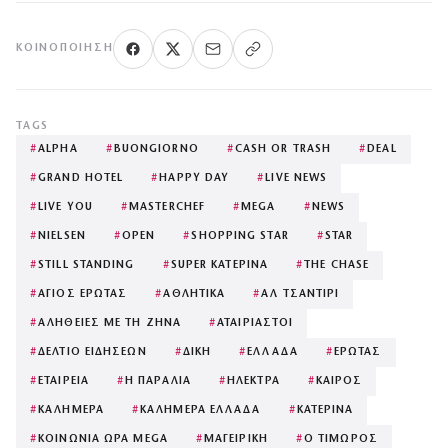
ΚΟΙΝΟΠΟΊΗΣΗ
TAGS
#
ALPHA
#
BUONGIORNO
#
CASH OR TRASH
#
DEAL
#
GRAND HOTEL
#
HAPPY DAY
#
LIVE NEWS
#
LIVE YOU
#
MASTERCHEF
#
MEGA
#
NEWS
#
NIELSEN
#
OPEN
#
SHOPPING STAR
#
STAR
#
STILL STANDING
#
SUPER ΚΑΤΕΡΙΝΑ
#
THE CHASE
#
ΑΓΙΟΣ ΕΡΩΤΑΣ
#
ΑΘΛΗΤΙΚΑ
#
ΑΛ ΤΣΑΝΤΙΡΙ
#
ΑΛΗΘΕΙΕΣ ΜΕ ΤΗ ΖΗΝΑ
#
ΑΤΑΙΡΙΑΣΤΟΙ
#
ΔΕΛΤΙΟ ΕΙΔΗΣΕΩΝ
#
ΔΙΚΗ
#
ΕΛΛΑΔΑ
#
ΕΡΩΤΑΣ
#
ΕΤΑΙΡΕΙΑ
#
Η ΠΑΡΑΛΙΑ
#
ΗΛΕΚΤΡΑ
#
ΚΑΙΡΟΣ
#
ΚΑΛΗΜΕΡΑ
#
ΚΑΛΗΜΕΡΑ ΕΛΛΑΔΑ
#
ΚΑΤΕΡΙΝΑ
#
ΚΟΙΝΩΝΙΑ ΩΡΑ MEGA
#
ΜΑΓΕΙΡΙΚΗ
#
Ο ΤΙΜΩΡΟΣ