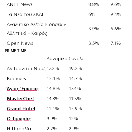
ANT1 News
8.8%
9.6%
Τα Νέα του ΣΚΑΪ
6%
9.4%
Αναλυτικό Δελτίο Ειδήσεων –
3.9%
6.6%
Αθλητικά – Καιρός
Open News
3.5%
7.1%
PRIME TIME
Δυναμικο
Συνολο
Αλ Τσαντίρι Νουζ
17.2%
19.2%
Boomers
15.1%
14.7%
Άγιος Έρωτας
14.8%
17.4%
MasterChef
13.8%
11.3%
Grand Hotel
11.4%
15.9%
Ο Τιμωρός
9.9%
12%
Η Παραλία
2.7%
2.9%