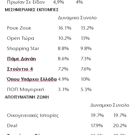
Πρωίαν Σε Είδον
4,9%
4%
ΜΕΣΗΜΕΡΙΑΝΕΣ ΕΚΠΟΜΠΕΣ
Δυναμικο
Συνολο
Ρουκ Ζουκ
16.1%
13.2%
Open Τώρα
10.2%
13%
Shopping Star
8.8%
9.8%
Πάμε Δανάη
8.6%
7.3%
Στούντιο 4
7.2%
7.6%
Όπου Υπάρχει Ελλάδα
4.9%
10%
ΠΟΠ Μαγειρική
3.1%
5.3%
ΑΠΟΓΕΥΜΑΤΙΝΗ ΖΩΝΗ
Δυναμικο
Συνολο
Οικογενειακές Ιστορίες
19.7%
19.7%
Deal
17.9%
20.2%