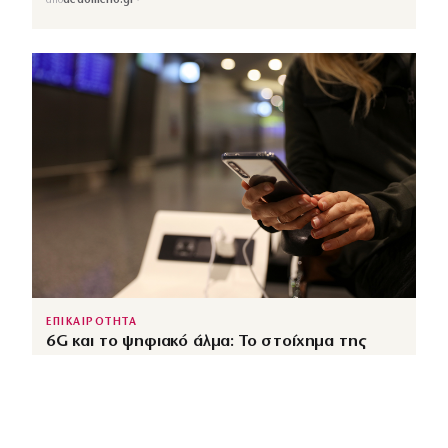
↗
από
dedomeno.gr
ΕΠΙΚΑΙΡΟΤΗΤΑ
6G και το ψηφιακό άλμα: Το στοίχημα της
Ελλάδας
↗
από
dimocracy.gr