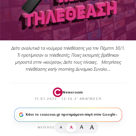
Δείτε αναλυτικά τα νούμερα τηλεθέασης για την Πέμπτη 30/1.
Τι προτίμησαν οι τηλεθεατές; Ποιες εκπομπές βρέθηκαν
μπροστά στην «κούρσα»; Δείτε τους πίνακες. Μετρήσεις
τηλεθέασης early morning Δυναμικο Συνολο…
Newsroom
31.01.2025 · 12:36
·
2′ ΑΝΆΓΝΩΣΗ
Κάνε το couscous.gr προτιμώμενη πηγή στην Google
A
A
A
A
ΜΈΓΕΘΟΣ