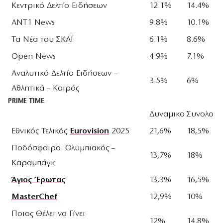
Κεντρικό Δελτίο Ειδήσεων
12.1%
14.4%
ANT1 News
9.8%
10.1%
Τα Νέα του ΣΚΑΪ
6.1%
8.6%
Open News
4.9%
7.1%
Αναλυτικό Δελτίο Ειδήσεων –
3.5%
6%
Αθλητικά – Καιρός
PRIME TIME
Δυναμικο
Συνολο
Εθνικός Τελικός
Eurovision
2025
21,6%
18,5%
Ποδόσφαιρο: Ολυμπιακός –
13,7%
18%
Καραμπάγκ
Άγιος Έρωτας
13,3%
16,5%
MasterChef
12,9%
10%
Ποιος Θέλει να Γίνει
12%
14.8%