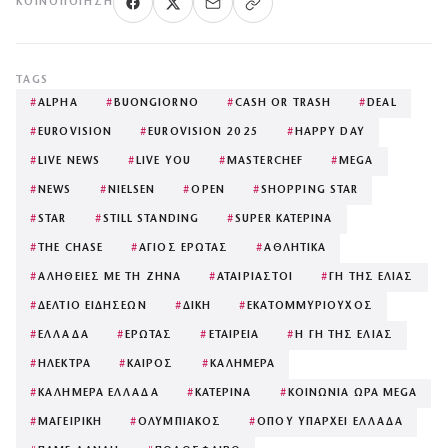
ΚΟΙΝΟΠΟΊΗΣΗ
TAGS
#
ALPHA
#
BUONGIORNO
#
CASH OR TRASH
#
DEAL
#
EUROVISION
#
EUROVISION 2025
#
HAPPY DAY
#
LIVE NEWS
#
LIVE YOU
#
MASTERCHEF
#
MEGA
#
NEWS
#
NIELSEN
#
OPEN
#
SHOPPING STAR
#
STAR
#
STILL STANDING
#
SUPER ΚΑΤΕΡΙΝΑ
#
THE CHASE
#
ΑΓΙΟΣ ΕΡΩΤΑΣ
#
ΑΘΛΗΤΙΚΑ
#
ΑΛΗΘΕΙΕΣ ΜΕ ΤΗ ΖΗΝΑ
#
ΑΤΑΙΡΙΑΣΤΟΙ
#
ΓΗ ΤΗΣ ΕΛΙΑΣ
#
ΔΕΛΤΙΟ ΕΙΔΗΣΕΩΝ
#
ΔΙΚΗ
#
ΕΚΑΤΟΜΜΥΡΙΟΥΧΟΣ
#
ΕΛΛΑΔΑ
#
ΕΡΩΤΑΣ
#
ΕΤΑΙΡΕΙΑ
#
Η ΓΗ ΤΗΣ ΕΛΙΑΣ
#
ΗΛΕΚΤΡΑ
#
ΚΑΙΡΟΣ
#
ΚΑΛΗΜΕΡΑ
#
ΚΑΛΗΜΕΡΑ ΕΛΛΑΔΑ
#
ΚΑΤΕΡΙΝΑ
#
ΚΟΙΝΩΝΙΑ ΩΡΑ MEGA
#
ΜΑΓΕΙΡΙΚΗ
#
ΟΛΥΜΠΙΑΚΟΣ
#
ΟΠΟΥ ΥΠΑΡΧΕΙ ΕΛΛΑΔΑ