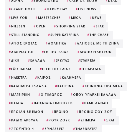
#
ALPHA
#
BUONGIORNO
#
CASH OR TRASH
#
DEAL
#
GRAND HOTEL
#
HAPPY DAY
#
LIVE NEWS
#
LIVE YOU
#
MASTERCHEF
#
MEGA
#
NEWS
#
NIELSEN
#
OPEN
#
SHOPPING STAR
#
STAR
#
STILL STANDING
#
SUPER ΚΑΤΕΡΙΝΑ
#
THE CHASE
#
ΑΓΙΟΣ ΕΡΩΤΑΣ
#
ΑΘΛΗΤΙΚΑ
#
ΑΛΗΘΕΙΕΣ ΜΕ ΤΗ ΖΗΝΑ
#
ΑΤΑΙΡΙΑΣΤΟΙ
#
ΓΗ ΤΗΣ ΕΛΙΑΣ
#
ΔΕΛΤΙΟ ΕΙΔΗΣΕΩΝ
#
ΔΙΚΗ
#
ΕΛΛΑΔΑ
#
ΕΡΩΤΑΣ
#
ΕΤΑΙΡΕΙΑ
#
ΕΧΩ ΠΑΙΔΙΑ
#
Η ΓΗ ΤΗΣ ΕΛΙΑΣ
#
Η ΠΑΡΑΛΙΑ
#
ΗΛΕΚΤΡΑ
#
ΚΑΙΡΟΣ
#
ΚΑΛΗΜΕΡΑ
#
ΚΑΛΗΜΕΡΑ ΕΛΛΑΔΑ
#
ΚΑΤΕΡΙΝΑ
#
ΚΟΙΝΩΝΙΑ ΩΡΑ MEGA
#
ΜΑΓΕΙΡΙΚΗ
#
Ο ΤΙΜΩΡΟΣ
#
ΟΠΟΥ ΥΠΑΡΧΕΙ ΕΛΛΑΔΑ
#
ΠΑΙΔΙΑ
#
ΠΑΙΧΝΙΔΙΑ ΕΚΔΙΚΗΣΗΣ
#
ΠΑΜΕ ΔΑΝΑΗ
#
ΠΡΩΙΑΝ ΣΕ ΕΙΔΟΝ
#
ΠΡΩΙΝΟ
#
ΠΡΩΙΝΟ ΣΟΥ ΣΟΥ
#
ΡΑΔΙΟ ΑΡΒΥΛΑ
#
ΡΟΥΚ ΖΟΥΚ
#
ΣΗΜΕΡΑ
#
ΣΚΑΙ
#
ΣΤΟΥΝΤΙΟ 4
#
ΣΥΝΔΕΣΕΙΣ
#
ΤΗΛΕΘΕΑΤΕΣ