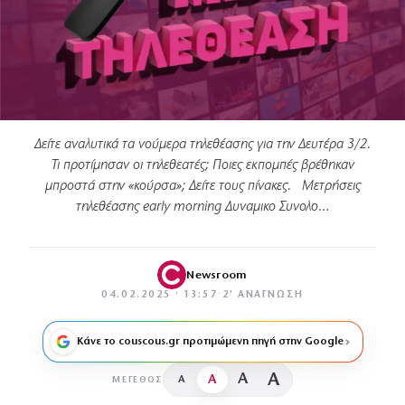
Δείτε αναλυτικά τα νούμερα τηλεθέασης για την Δευτέρα 3/2.
Τι προτίμησαν οι τηλεθεατές; Ποιες εκπομπές βρέθηκαν
μπροστά στην «κούρσα»; Δείτε τους πίνακες. Μετρήσεις
τηλεθέασης early morning Δυναμικο Συνολο…
Newsroom
04.02.2025 · 13:57
·
2′ ΑΝΆΓΝΩΣΗ
Κάνε το couscous.gr προτιμώμενη πηγή στην Google
A
A
A
A
ΜΈΓΕΘΟΣ