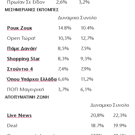
Πρωίαν Σε Είδον
2,6%
3,2%
ΜΕΣΗΜΕΡΙΑΝΕΣ ΕΚΠΟΜΠΕΣ
Δυναμικο
Συνολο
Ρουκ Ζουκ
14.8%
10.4%
Open Τώρα!
10,3%
12,7%
Πάμε Δανάη
!
8,5%
7,5%
Shopping Star
8,3%
9,3%
Στούντιο 4
7,4%
7,9%
Όπου Υπάρχει Ελλάδα
6,6%
11,2%
ΠΟΠ Μαγειρική
3,7%
6,1%
ΑΠΟΓΕΥΜΑΤΙΝΗ ΖΩΝΗ
Δυναμικο
Συνολο
Live News
20,8%
22,3%
Deal
18.7%
19.9%