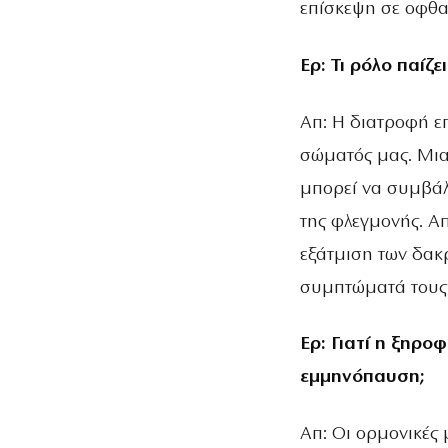
επίσκεψη σε οφθα
Ερ: Τι ρόλο παίζε
Απ: Η διατροφή ε
σώματός μας. Μια
μπορεί να συμβάλ
της φλεγμονής. Απ
εξάτμιση των δακρ
συμπτώματά τους 
Ερ: Γιατί η ξηρο
εμμηνόπαυση;
Απ: Οι ορμονικές