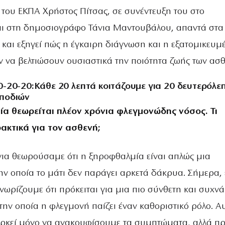
 του ΕΚΠΑ Χρήστος Πίτσας, σε συνέντευξη του στο
ι στη δημοσιογράφο Τάνια Μαντουβάλου, απαντά στα
και εξηγεί πώς η έγκαιρη διάγνωση και η εξατομικευμ
 να βελτιώσουν ουσιαστικά την ποιότητα ζωής των ασθ
-20-20:Κάθε 20 λεπτά κοιτάζουμε για 20 δευτερόλε
ποδιών
ία θεωρείται πλέον χρόνια φλεγμονώδης νόσος. Τι
ακτικά για τον ασθενή;
όνια θεωρούσαμε ότι η ξηροφθαλμία είναι απλώς μια
ν οποία το μάτι δεν παράγει αρκετά δάκρυα. Σήμερα, 
γνωρίζουμε ότι πρόκειται για μια πιο σύνθετη και συχνά
ην οποία η φλεγμονή παίζει έναν καθοριστικό ρόλο. Α
 αρκεί μόνο να ανακουφίσουμε τα συμπτώματα, αλλά πρ