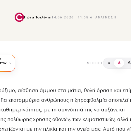
Γιώτα Τσελέντη
14.06.2026 · 11:58
·
6′ ΑΝΆΓΝΩΣΗ
r
A
A
στην
A
ΜΈΓΕΘΟΣ
ούξιμο, αίσθηση άμμου στα μάτια, θολή όραση και επ
 Για εκατομμύρια ανθρώπους η ξηροφθαλμία αποτελεί 
 καθημερινότητας, με τη συχνότητά της να αυξάνεται
της πολύωρης χρήσης οθονών, των κλιματιστικών, αλλά 
ετίζονται με την ηλικία και την υγεία μας. Αυτό που λί