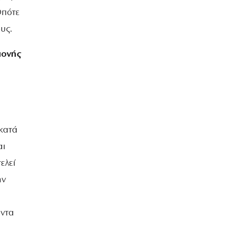
Οπότε
υς.
μονής
κατά
αι
ελεί
ην
άντα