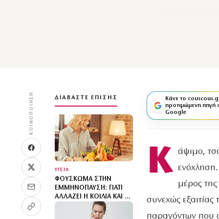
ΚΟΙΝΟΠΟΊΗΣΗ
ΔΙΑΒΆΣΤΕ ΕΠΊΣΗΣ
Κάνε το couscous.g
προτιμώμενη πηγή 
Google
Κ
άψιμο, τσ
ενόχληση.
ΥΓΕΙΑ
ΦΟΎΣΚΩΜΑ ΣΤΗΝ
μέρος της
ΕΜΜΗΝΌΠΑΥΣΗ: ΓΙΑΤΊ
ΑΛΛΆΖΕΙ Η ΚΟΙΛΙΆ ΚΑΙ ΤΙ
συνεχώς εξαιτίας 
ΜΠΟΡΕΊ ΝΑ ΒΟΗΘΉΣΕΙ
παραγόντων που σχ