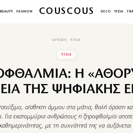
COUSCOUS
BEAUTY
FASHION
DECO
ΥΓΕΙΑ
TR
ΑΡΧΙΚΉ
ΥΓΕΙΑ
ΥΓΕΙΑ
ΟΦΘΑΛΜΙΑ: Η «ΑΘΟΡ
ΕΙΑ ΤΗΣ ΨΗΦΙΑΚΗΣ 
τσούξιμο, αίσθηση άμμου στα μάτια, θολή όραση κα
. Για εκατομμύρια ανθρώπους η ξηροφθαλμία αποτε
 καθημερινότητας, με τη συχνότητά της να αυξάνετα