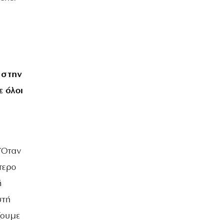
 στην
 όλοι
 Όταν
τερο
ή
στή
ζουμε