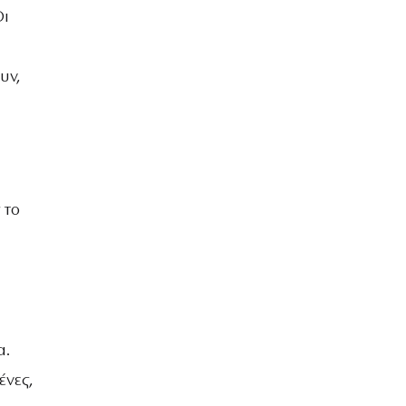
Οι
υν,
 το
α.
ένες,