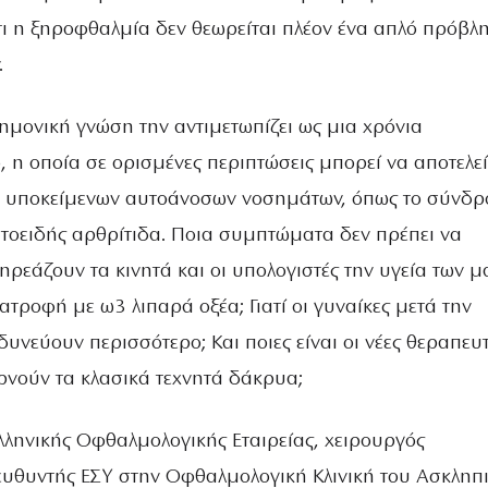
ότι η ξηροφθαλμία δεν θεωρείται πλέον ένα απλό πρόβλ
.
ημονική γνώση την αντιμετωπίζει ως μια χρόνια
 η οποία σε ορισμένες περιπτώσεις μπορεί να αποτελεί
η υποκείμενων αυτοάνοσων νοσημάτων, όπως το σύνδ
ατοειδής αρθρίτιδα. Ποια συμπτώματα δεν πρέπει να
ρεάζουν τα κινητά και οι υπολογιστές την υγεία των μ
ιατροφή με ω3 λιπαρά οξέα; Γιατί οι γυναίκες μετά την
νεύουν περισσότερο; Και ποιες είναι οι νέες θεραπευτ
ρνούν τα κλασικά τεχνητά δάκρυα;
λληνικής Οφθαλμολογικής Εταιρείας, χειρουργός
ευθυντής ΕΣΥ στην Οφθαλμολογική Κλινική του Ασκληπι