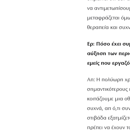
να αντιμετωπίσουμ
μεταφράζεται όμω
θεραπεία και συχ
Ερ: Πόσο έχει σ
αύξηση των περι
εμείς που εργαζ
Απ: Η πολύωρη χ
σημαντικότερους 
κοιτάζουμε μια οθ
συχνά, απ ό,τι συ
στιβάδα εξατμίζετ
πρέπει να έχουν 