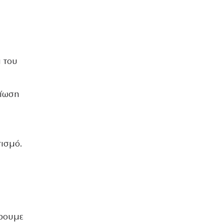
 του
είωση
τισμό.
έρουμε