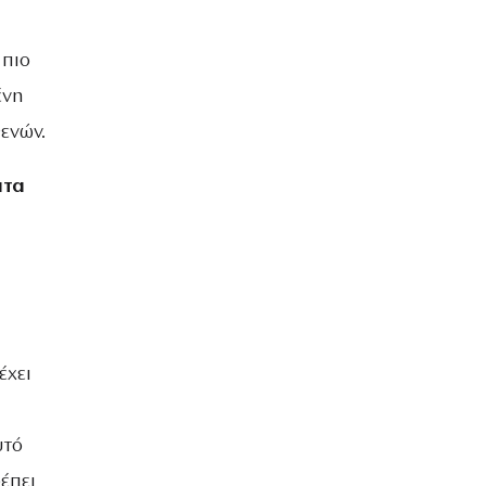
 πιο
ένη
ενών.
πτα
έχει
υτό
έπει