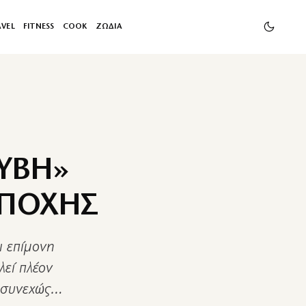
AVEL
FITNESS
COOK
ΖΩΔΙΑ
ΥΒΗ»
ΕΠΟΧΗΣ
ι επίμονη
λεί πλέον
ι συνεχώς…