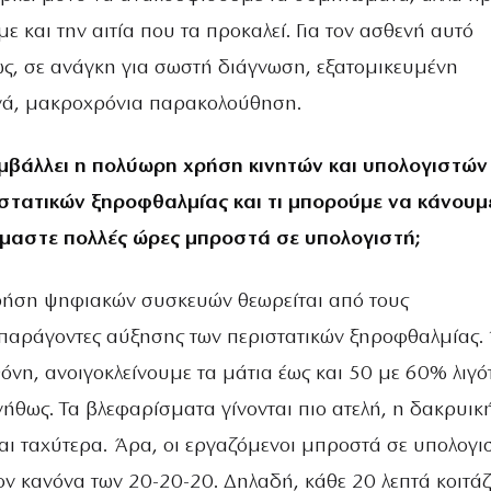
ε και την αιτία που τα προκαλεί. Για τον ασθενή αυτό
ς, σε ανάγκη για σωστή διάγνωση, εξατομικευμένη
νά, μακροχρόνια παρακολούθηση.
υμβάλλει η πολύωρη χρήση κινητών και υπολογιστών
στατικών ξηροφθαλμίας και τι μπορούμε να κάνουμε
όμαστε πολλές ώρες μπροστά σε υπολογιστή;
ρήση ψηφιακών συσκευών θεωρείται από τους
παράγοντες αύξησης των περιστατικών ξηροφθαλμίας.
όνη, ανοιγοκλείνουμε τα μάτια έως και 50 με 60% λιγό
νήθως. Τα βλεφαρίσματα γίνονται πιο ατελή, η δακρυικ
αι ταχύτερα. Άρα, οι εργαζόμενοι μπροστά σε υπολογι
τον κανόνα των 20-20-20. Δηλαδή, κάθε 20 λεπτά κοιτά