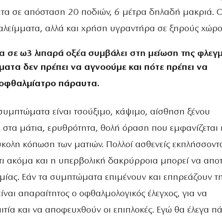
πτα σε απόσταση 20 ποδιών, 6 μέτρα δηλαδή μακριά. 
αλείμματα, αλλά και χρήση υγραντήρα σε ξηρούς χώρο
α σε ω3 λιπαρά οξέα συμβάλει στη μείωση της φλεγ
ματα δεν πρέπει να αγνοούμε και πότε πρέπει να
 οφθαλμίατρο πάραυτα.
 συμπτώματα είναι τσούξιμο, κάψιμο, αίσθηση ξένου
στα μάτια, ερυθρότητα, θολή όραση που εμφανίζεται 
ύκολη κόπωση των ματιών. Πολλοί ασθενείς εκπλήσσοντ
τι ακόμα και η υπερβολική δακρύρροια μπορεί να αποτ
μίας. Εάν τα συμπτώματα επιμένουν και επηρεάζουν τ
ίναι απαραίτητος ο οφθαλμολογικός έλεγχος, για να
αιτία και να αποφευχθούν οι επιπλοκές. Εγώ θα έλεγα π