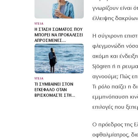
γνωρίζουν είναι 
έλλειψης δακρύων
ΥΓΕΙΑ
Η ΣΤΆΣΗ ΣΏΜΑΤΟΣ ΠΟΥ
Η σύγχρονη επιστ
ΜΠΟΡΕΊ ΝΑ ΠΡΟΚΑΛΈΣΕΙ
ΑΠΡΌΣΜΕΝΕΣ
φλεγμονώδη νόσο,
ΣΥΝΈΠΕΙΕΣ
ακόμη και ένδειξ
Sjögren ή η ρευμ
αγνοούμε; Πώς επη
ΥΓΕΙΑ
ΤΙ ΣΥΜΒΑΊΝΕΙ ΣΤΟΝ
Τι ρόλο παίζει η δ
ΕΓΚΈΦΑΛΟ ΌΤΑΝ
ΒΡΙΣΚΌΜΑΣΤΕ ΣΤΗ
εμμηνόπαυση κινδυ
ΘΆΛΑΣΣΑ
επιλογές που ξεπε
Ο πρόεδρος της Ε
οφθαλμίατρος, δι