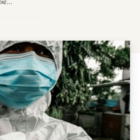
θηκε…