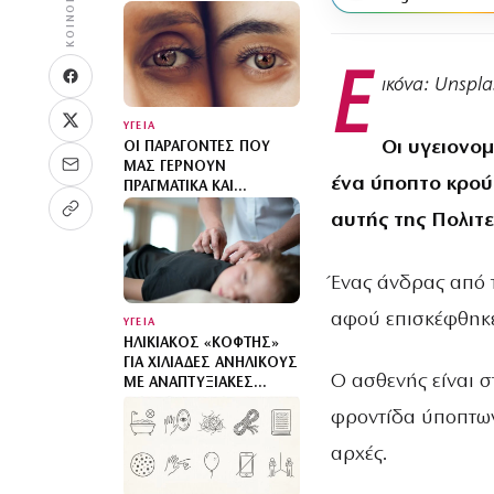
Ε
ικόνα: Unspla
ΥΓΕΙΑ
Οι υγειονομ
ΟΙ ΠΑΡΆΓΟΝΤΕΣ ΠΟΥ
ΜΑΣ ΓΕΡΝΟΎΝ
ένα ύποπτο κρο
ΠΡΑΓΜΑΤΙΚΆ ΚΑΙ
ΜΆΛΛΟΝ ΔΕΝ ΕΊΝΑΙ
αυτής της Πολιτε
ΑΥΤΟΊ ΠΟΥ ΝΟΜΊΖΕΤΕ
Ένας άνδρας από 
αφού επισκέφθηκε
ΥΓΕΙΑ
ΗΛΙΚΙΑΚΌΣ «ΚΌΦΤΗΣ»
ΓΙΑ ΧΙΛΙΆΔΕΣ ΑΝΉΛΙΚΟΥΣ
Ο ασθενής είναι 
ΜΕ ΑΝΑΠΤΥΞΙΑΚΈΣ
ΔΙΑΤΑΡΑΧΈΣ: ΠΑΙΔΙΆ
φροντίδα ύποπτω
ΕΝΌΣ ΚΑΤΏΤΕΡΟΥ ΘΕΟΎ
αρχές.