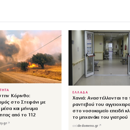
ΟΤΗΤΑ
ΕΛΛΑΔΑ
στην Κόρινθο:
Χανιά: Αναστέλλονται τα 
ρμός στο Στεφάνι με
ραντεβού του αγγειοχειρ
 μέσα και μήνυμα
στο νοσοκομείο επειδή κ
ητας από το 112
το μηχανάκι του γιατρού
↗
cy.gr
↗
από
dedomeno.gr