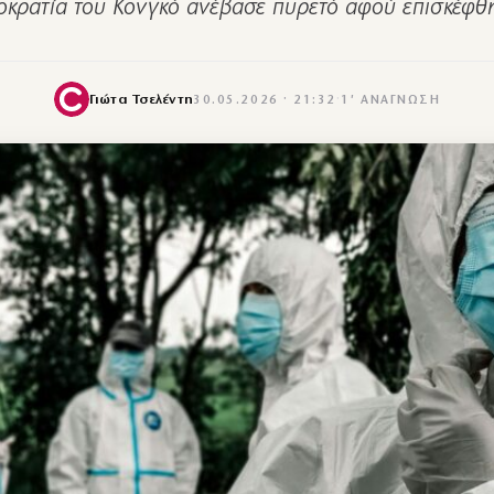
κρατία του Κονγκό ανέβασε πυρετό αφού επισκέφ
Γιώτα Τσελέντη
30.05.2026 · 21:32
·
1′ ΑΝΆΓΝΩΣΗ