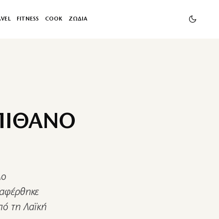
AVEL
FITNESS
COOK
ΖΩΔΙΑ
 ΠΙΘΑΝΟ
λο
ναφέρθηκε
πό τη Λαϊκή