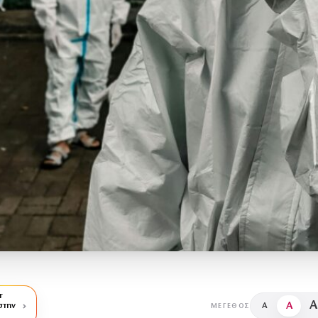
r
A
A
στην
A
ΜΈΓΕΘΟΣ