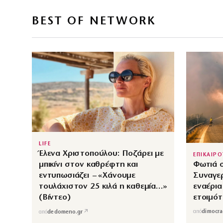
BEST OF NETWORK
LIFE
Έλενα Χριστοπούλου: Ποζάρει με
ΕΠΙΚΑΙΡ
Φωτιά 
μπικίνι στον καθρέφτη και
Συναγε
εντυπωσιάζει – «Χάνουμε
εναέρια
τουλάχιστον 25 κιλά η καθεμία…»
ετοιμότ
(Βίντεο)
από
dimocra
↗
από
dedomeno.gr