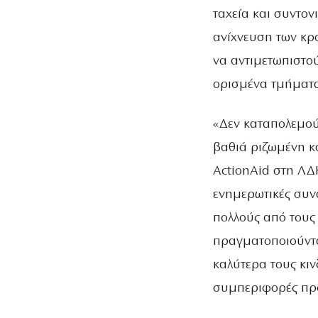
ταχεία και συντον
ανίχνευση των κρ
να αντιμετωπιστο
ορισμένα τμήματα
«Δεν καταπολεμού
βαθιά ριζωμένη κ
ActionAid στη ΛΔ
ενημερωτικές συν
πολλούς από τους
πραγματοποιούντ
καλύτερα τους κι
συμπεριφορές προ