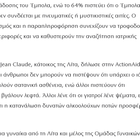
άδοσης του Έμπολα, ενώ το 64% πιστεύει ότι ο Έμπολα
εν συνδέεται με πνευματικές ή μυστικιστικές αιτίες. Ο
ισμός και η παραπληροφόρηση συνεχίζουν να τροφοδ
εριφορές και να καθυστερούν την αναζήτηση ιατρικής
ean Claude, κάτοικος της Λίτα, δήλωσε στην ActionAid
οι άνθρωποι δεν μπορούν να πιστέψουν ότι υπάρχει ο ιό
λούν σατανική ασθένεια, ενώ άλλοι πιστεύουν ότι
 βγάλουν λεφτά. Άλλοι λένε ότι οι γιατροί λένε ψέματα, 
ότι η κατανάλωση δυνατών αλκοολούχων ποτών προσφέ
ια γυναίκα από τη Λίτα και μέλος της Ομάδας Γυναικών