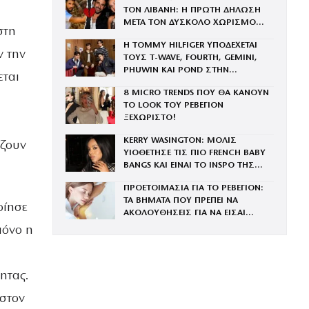
ΤΟΝ ΛΙΒΑΝΗ: Η ΠΡΩΤΗ ΔΗΛΩΣΗ
ΜΕΤΑ ΤΟΝ ΔΥΣΚΟΛΟ ΧΩΡΙΣΜΟ
στη
«ΟΠΟΙΟΣ ΕΧΕΙ…»
Η TOMMY HILFIGER ΥΠΟΔΕΧΕΤΑΙ
ν την
ΤΟΥΣ Τ-WAVE, FOURTH, GEMINI,
PHUWIN ΚΑΙ POND ΣΤΗΝ
εται
ΟΙΚΟΓΕΝΕΙΑ ΤΟΥ BRAND
8 MICRO TRENDS ΠΟΥ ΘΑ ΚΑΝΟΥΝ
ΤΟ LOOK ΤΟΥ ΡΕΒΕΓΙΟΝ
ΞΕΧΩΡΙΣΤΟ!
KERRY WASINGTON: ΜΟΛΙΣ
ίζουν
ΥΙΟΘΕΤΗΣΕ ΤΙΣ ΠΙΟ FRENCH BABY
BANGS ΚΑΙ ΕΙΝΑΙ ΤΟ INSPO ΤΗΣ
ΧΡΟΝΙΑΣ
ΠΡΟΕΤΟΙΜΑΣΙΑ ΓΙΑ ΤΟ ΡΕΒΕΓΙΟΝ:
ΤΑ ΒΗΜΑΤΑ ΠΟΥ ΠΡΕΠΕΙ ΝΑ
οίησε
ΑΚΟΛΟΥΘΗΣΕΙΣ ΓΙΑ ΝΑ ΕΙΣΑΙ
ΕΝΤΥΠΩΣΙΑΚΗ ΤΗΝ ΠΙΟ ΛΑΜΠΕΡΗ
μόνο η
ΒΡΑΔΙΑ ΤΟΥ ΧΡΟΝΟΥ
ητας.
στον