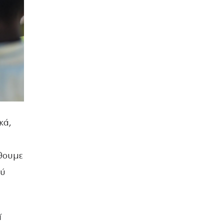
κά,
ώθουμε
ού
ί