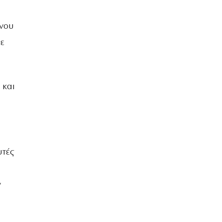
ένου
ε
 και
υτές
ν