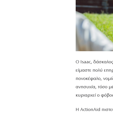
Ο Isaac, δάσκαλο
είμαστε πολύ επηρ
πονοκέφαλο, νομί
ανησυχία, τόσο μέ
κυριαρχεί ο φόβος
Η ActionAid πιστε