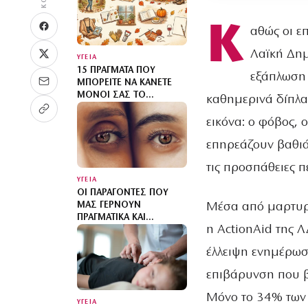
Κ
αθώς οι επ
Λαϊκή Δημ
ΥΓΕΙΑ
15 ΠΡΆΓΜΑΤΑ ΠΟΥ
εξάπλωση 
ΜΠΟΡΕΊΤΕ ΝΑ ΚΆΝΕΤΕ
ΜΌΝΟΙ ΣΑΣ ΤΟ
καθημερινά δίπλα 
ΦΘΙΝΌΠΩΡΟ
εικόνα: ο φόβος,
επηρεάζουν βαθιά
τις προσπάθειες π
ΥΓΕΙΑ
ΟΙ ΠΑΡΆΓΟΝΤΕΣ ΠΟΥ
Μέσα από μαρτυρί
ΜΑΣ ΓΕΡΝΟΎΝ
ΠΡΑΓΜΑΤΙΚΆ ΚΑΙ
η ActionAid της Λ
ΜΆΛΛΟΝ ΔΕΝ ΕΊΝΑΙ
ΑΥΤΟΊ ΠΟΥ ΝΟΜΊΖΕΤΕ
έλλειψη ενημέρωσ
επιβάρυνση που β
Μόνο το 34% των 
ΥΓΕΙΑ