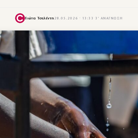
Γιώτα Τσελέντη
28.05.2026 · 13:33
·
3′ ΑΝΆΓΝΩΣΗ