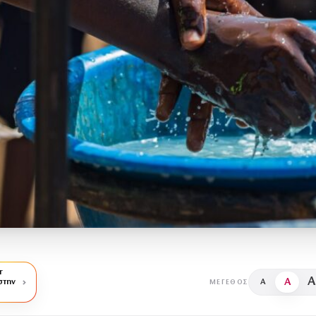
r
A
A
στην
A
ΜΈΓΕΘΟΣ