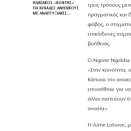
ΗΛΙΚΙΑΚΌΣ «ΚΌΦΤΗΣ»
τρεις τρόπους μετ
ΓΙΑ ΧΙΛΙΆΔΕΣ ΑΝΉΛΙΚΟΥΣ
ΜΕ ΑΝΑΠΤΥΞΙΑΚΈΣ
πραγματικός και δ
ΔΙΑΤΑΡΑΧΈΣ: ΠΑΙΔΙΆ
φόβος, ο στιγματ
ΕΝΌΣ ΚΑΤΏΤΕΡΟΥ ΘΕΟΎ
επικίνδυνες συμπ
βοήθειας.
Ο Ngone Ngobba J
«Στην κοινότητα, 
Κάποιοι την αποκα
επινοήθηκε για να
άλλοι πιστεύουν 
ανοσία».
Η Aime Lotsove, μ