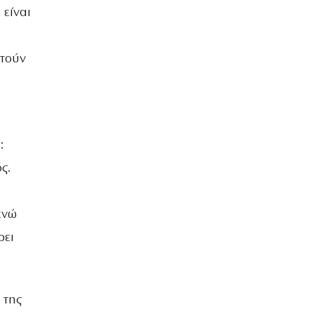
 είναι
οτούν
:
ς.
ενώ
ρει
 της