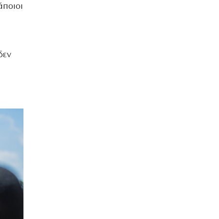
άποιοι
δεν