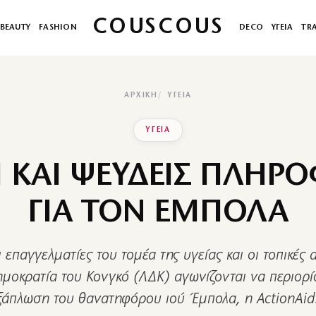
COUSCOUS
BEAUTY
FASHION
DECO
ΥΓΕΙΑ
TR
ΑΡΧΙΚΉ
ΥΓΕΙΑ
ΥΓΕΙΑ
 ΚΑΙ ΨΕΥΔΕΙΣ ΠΛΗΡΟ
ΓΙΑ ΤΟΝ ΕΜΠΟΛΑ
 επαγγελματίες του τομέα της υγείας και οι τοπικές 
ημοκρατία του Κονγκό (ΛΔΚ) αγωνίζονται να περιορί
ξάπλωση του θανατηφόρου ιού Έμπολα, η ActionAi