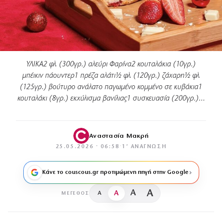
ΥΛΙΚΑ2 φλ. (300γρ.) αλεύρι Φαρίνα2 κουταλάκια (10γρ.)
μπέικιν πάουντερ1 πρέζα αλάτι½ φλ. (120γρ.) ζάχαρη½ φλ.
(125γρ.) βούτυρο ανάλατο παγωμένο κομμένο σε κυβάκια1
κουταλάκι (8γρ.) εκχύλισμα βανίλιας1 συσκευασία (200γρ.)…
Αναστασία Μακρή
25.05.2026 · 06:58
·
1′ ΑΝΆΓΝΩΣΗ
Κάνε το couscous.gr προτιμώμενη πηγή στην Google
A
A
A
A
ΜΈΓΕΘΟΣ