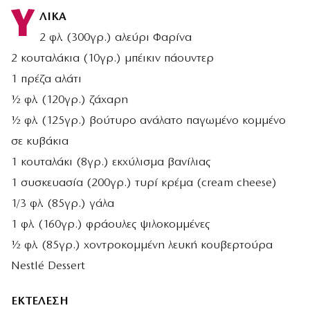
Υ
ΛΙΚΑ
2 φλ. (300γρ.) αλεύρι Φαρίνα
2 κουταλάκια (10γρ.) μπέικιν πάουντερ
1 πρέζα αλάτι
½ φλ. (120γρ.) ζάχαρη
½ φλ. (125γρ.) βούτυρο ανάλατο παγωμένο κομμένο
σε κυβάκια
1 κουταλάκι (8γρ.) εκχύλισμα βανίλιας
1 συσκευασία (200γρ.) τυρί κρέμα (cream cheese)
1/3 φλ. (85γρ.) γάλα
1 φλ. (160γρ.) φράουλες ψιλοκομμένες
½ φλ. (85γρ.) χοντροκομμένη λευκή κουβερτούρα
Nestlé Dessert
ΕΚΤΕΛΕΣΗ