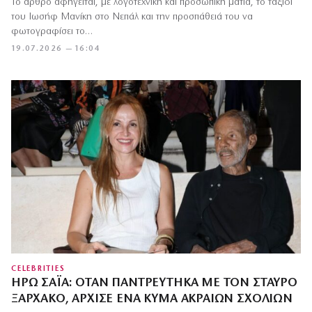
Το άρθρο αφηγείται, με λογοτεχνική και προσωπική ματιά, το ταξίδι
του Ιωσήφ Μανίκη στο Νεπάλ και την προσπάθειά του να
φωτογραφίσει το…
19.07.2026 — 16:04
CELEBRITIES
ΗΡΏ ΣΑΪ́Α: ΌΤΑΝ ΠΑΝΤΡΕΎΤΗΚΑ ΜΕ ΤΟΝ ΣΤΑΎΡΟ
ΞΑΡΧΆΚΟ, ΆΡΧΙΣΕ ΈΝΑ ΚΎΜΑ ΑΚΡΑΊΩΝ ΣΧΟΛΊΩΝ