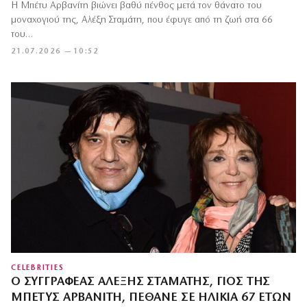
Η Μπέτυ Αρβανίτη βιώνει βαθύ πένθος μετά τον θάνατο του
μοναχογιού της, Αλέξη Σταμάτη, που έφυγε από τη ζωή στα 66
του…
21.07.2026 — 10:52
CELEBRITIES
Ο ΣΥΓΓΡΑΦΈΑΣ ΑΛΈΞΗΣ ΣΤΑΜΆΤΗΣ, ΓΙΟΣ ΤΗΣ
ΜΠΈΤΥΣ ΑΡΒΑΝΊΤΗ, ΠΈΘΑΝΕ ΣΕ ΗΛΙΚΊΑ 67 ΕΤΏΝ