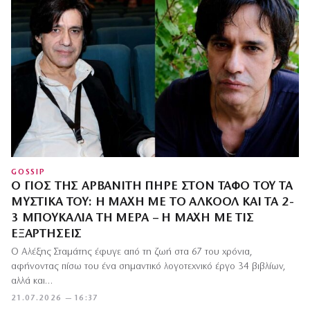
GOSSIP
Ο ΓΙΟΣ ΤΗΣ ΑΡΒΑΝΊΤΗ ΠΉΡΕ ΣΤΟΝ ΤΆΦΟ ΤΟΥ ΤΑ
ΜΥΣΤΙΚΆ ΤΟΥ: Η ΜΆΧΗ ΜΕ ΤΟ ΑΛΚΟΌΛ ΚΑΙ ΤΑ 2-
3 ΜΠΟΥΚΆΛΙΑ ΤΗ ΜΈΡΑ – Η ΜΆΧΗ ΜΕ ΤΙΣ
ΕΞΑΡΤΉΣΕΙΣ
Ο Αλέξης Σταμάτης έφυγε από τη ζωή στα 67 του χρόνια,
αφήνοντας πίσω του ένα σημαντικό λογοτεχνικό έργο 34 βιβλίων,
αλλά και…
21.07.2026 — 16:37