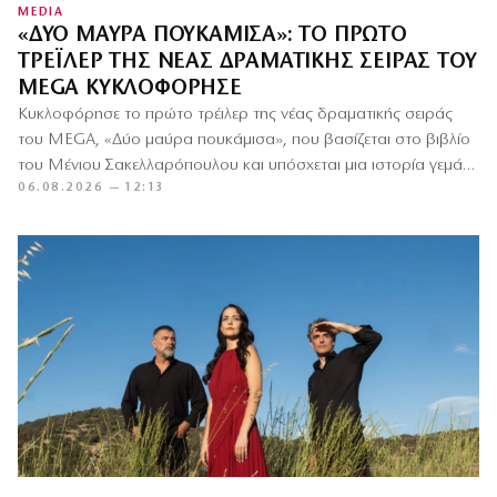
MEDIA
«ΔΎΟ ΜΑΎΡΑ ΠΟΥΚΆΜΙΣΑ»: ΤΟ ΠΡΏΤΟ
ΤΡΈΙΛΕΡ ΤΗΣ ΝΈΑΣ ΔΡΑΜΑΤΙΚΉΣ ΣΕΙΡΆΣ ΤΟΥ
MEGA ΚΥΚΛΟΦΌΡΗΣΕ
Κυκλοφόρησε το πρώτο τρέιλερ της νέας δραματικής σειράς
του MEGA, «Δύο μαύρα πουκάμισα», που βασίζεται στο βιβλίο
του Μένιου Σακελλαρόπουλου και υπόσχεται μια ιστορία γεμάτη
06.08.2026 — 12:13
έρωτα,…