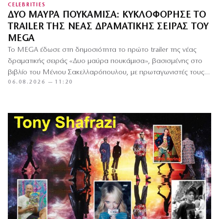
CELEBRITIES
ΔΎΟ ΜΑΎΡΑ ΠΟΥΚΆΜΙΣΑ: ΚΥΚΛΟΦΌΡΗΣΕ ΤΟ
TRAILER ΤΗΣ ΝΈΑΣ ΔΡΑΜΑΤΙΚΉΣ ΣΕΙΡΆΣ ΤΟΥ
MEGA
Το MEGA έδωσε στη δημοσιότητα το πρώτο trailer της νέας
δραματικής σειράς «Δυο μαύρα πουκάμισα», βασισμένης στο
βιβλίο του Μένιου Σακελλαρόπουλου, με πρωταγωνιστές τους
06.08.2026 — 11:20
Βασίλη Μπισμπίκη,…