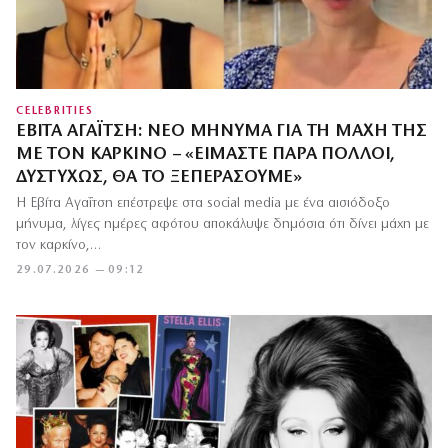
CELEBRITIES
ΕΒΊΤΑ ΑΓΑΪ́ΤΣΗ: ΝΈΟ ΜΉΝΥΜΑ ΓΙΑ ΤΗ ΜΆΧΗ ΤΗΣ
ΜΕ ΤΟΝ ΚΑΡΚΊΝΟ – «ΕΊΜΑΣΤΕ ΠΆΡΑ ΠΟΛΛΟΊ,
ΔΥΣΤΥΧΏΣ, ΘΑ ΤΟ ΞΕΠΕΡΆΣΟΥΜΕ»
Η Εβίτα Αγαΐτση επέστρεψε στα social media με ένα αισιόδοξο
μήνυμα, λίγες ημέρες αφότου αποκάλυψε δημόσια ότι δίνει μάχη με
τον καρκίνο,…
29.07.2026 — 09:12