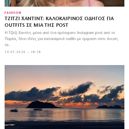
FASHION
ΤΖΊΤΖΙ ΧΑΝΤΊΝΤ: ΚΑΛΟΚΑΙΡΙΝΌΣ ΟΔΗΓΌΣ ΓΙΑ
OUTFITS ΣΕ ΜΊΑ ΤΗΣ POST
Η Τζίτζι Χαντίντ, μέσα από ένα πρόσφατο Instagram post από το
Παρίσι, δίνει ιδέες για καλοκαιρινά outfits με έμφαση στην άνεση,
τα…
14.07.2026 — 18:18