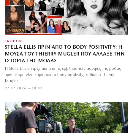
FASHION
STELLA ELLIS ΠΡΙΝ ΑΠΌ ΤΟ BODY POSITIVITY: Η
ΜΟΎΣΑ ΤΟΥ THIERRY MUGLER ΠΟΥ ΆΛΛΑΞΕ ΤΗΝ
ΙΣΤΟΡΊΑ ΤΗΣ ΜΌΔΑΣ
Η Stella Ellis υπήρξε μια από τις εμβληματικές μορφές της μόδας
πριν ακόμη γίνει κυρίαρχο το body positivity, καθώς ο Thierry
Mugler,…
27.07.2026 — 18:02