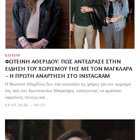
GOSSIP
ΦΩΤΕΙΝΉ ΑΘΕΡΊΔΟΥ: ΠΏΣ ΑΝΤΈΔΡΑΣΕ ΣΤΗΝ
ΕΊΔΗΣΗ ΤΟΥ ΧΩΡΙΣΜΟΎ ΤΗΣ ΜΕ ΤΟΝ ΜΑΓΚΛΆΡΑ
– Η ΠΡΏΤΗ ΑΝΆΡΤΗΣΗ ΣΤΟ INSTAGRAM
Η Φωτεινή Αθερίδου δεν έχει σχολιάσει τις φήμες για τον χωρισμό
της από τον Κωνσταντίνο Μαγκλάρα, επιλέγοντας να κρατήσει
χαμηλούς τόνους και…
04.07.2026 — 00:23