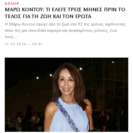
GOSSIP
ΜΆΡΩ ΚΟΝΤΟΎ: ΤΙ ΈΛΕΓΕ ΤΡΕΙΣ ΜΉΝΕΣ ΠΡΙΝ ΤΟ
ΤΈΛΟΣ ΓΙΑ ΤΗ ΖΩΉ ΚΑΙ ΤΟΝ ΈΡΩΤΑ
Η Μάρω Κοντού έφυγε από τη ζωή στα 92 της χρόνια, αφήνοντας
πίσω της μια σπουδαία καριέρα και αγαπημένους ρόλους, ενώ
τους…
15.07.2026 — 10:47