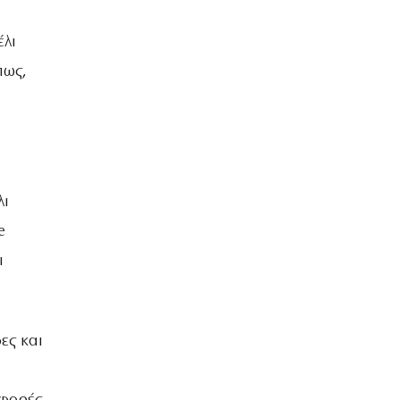
λι
πως,
λι
e
ι
ες και
ή