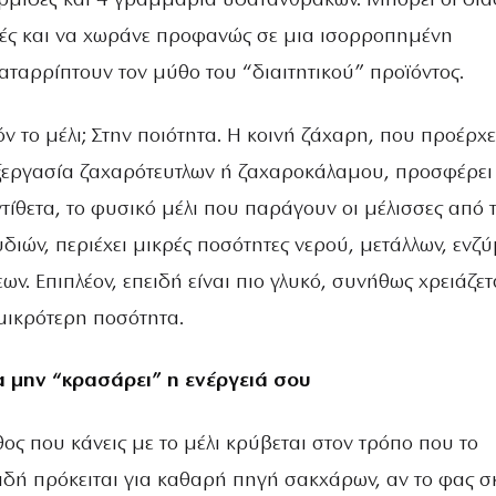
ερμίδες και 4 γραμμάρια υδατανθράκων. Μπορεί οι δι
ρές και να χωράνε προφανώς σε μια ισορροπημένη
αταρρίπτουν τον μύθο του “διαιτητικού” προϊόντος.
όν το μέλι; Στην ποιότητα. Η κοινή ζάχαρη, που προέρχε
ξεργασία ζαχαρότευτλων ή ζαχαροκάλαμου, προσφέρει
ντίθετα, το φυσικό μέλι που παράγουν οι μέλισσες από 
διών, περιέχει μικρές ποσότητες νερού, μετάλλων, ενζ
ων. Επιπλέον, επειδή είναι πιο γλυκό, συνήθως χρειάζετ
μικρότερη ποσότητα.
α μην “κρασάρει” η ενέργειά σου
ος που κάνεις με το μέλι κρύβεται στον τρόπο που το
ιδή πρόκειται για καθαρή πηγή σακχάρων, αν το φας σ