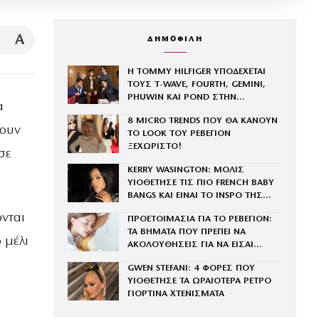
A
ΔΗΜΟΦΙΛΗ
Η TOMMY HILFIGER ΥΠΟΔΕΧΕΤΑΙ
ΤΟΥΣ Τ-WAVE, FOURTH, GEMINI,
PHUWIN ΚΑΙ POND ΣΤΗΝ
α
ΟΙΚΟΓΕΝΕΙΑ ΤΟΥ BRAND
8 MICRO TRENDS ΠΟΥ ΘΑ ΚΑΝΟΥΝ
νουν
ΤΟ LOOK ΤΟΥ ΡΕΒΕΓΙΟΝ
ΞΕΧΩΡΙΣΤΟ!
σε
KERRY WASINGTON: ΜΟΛΙΣ
ΥΙΟΘΕΤΗΣΕ ΤΙΣ ΠΙΟ FRENCH BABY
BANGS ΚΑΙ ΕΙΝΑΙ ΤΟ INSPO ΤΗΣ
ΧΡΟΝΙΑΣ
νται
ΠΡΟΕΤΟΙΜΑΣΙΑ ΓΙΑ ΤΟ ΡΕΒΕΓΙΟΝ:
ΤΑ ΒΗΜΑΤΑ ΠΟΥ ΠΡΕΠΕΙ ΝΑ
 μέλι
ΑΚΟΛΟΥΘΗΣΕΙΣ ΓΙΑ ΝΑ ΕΙΣΑΙ
ΕΝΤΥΠΩΣΙΑΚΗ ΤΗΝ ΠΙΟ ΛΑΜΠΕΡΗ
GWEN STEFANI: 4 ΦΟΡΕΣ ΠΟΥ
ΒΡΑΔΙΑ ΤΟΥ ΧΡΟΝΟΥ
ΥΙΟΘΕΤΗΣΕ ΤΑ ΩΡΑΙΟΤΕΡΑ ΡΕΤΡΟ
ΓΙΟΡΤΙΝΑ ΧΤΕΝΙΣΜΑΤΑ