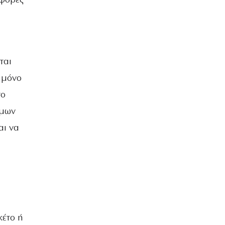
αφορές
ται
 μόνο
το
ύμων
αι να
κέτο ή