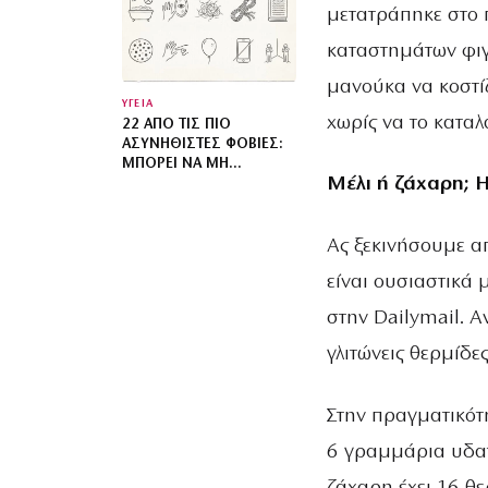
ΕΝΌΣ ΚΑΤΏΤΕΡΟΥ ΘΕΟΎ
μετατράπηκε στο π
καταστημάτων φιγ
μανούκα να κοστίζ
ΥΓΕΙΑ
χωρίς να το καταλ
22 ΑΠΌ ΤΙΣ ΠΙΟ
ΑΣΥΝΉΘΙΣΤΕΣ ΦΟΒΊΕΣ:
ΜΠΟΡΕΊ ΝΑ ΜΗ
Μέλι ή ζάχαρη; 
ΓΝΩΡΊΖΕΙΣ ΌΤΙ
ΥΠΟΦΈΡΕΙΣ
Ας ξεκινήσουμε απ
είναι ουσιαστικά 
στην Dailymail. Α
γλιτώνεις θερμίδε
Στην πραγματικότη
6 γραμμάρια υδατ