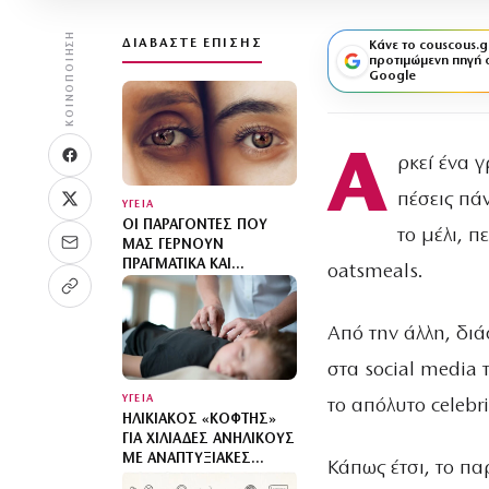
ΚΟΙΝΟΠΟΊΗΣΗ
ΔΙΑΒΆΣΤΕ ΕΠΊΣΗΣ
Κάνε το couscous.g
προτιμώμενη πηγή 
Google
Α
ρκεί ένα 
πέσεις πά
ΥΓΕΙΑ
ΟΙ ΠΑΡΆΓΟΝΤΕΣ ΠΟΥ
το μέλι, 
ΜΑΣ ΓΕΡΝΟΎΝ
ΠΡΑΓΜΑΤΙΚΆ ΚΑΙ
oatsmeals.
ΜΆΛΛΟΝ ΔΕΝ ΕΊΝΑΙ
ΑΥΤΟΊ ΠΟΥ ΝΟΜΊΖΕΤΕ
Από την άλλη, δι
στα social media 
ΥΓΕΙΑ
το απόλυτο celebri
ΗΛΙΚΙΑΚΌΣ «ΚΌΦΤΗΣ»
ΓΙΑ ΧΙΛΙΆΔΕΣ ΑΝΉΛΙΚΟΥΣ
ΜΕ ΑΝΑΠΤΥΞΙΑΚΈΣ
Κάπως έτσι, το πα
ΔΙΑΤΑΡΑΧΈΣ: ΠΑΙΔΙΆ