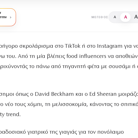
r
A
A
στην
A
ΜΈΓΕΘΟΣ
γρήγορο σκρολάρισμα στο TikTok ή στο Instagram για ν
νω του. Από τη μία βλέπεις food influencers να αποθεώ
περιχύνοντάς το πάνω από τηγανητή φέτα με σουσάμι ή 
άσημοι όπως ο David Beckham και ο Ed Sheeran μοιράζο
το νέο τους χόμπι, τη μελισσοκομία, κάνοντας το σπιτικό
ty trend.
ραδοσιακό γιατρικό της γιαγιάς για τον πονόλαιμο