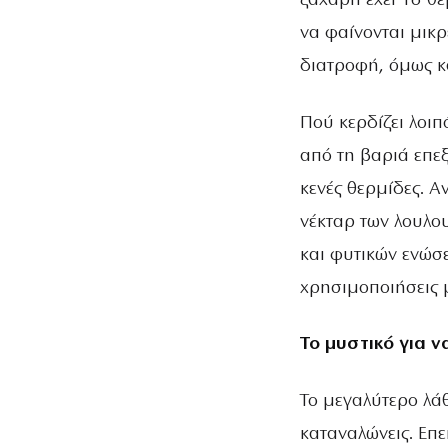
ζάχαρη έχει 16 θ
να φαίνονται μικ
διατροφή, όμως κ
Πού κερδίζει λοιπ
από τη βαριά επε
κενές θερμίδες. Α
νέκταρ των λουλου
και φυτικών ενώσε
χρησιμοποιήσεις 
Το μυστικό για ν
Το μεγαλύτερο λάθ
καταναλώνεις. Επε