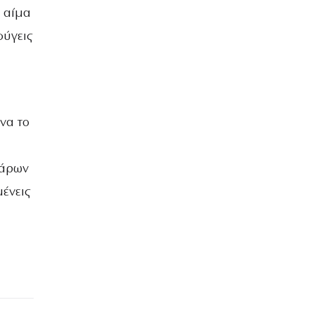
 αίμα
φύγεις
να το
χάρων
μένεις