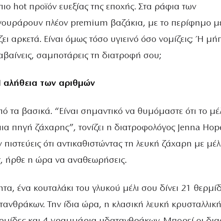
ιο hot προϊόν ευεξίας της εποχής. Στα ράφια των
ουράρουν πλέον premium βαζάκια, με το περίφημο μέ
ει αρκετά. Είναι όμως τόσο υγιεινό όσο νομίζεις; Ή μή
αβαίνεις, σαμποτάρεις τη διατροφή σου;
Η αλήθεια των αριθμών
ό τα βασικά. “Είναι σημαντικό να θυμόμαστε ότι το μέ
μια πηγή ζάχαρης”, τονίζει η διατροφολόγος Jenna Hop
ν πιστεύεις ότι αντικαθιστώντας τη λευκή ζάχαρη με μέλ
ς, ήρθε η ώρα να αναθεωρήσεις.
τα, ένα κουταλάκι του γλυκού μέλι σου δίνει 21 θερμίδ
ανθράκων. Την ίδια ώρα, η κλασική λευκή κρυσταλλικ