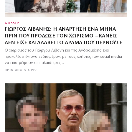
GOSSIP
ΓΙΏΡΓΟΣ ΛΙΒΆΝΗΣ: Η ΑΝΆΡΤΗΣΗ ΈΝΑ ΜΉΝΑ
ΠΡΙΝ ΠΟΥ ΠΡΌΔΩΣΕ ΤΟΝ ΧΩΡΙΣΜΌ – ΚΑΝΕΊΣ
ΔΕΝ ΕΊΧΕ ΚΑΤΑΛΆΒΕΙ ΤΟ ΔΡΆΜΑ ΠΟΥ ΠΕΡΝΟΎΣΕ
Ο χωρισμός του Γιώργου Λιβάνη και της Ανδρομάχης έχει
προκαλέσει έντονο ενδιαφέρον, με τους χρήστες των social media
να επιστρέφουν σε παλαιότερες…
ΠΡΙΝ ΑΠΌ 5 ΏΡΕΣ