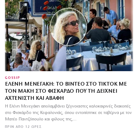
GOSSIP
ΕΛΈΝΗ ΜΕΝΕΓΆΚΗ: ΤΟ ΒΊΝΤΕΟ ΣΤΟ TIKTOK ΜΕ
ΤΟΝ ΜΆΚΗ ΣΤΟ ΦΙΣΚΆΡΔΟ ΠΟΥ ΤΗ ΔΕΊΧΝΕΙ
ΑΧΤΈΝΙΣΤΗ ΚΑΙ ΆΒΑΦΗ
Η Ελένη Μενεγάκη απολαμβάνει ξέγνοιαστες καλοκαιρινές διακοπές
στο Φισκάρδο της Κεφαλονιάς, όπου εντοπίστηκε σε ταβέρνα με τον
Ματέο Παντζόπουλο και φίλους της,…
ΠΡΙΝ ΑΠΌ 12 ΏΡΕΣ