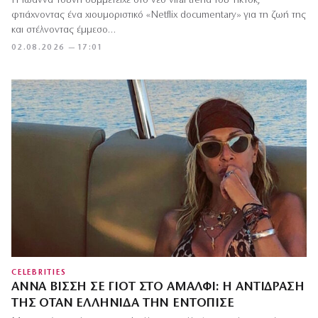
Η Ιωάννα Τούνη συμμετείχε στο νέο viral trend του TikTok,
φτιάχνοντας ένα χιουμοριστικό «Netflix documentary» για τη ζωή της
και στέλνοντας έμμεσο…
02.08.2026 — 17:01
CELEBRITIES
ΆΝΝΑ ΒΊΣΣΗ ΣΕ ΓΙΟΤ ΣΤΟ ΑΜΆΛΦΙ: Η ΑΝΤΊΔΡΑΣΉ
ΤΗΣ ΌΤΑΝ ΕΛΛΗΝΊΔΑ ΤΗΝ ΕΝΤΌΠΙΣΕ