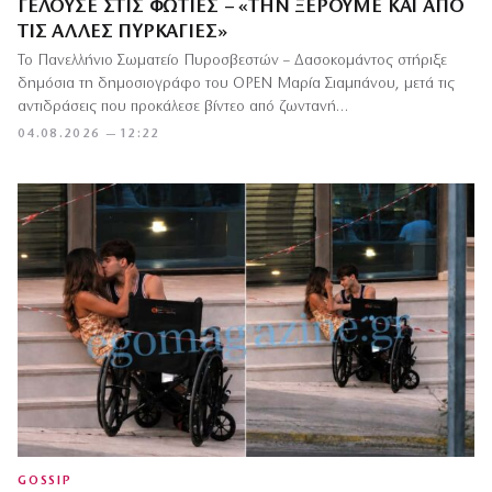
ΓΕΛΟΎΣΕ ΣΤΙΣ ΦΩΤΙΈΣ – «ΤΗΝ ΞΈΡΟΥΜΕ ΚΑΙ ΑΠΌ
ΤΙΣ ΆΛΛΕΣ ΠΥΡΚΑΓΙΈΣ»
Το Πανελλήνιο Σωματείο Πυροσβεστών – Δασοκομάντος στήριξε
δημόσια τη δημοσιογράφο του OPEN Μαρία Σιαμπάνου, μετά τις
αντιδράσεις που προκάλεσε βίντεο από ζωντανή…
04.08.2026 — 12:22
GOSSIP