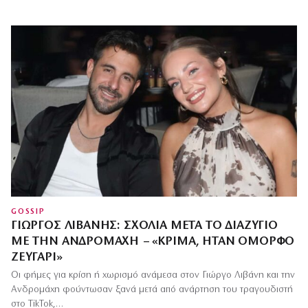
GOSSIP
ΓΙΏΡΓΟΣ ΛΙΒΆΝΗΣ: ΣΧΌΛΙΑ ΜΕΤΆ ΤΟ ΔΙΑΖΎΓΙΟ
ΜΕ ΤΗΝ ΑΝΔΡΟΜΆΧΗ – «ΚΡΊΜΑ, ΉΤΑΝ ΌΜΟΡΦΟ
ΖΕΥΓΆΡΙ»
Οι φήμες για κρίση ή χωρισμό ανάμεσα στον Γιώργο Λιβάνη και την
Ανδρομάχη φούντωσαν ξανά μετά από ανάρτηση του τραγουδιστή
στο TikTok,…