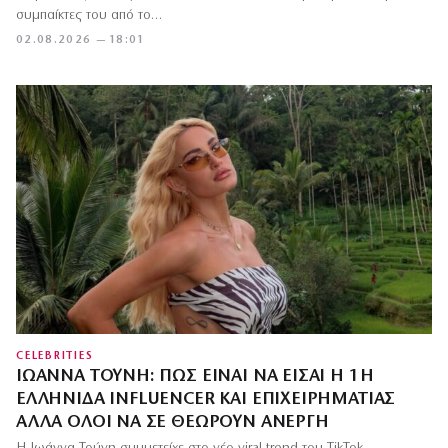
συμπαίκτες του από το…
02.08.2026 — 18:01
CELEBRITIES
ΙΩΆΝΝΑ ΤΟΎΝΗ: ΠΏΣ ΕΊΝΑΙ ΝΑ ΕΊΣΑΙ Η 1Η
ΕΛΛΗΝΊΔΑ INFLUENCER ΚΑΙ ΕΠΙΧΕΙΡΗΜΑΤΊΑΣ
ΑΛΛΆ ΌΛΟΙ ΝΑ ΣΕ ΘΕΩΡΟΎΝ ΆΝΕΡΓΗ