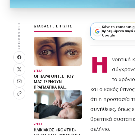
ΚΟΙΝΟΠΟΊΗΣΗ
ΔΙΑΒΆΣΤΕ ΕΠΊΣΗΣ
Κάνε το couscous.g
προτιμώμενη πηγή 
Google
Η
νοητική 
σύγχρονο
ΥΓΕΙΑ
ΟΙ ΠΑΡΆΓΟΝΤΕΣ ΠΟΥ
το χρόνι
ΜΑΣ ΓΕΡΝΟΎΝ
ΠΡΑΓΜΑΤΙΚΆ ΚΑΙ
και ο κακός ύπνος
ΜΆΛΛΟΝ ΔΕΝ ΕΊΝΑΙ
ΑΥΤΟΊ ΠΟΥ ΝΟΜΊΖΕΤΕ
ότι η προστασία τ
συνήθειες, όπως 
θρεπτικά συστατικ
ΥΓΕΙΑ
σελήνιο.
ΗΛΙΚΙΑΚΌΣ «ΚΌΦΤΗΣ»