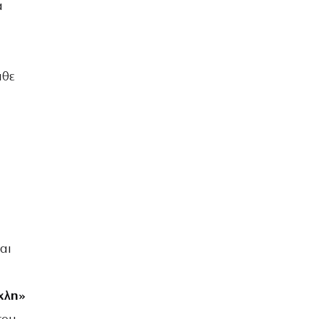
α
άθε
αι
χλη»