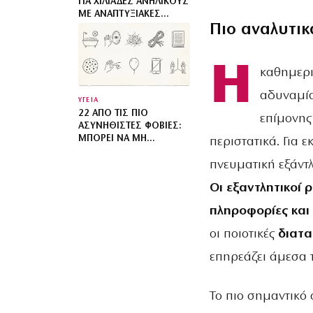
ΓΙΑ ΧΙΛΙΆΔΕΣ ΑΝΉΛΙΚΟΥΣ
ΜΕ ΑΝΑΠΤΥΞΙΑΚΈΣ
Πιο αναλυτικ
ΔΙΑΤΑΡΑΧΈΣ: ΠΑΙΔΙΆ
ΕΝΌΣ ΚΑΤΏΤΕΡΟΥ ΘΕΟΎ
Η
καθημερι
αδυναμία
ΥΓΕΙΑ
22 ΑΠΌ ΤΙΣ ΠΙΟ
επίμονης
ΑΣΥΝΉΘΙΣΤΕΣ ΦΟΒΊΕΣ:
ΜΠΟΡΕΊ ΝΑ ΜΗ
περιστατικά. Για
ΓΝΩΡΊΖΕΙΣ ΌΤΙ
πνευματική εξάντλ
ΥΠΟΦΈΡΕΙΣ
Οι εξαντλητικοί 
πληροφορίες και
οι ποιοτικές
διατα
επηρεάζει άμεσα τ
Το πιο σημαντικό 