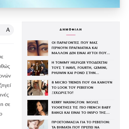
A
ΔΗΜΟΦΙΛΗ
ΟΙ ΠΑΡΑΓΟΝΤΕΣ ΠΟΥ ΜΑΣ
ΓΕΡΝΟΥΝ ΠΡΑΓΜΑΤΙΚΑ ΚΑΙ
ΜΑΛΛΟΝ ΔΕΝ ΕΙΝΑΙ ΑΥΤΟΙ ΠΟΥ
σε
ΝΟΜΙΖΕΤΕ
Η TOMMY HILFIGER ΥΠΟΔΕΧΕΤΑΙ
αθώς
ΤΟΥΣ Τ-WAVE, FOURTH, GEMINI,
PHUWIN ΚΑΙ POND ΣΤΗΝ
θονών
ΟΙΚΟΓΕΝΕΙΑ ΤΟΥ BRAND
8 MICRO TRENDS ΠΟΥ ΘΑ ΚΑΝΟΥΝ
ξηγεί
ΤΟ LOOK ΤΟΥ ΡΕΒΕΓΙΟΝ
ΞΕΧΩΡΙΣΤΟ!
ινές
KERRY WASINGTON: ΜΟΛΙΣ
η σε
ΥΙΟΘΕΤΗΣΕ ΤΙΣ ΠΙΟ FRENCH BABY
BANGS ΚΑΙ ΕΙΝΑΙ ΤΟ INSPO ΤΗΣ
ο
ΧΡΟΝΙΑΣ
ΠΡΟΕΤΟΙΜΑΣΙΑ ΓΙΑ ΤΟ ΡΕΒΕΓΙΟΝ:
ΤΑ ΒΗΜΑΤΑ ΠΟΥ ΠΡΕΠΕΙ ΝΑ