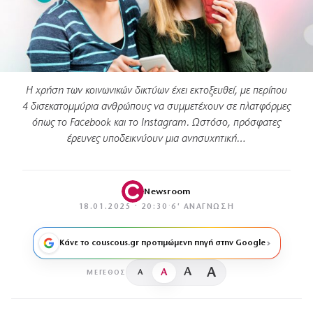
Η χρήση των κοινωνικών δικτύων έχει εκτοξευθεί, με περίπου
4 δισεκατομμύρια ανθρώπους να συμμετέχουν σε πλατφόρμες
όπως το Facebook και το Instagram. Ωστόσο, πρόσφατες
έρευνες υποδεικνύουν μια ανησυχητική…
Newsroom
18.01.2025 · 20:30
·
6′ ΑΝΆΓΝΩΣΗ
Κάνε το couscous.gr προτιμώμενη πηγή στην Google
A
A
A
A
ΜΈΓΕΘΟΣ