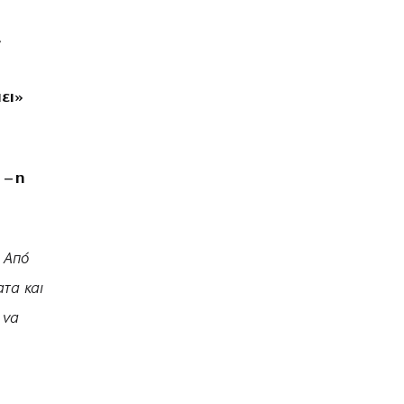
,
ει»
 – η
. Από
ατα και
 να