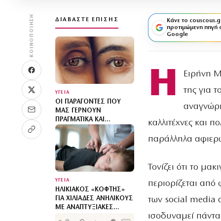
ΚΟΙΝΟΠΟΊΗΣΗ
ΔΙΑΒΆΣΤΕ ΕΠΊΣΗΣ
Κάνε το couscous.g
προτιμώμενη πηγή 
Google
Η
Ειρήνη Μ
της για τ
ΥΓΕΙΑ
ΟΙ ΠΑΡΆΓΟΝΤΕΣ ΠΟΥ
αναγνώρι
ΜΑΣ ΓΕΡΝΟΎΝ
ΠΡΑΓΜΑΤΙΚΆ ΚΑΙ
καλλιτέχνες και π
ΜΆΛΛΟΝ ΔΕΝ ΕΊΝΑΙ
ΑΥΤΟΊ ΠΟΥ ΝΟΜΊΖΕΤΕ
παράλληλα αφιερώ
Τονίζει ότι το μα
ΥΓΕΙΑ
περιορίζεται από
ΗΛΙΚΙΑΚΌΣ «ΚΌΦΤΗΣ»
των social media
ΓΙΑ ΧΙΛΙΆΔΕΣ ΑΝΉΛΙΚΟΥΣ
ΜΕ ΑΝΑΠΤΥΞΙΑΚΈΣ
ισοδυναμεί πάντα
ΔΙΑΤΑΡΑΧΈΣ: ΠΑΙΔΙΆ