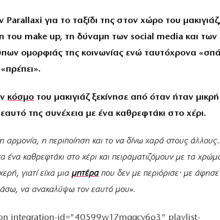
ν Parallaxi για το ταξίδι της στον χώρο του μακιγιάζ
η του make up, τη δύναμη των social media και των
πων ομορφιάς της κοινωνίας ενώ ταυτόχρονα «σπά
 «πρέπει».
ον
κόσμο
του μακιγιάζ ξεκίνησε από όταν ήταν μικρή
 εαυτό της συνέχεια με ένα καθρεφτάκι στο χέρι.
η αρμονία, η περιποίηση και το να δίνω χαρά στους άλλους
σα ένα καθρεφτάκι στο χέρι και πειραματιζόμουν με τα χρώμ
ερή, γιατί είχα μια
μητέρα
που δεν με περιόρισε· με άφησε
μάσω, να ανακαλύψω τον εαυτό μου».
ion integration-id="40599w17mggcy6o3" playlist-