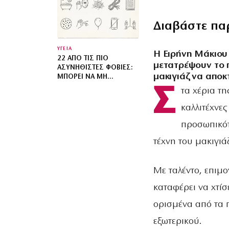
ΕΝΌΣ ΚΑΤΏΤΕΡΟΥ ΘΕΟΎ
Διαβάστε πα
ΥΓΕΙΑ
Η Ειρήνη Μάκιου
22 ΑΠΌ ΤΙΣ ΠΙΟ
μετατρέψουν το π
ΑΣΥΝΉΘΙΣΤΕΣ ΦΟΒΊΕΣ:
μακιγιάζ να αποκ
ΜΠΟΡΕΊ ΝΑ ΜΗ
Σ
ΓΝΩΡΊΖΕΙΣ ΌΤΙ
τα χέρια τ
ΥΠΟΦΈΡΕΙΣ
καλλιτέχνες
προσωπικότ
τέχνη του μακιγιάζ
Με ταλέντο, επιμο
καταφέρει να χτίσ
ορισμένα από τα 
εξωτερικού.