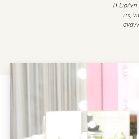
Η Ειρήνη 
της γι
αναγν