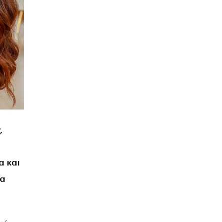
,
α και
να