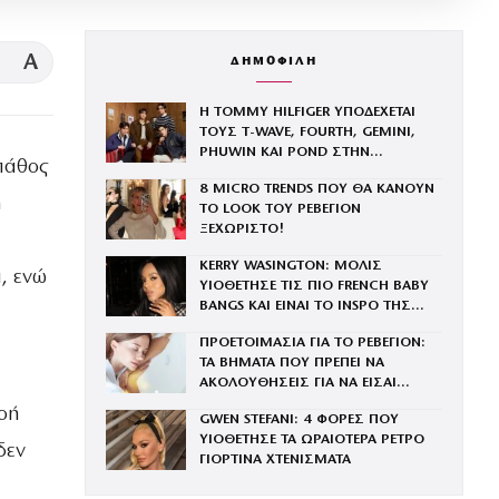
A
ΔΗΜΟΦΙΛΗ
Η TOMMY HILFIGER ΥΠΟΔΕΧΕΤΑΙ
ΤΟΥΣ Τ-WAVE, FOURTH, GEMINI,
PHUWIN ΚΑΙ POND ΣΤΗΝ
πάθος
ΟΙΚΟΓΕΝΕΙΑ ΤΟΥ BRAND
8 MICRO TRENDS ΠΟΥ ΘΑ ΚΑΝΟΥΝ
η
ΤΟ LOOK ΤΟΥ ΡΕΒΕΓΙΟΝ
ΞΕΧΩΡΙΣΤΟ!
KERRY WASINGTON: ΜΟΛΙΣ
α, ενώ
ΥΙΟΘΕΤΗΣΕ ΤΙΣ ΠΙΟ FRENCH BABY
BANGS ΚΑΙ ΕΙΝΑΙ ΤΟ INSPO ΤΗΣ
ΧΡΟΝΙΑΣ
ΠΡΟΕΤΟΙΜΑΣΙΑ ΓΙΑ ΤΟ ΡΕΒΕΓΙΟΝ:
ΤΑ ΒΗΜΑΤΑ ΠΟΥ ΠΡΕΠΕΙ ΝΑ
ΑΚΟΛΟΥΘΗΣΕΙΣ ΓΙΑ ΝΑ ΕΙΣΑΙ
ΕΝΤΥΠΩΣΙΑΚΗ ΤΗΝ ΠΙΟ ΛΑΜΠΕΡΗ
ροή
GWEN STEFANI: 4 ΦΟΡΕΣ ΠΟΥ
ΒΡΑΔΙΑ ΤΟΥ ΧΡΟΝΟΥ
ΥΙΟΘΕΤΗΣΕ ΤΑ ΩΡΑΙΟΤΕΡΑ ΡΕΤΡΟ
δεν
ΓΙΟΡΤΙΝΑ ΧΤΕΝΙΣΜΑΤΑ