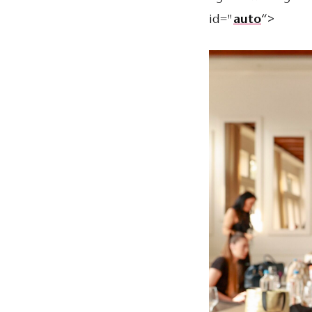
id="
auto
“>