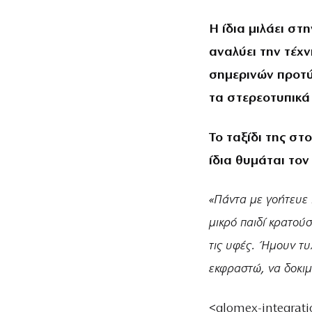
Η ίδια μιλάει στη
αναλύει την τέχν
σημερινών προτύ
τα στερεοτυπικά
Το ταξίδι της στ
ίδια θυμάται τον
«Πάντα με γοήτευε 
μικρό παιδί κρατού
τις υφές. Ήμουν τυχ
εκφραστώ, να δοκι
<glomex-integrat