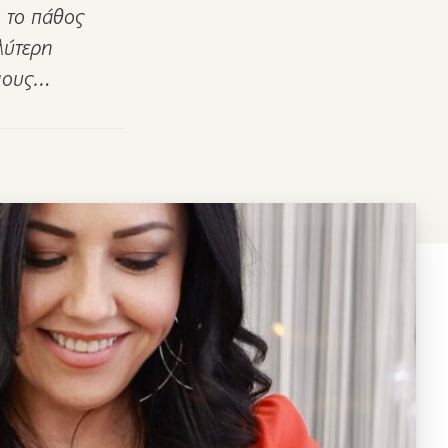
ι το πάθος
αλύτερη
ημους…