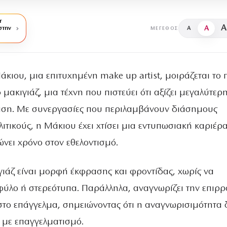
r
A
A
στην
A
ΜΈΓΕΘΟΣ
άκιου, μια επιτυχημένη make up artist, μοιράζεται το 
ο μακιγιάζ, μια τέχνη που πιστεύει ότι αξίζει μεγαλύτερ
ση. Με συνεργασίες που περιλαμβάνουν διάσημους
ολιτικούς, η Μάκιου έχει χτίσει μια εντυπωσιακή καριέρ
νει χρόνο στον εθελοντισμό.
κιγιάζ είναι μορφή έκφρασης και φροντίδας, χωρίς να
 φύλο ή στερεότυπα. Παράλληλα, αναγνωρίζει την επιρ
 στο επάγγελμα, σημειώνοντας ότι η αναγνωρισιμότητα 
 με επαγγελματισμό.