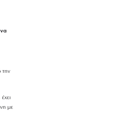
 να
υ
 την
 έχει
ενη με