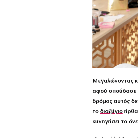
Μεγαλώνοντας κα
αφού σπούδασε ω
δρόμος αυτός δεν
το
διαζύγιο
ήρθαν
κυνηγήσει το όνε