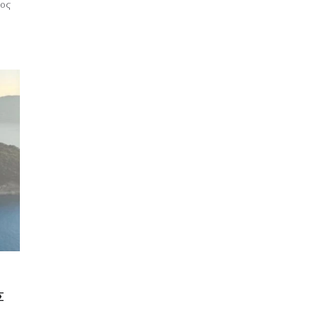
σος
Σ