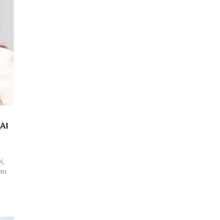
ΑΙ
ί,
 τη