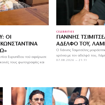
CELEBRITIES
: ΟΙ
ΓΙΆΝΝΗΣ ΤΣΙΜΙΤΣ
 ΚΩΝΣΤΑΝΤΊΝΑ
ΑΔΕΛΦΌ ΤΟΥ, ΛΆΜΠ
ΠΏ»
Ο Γιάννης Τσιμιτσέλης μοιράστη
χρόνια με τον αδελφό του, Λάμ
αντίνα Ευρυπίδου τού αφιέρωσε
07.08.2026 — 21:11
κοινές τους φωτογραφίες και