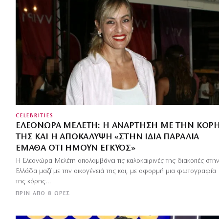
CELEBRITIES
ΕΛΕΟΝΏΡΑ ΜΕΛΈΤΗ: Η ΑΝΆΡΤΗΣΗ ΜΕ ΤΗΝ ΚΌΡ
ΤΗΣ ΚΑΙ Η ΑΠΟΚΆΛΥΨΗ «ΣΤΗΝ ΊΔΙΑ ΠΑΡΑΛΊΑ
ΈΜΑΘΑ ΌΤΙ ΉΜΟΥΝ ΈΓΚΥΟΣ»
Η Ελεονώρα Μελέτη απολαμβάνει τις καλοκαιρινές της διακοπές στη
Ελλάδα μαζί με την οικογένειά της και, με αφορμή μια φωτογραφία
της κόρης…
ΠΡΙΝ ΑΠΌ 8 ΏΡΕΣ