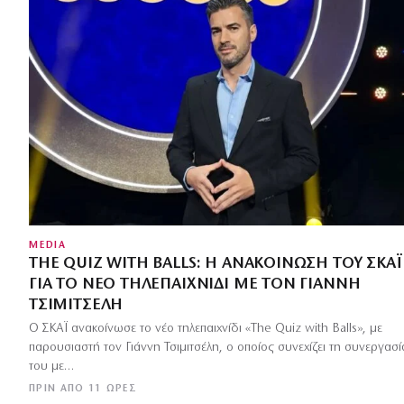
MEDIA
THE QUIZ WITH BALLS: Η ΑΝΑΚΟΊΝΩΣΗ ΤΟΥ ΣΚΑΪ
ΓΙΑ ΤΟ ΝΈΟ ΤΗΛΕΠΑΙΧΝΊΔΙ ΜΕ ΤΟΝ ΓΙΆΝΝΗ
ΤΣΙΜΙΤΣΈΛΗ
Ο ΣΚΑΪ ανακοίνωσε το νέο τηλεπαιχνίδι «The Quiz with Balls», με
παρουσιαστή τον Γιάννη Τσιμιτσέλη, ο οποίος συνεχίζει τη συνεργασί
του με…
ΠΡΙΝ ΑΠΌ 11 ΏΡΕΣ