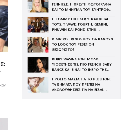
ΓΕΝΝΗΣΕ: Η ΠΡΩΤΗ ΦΩΤΟΓΡΑΦΙΑ
ΚΑΙ ΤΟ ΜΗΝΥΜΑ ΤΟΥ ΣΥΝΤΡΟΦΟΥ
ΤΗΣ
Η TOMMY HILFIGER ΥΠΟΔΕΧΕΤΑΙ
ΤΟΥΣ Τ-WAVE, FOURTH, GEMINI,
PHUWIN ΚΑΙ POND ΣΤΗΝ
ΟΙΚΟΓΕΝΕΙΑ ΤΟΥ BRAND
8 MICRO TRENDS ΠΟΥ ΘΑ ΚΑΝΟΥΝ
ΤΟ LOOK ΤΟΥ ΡΕΒΕΓΙΟΝ
ΞΕΧΩΡΙΣΤΟ!
KERRY WASINGTON: ΜΟΛΙΣ
Σ:
ΥΙΟΘΕΤΗΣΕ ΤΙΣ ΠΙΟ FRENCH BABY
BANGS ΚΑΙ ΕΙΝΑΙ ΤΟ INSPO ΤΗΣ
–
ΧΡΟΝΙΑΣ
ΠΡΟΕΤΟΙΜΑΣΙΑ ΓΙΑ ΤΟ ΡΕΒΕΓΙΟΝ:
ΤΑ ΒΗΜΑΤΑ ΠΟΥ ΠΡΕΠΕΙ ΝΑ
καν
ΑΚΟΛΟΥΘΗΣΕΙΣ ΓΙΑ ΝΑ ΕΙΣΑΙ
ΕΝΤΥΠΩΣΙΑΚΗ ΤΗΝ ΠΙΟ ΛΑΜΠΕΡΗ
ΒΡΑΔΙΑ ΤΟΥ ΧΡΟΝΟΥ