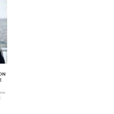
ΤΟΝ
Ε
ρονο
ς