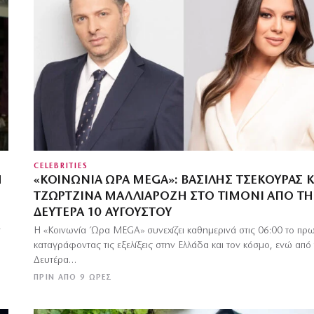
CELEBRITIES
Η
«ΚΟΙΝΩΝΊΑ ΏΡΑ MEGA»: ΒΑΣΊΛΗΣ ΤΣΕΚΟΎΡΑΣ Κ
ΤΖΩΡΤΖΊΝΑ ΜΑΛΛΙΑΡΌΖΗ ΣΤΟ ΤΙΜΌΝΙ ΑΠΌ ΤΗ
ΔΕΥΤΈΡΑ 10 ΑΥΓΟΎΣΤΟΥ
ν
Η «Κοινωνία Ώρα MEGA» συνεχίζει καθημερινά στις 06:00 το πρω
καταγράφοντας τις εξελίξεις στην Ελλάδα και τον κόσμο, ενώ από
Δευτέρα…
ΠΡΙΝ ΑΠΌ 9 ΏΡΕΣ