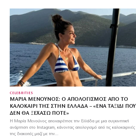
CELEBRITIES
ΜΑΡΊΑ ΜΕΝΟΎΝΟΣ: Ο ΑΠΟΛΟΓΙΣΜΌΣ ΑΠΌ ΤΟ
ΚΑΛΟΚΑΊΡΙ ΤΗΣ ΣΤΗΝ ΕΛΛΆΔΑ – «ΈΝΑ ΤΑΞΊΔΙ ΠΟΥ
ΔΕΝ ΘΑ ΞΕΧΆΣΩ ΠΟΤΈ»
Η Μαρία Μενούνος αποχαιρέτησε την Ελλάδα με μια συγκινητική
ανάρτηση στο Instagram, κάνοντας απολογισμό από τις καλοκαιρινές
της διακοπές μαζί με την…