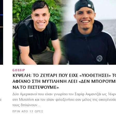
GOSSIP
ΚΥΨΈΛΗ: ΤΟ ΖΕΥΓΆΡΙ ΠΟΥ ΕΊΧΕ «ΥΙΟΘΕΤΉΣΕΙ» 
ΑΦΓΑΝΌ ΣΤΗ ΜΥΤΙΛΉΝΗ ΛΈΕΙ «ΔΕΝ ΜΠΟΡΟΎΜ
ΝΑ ΤΟ ΠΙΣΤΈΨΟΥΜΕ»
Δύο Αμερικανοί που είχαν γνωρίσει τον Σαρίφ Αχμαντζάι ως 16χ
α
στη Μυτιλήνη και τον είχαν φιλοξενήσει σαν μέλος της οικογένειά
τους δηλώνουν…
ΠΡΙΝ ΑΠΌ 13 ΏΡΕΣ