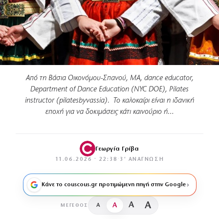
Από τη Βάσια Οικονόμου-Σπανού, MA, dance educator,
Department of Dance Education (NYC DOE), Pilates
instructor (pilatesbyvassia). Το καλοκαίρι είναι η ιδανική
εποχή για να δοκιμάσεις κάτι καινούριο ή…
Γεωργία Γρίβα
11.06.2026 · 22:38
·
3′ ΑΝΆΓΝΩΣΗ
Κάνε το couscous.gr προτιμώμενη πηγή στην Google
A
A
A
A
ΜΈΓΕΘΟΣ