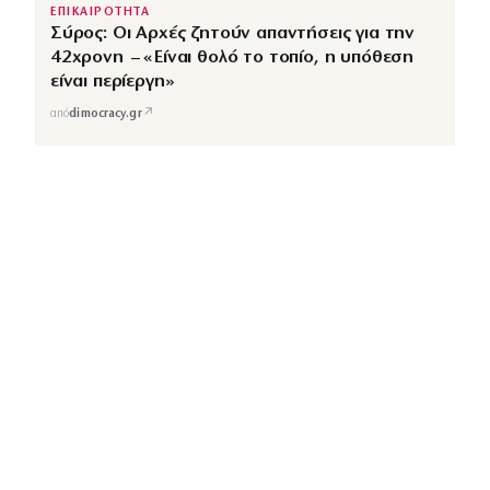
ΕΠΙΚΑΙΡΟΤΗΤΑ
Σύρος: Οι Αρχές ζητούν απαντήσεις για την
42χρονη – «Είναι θολό το τοπίο, η υπόθεση
είναι περίεργη»
↗
από
dimocracy.gr
COUSCOUS
Εδώ τα λέμε όλα. Χωρίς ρετούς.
ΚΑΤΗΓΟΡΙΕΣ
ΡΟΗ ΕΙΔΗΣΕΩΝ
CELEBRITIES