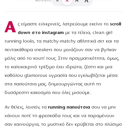
A
A
A
A
ΜΈΓΕΘΟΣ
Α
ς είμαστε ειλικρινείς, λατρεύουμε εκείνο το
scroll
down στο instagram
με τα τέλεια, clean girl
running looks, τα matchy-matchy αθλητικά σετ και τα
πεντακάθαρα sneakers που μοιάζουν σαν να βγήκαν
μόλις από το κουτί τους. Στην πραγματικότητα, όμως,
το καλοκαιρινό τρέξιμο έχει ιδρώτα, ζέστη και μια
καθόλου glamorous υγρασία που εγκλωβίζεται μέσα
στα παπούτσια μας, δημιουργώντας αυτή τη
δυσάρεστη κακοσμία που όλες μισούμε.
Αν θέλεις, λοιπόν, τα
running παπούτσια
σου να μην
χάνουν ποτέ τη φρεσκάδα τους και να παραμένουν
σαν καινούργια, το μυστικό δεν κρύβεται στο πλύσιμο