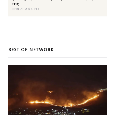
της
ΠΡΙΝ ΑΠΌ 6 ΏΡΕΣ
BEST OF NETWORK