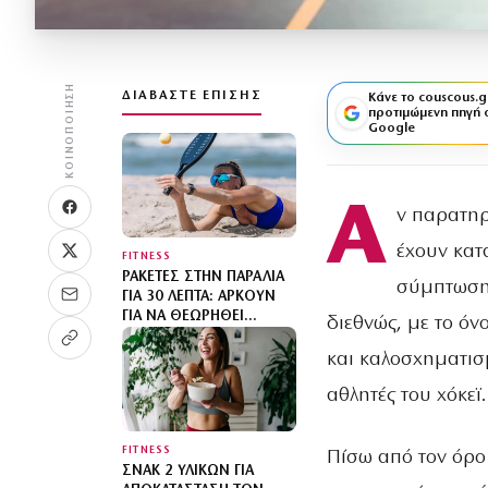
ΚΟΙΝΟΠΟΊΗΣΗ
ΔΙΑΒΆΣΤΕ ΕΠΊΣΗΣ
Κάνε το couscous.g
προτιμώμενη πηγή 
Google
Α
ν παρατηρ
έχουν κατα
FITNESS
ΡΑΚΈΤΕΣ ΣΤΗΝ ΠΑΡΑΛΊΑ
σύμπτωση.
ΓΙΑ 30 ΛΕΠΤΆ: ΑΡΚΟΎΝ
ΓΙΑ ΝΑ ΘΕΩΡΗΘΕΊ
διεθνώς, με το ό
ΆΣΚΗΣΗ;
και καλοσχηματισ
αθλητές του χόκεϊ.
FITNESS
Πίσω από τον όρο 
ΣΝΑΚ 2 ΥΛΙΚΏΝ ΓΙΑ