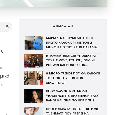
A
ΔΗΜΟΦΙΛΗ
ΜΑΡΙΑΛΕΝΑ ΡΟΥΜΕΛΙΩΤΗ: ΤΟ
ΠΡΩΤΟ ΚΑΛΟΚΑΙΡΙ ΜΕ ΤΟΝ 2
ΜΗΝΩΝ ΓΙΟ ΤΗΣ ΣΤΗΝ ΠΑΡΑΛΙΑ
ος
ΚΑΙ ΤΟ ΤΡΥΦΕΡΟ ΒΙΝΤΕΟ
Η TOMMY HILFIGER ΥΠΟΔΕΧΕΤΑΙ
ΤΟΥΣ Τ-WAVE, FOURTH, GEMINI,
PHUWIN ΚΑΙ POND ΣΤΗΝ
ος
ΟΙΚΟΓΕΝΕΙΑ ΤΟΥ BRAND
8 MICRO TRENDS ΠΟΥ ΘΑ ΚΑΝΟΥΝ
αμικό
ΤΟ LOOK ΤΟΥ ΡΕΒΕΓΙΟΝ
ΞΕΧΩΡΙΣΤΟ!
σε
KERRY WASINGTON: ΜΟΛΙΣ
ΥΙΟΘΕΤΗΣΕ ΤΙΣ ΠΙΟ FRENCH BABY
BANGS ΚΑΙ ΕΙΝΑΙ ΤΟ INSPO ΤΗΣ
ΧΡΟΝΙΑΣ
ΠΡΟΕΤΟΙΜΑΣΙΑ ΓΙΑ ΤΟ ΡΕΒΕΓΙΟΝ:
ΤΑ ΒΗΜΑΤΑ ΠΟΥ ΠΡΕΠΕΙ ΝΑ