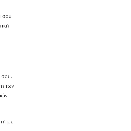
α σου
τική
 σου.
ση των
υών
υτή με