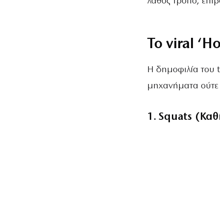
λάθος τρόπο, επιβ
Το viral ‘H
Η δημοφιλία του t
μηχανήματα ούτε 
1. Squats (Κα