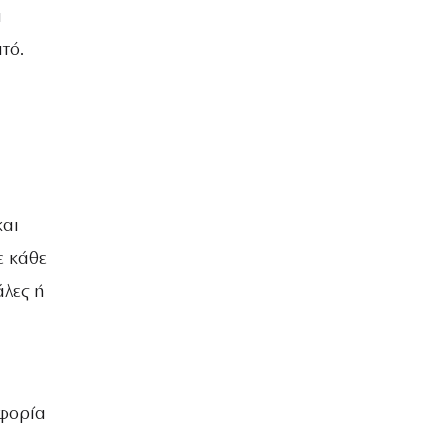
α
τό.
και
ε κάθε
άλες ή
σφορία