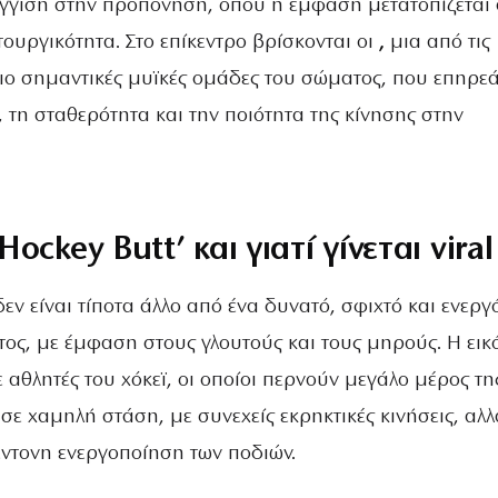
γγιση στην προπόνηση, όπου η έμφαση μετατοπίζεται
ιτουργικότητα. Στο επίκεντρο βρίσκονται οι
,
μια από τις
πιο σημαντικές μυϊκές ομάδες του σώματος, που επηρεά
τη σταθερότητα και την ποιότητα της κίνησης στην
‘Hockey Butt’ και γιατί γίνεται viral
δεν είναι τίποτα άλλο από ένα δυνατό, σφιχτό και ενεργ
ος, με έμφαση στους γλουτούς και τους μηρούς. Η εικ
 αθλητές του χόκεϊ, οι οποίοι περνούν μεγάλο μέρος τη
ε χαμηλή στάση, με συνεχείς εκρηκτικές κινήσεις, αλλ
έντονη ενεργοποίηση των ποδιών.