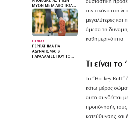
ουσιαστική προσέ
ΑΠΟΚΑΤΆΣΤΑΣΗ ΤΩΝ
ΜΥΏΝ ΜΕΤΆ ΑΠΌ ΠΟΛΎ
την εικόνα στη λε
ΠΕΡΠΆΤΗΜΑ
μεγαλύτερες και 
άμεσα τη δύναμη, 
καθημερινότητα.
FITNESS
ΠΕΡΠΆΤΗΜΑ ΓΙΑ
ΑΔΥΝΆΤΙΣΜΑ: 8
ΠΑΡΑΛΛΑΓΈΣ ΠΟΥ ΤΟ
Τι είναι το 
ΜΕΤΑΤΡΈΠΟΥΝ ΣΕ
ΠΡΑΓΜΑΤΙΚΉ
ΠΡΟΠΌΝΗΣΗ
Το “Hockey Butt” 
κάτω μέρος σώματ
αυτή συνδέεται με
προπόνησής τους σ
κατεύθυνσης και 