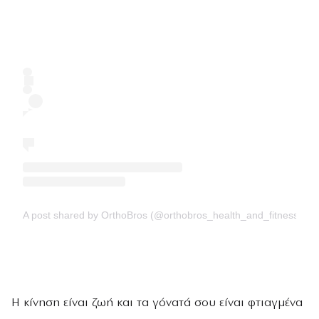
A post shared by OrthoBros (@orthobros_health_and_fitness)
Η κίνηση είναι ζωή και τα γόνατά σου είναι φτιαγμένα