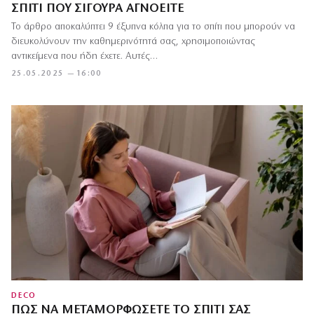
ΣΠΊΤΙ ΠΟΥ ΣΊΓΟΥΡΑ ΑΓΝΟΕΊΤΕ
Το άρθρο αποκαλύπτει 9 έξυπνα κόλπα για το σπίτι που μπορούν να
διευκολύνουν την καθημερινότητά σας, χρησιμοποιώντας
αντικείμενα που ήδη έχετε. Αυτές…
25.05.2025 — 16:00
DECO
ΠΏΣ ΝΑ ΜΕΤΑΜΟΡΦΏΣΕΤΕ ΤΟ ΣΠΊΤΙ ΣΑΣ