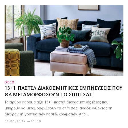
DECO
13+1 ΠΑΣΤΈΛ ΔΙΑΚΟΣΜΗΤΙΚΈΣ ΕΜΠΝΕΎΣΕΙΣ ΠΟΥ
ΘΑ ΜΕΤΑΜΟΡΦΏΣΟΥΝ ΤΟ ΣΠΊΤΙ ΣΑΣ
Το άρθρο παρουσιάζει 13+1 παστέλ διακοσμητικές ιδέες που
μπορούν να μεταμορφώσουν το σπίτι σας, αναδεικνύοντας τη
διαχρονική γοητεία των παστέλ χρωμάτων. Από…
01.06.2025 — 15:00