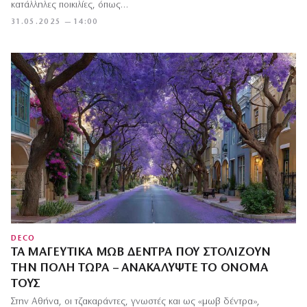
κατάλληλες ποικιλίες, όπως…
31.05.2025 — 14:00
DECO
ΤΑ ΜΑΓΕΥΤΙΚΆ ΜΩΒ ΔΈΝΤΡΑ ΠΟΥ ΣΤΟΛΊΖΟΥΝ
ΤΗΝ ΠΌΛΗ ΤΏΡΑ – ΑΝΑΚΑΛΎΨΤΕ ΤΟ ΌΝΟΜΆ
ΤΟΥΣ
Στην Αθήνα, οι τζακαράντες, γνωστές και ως «μωβ δέντρα»,