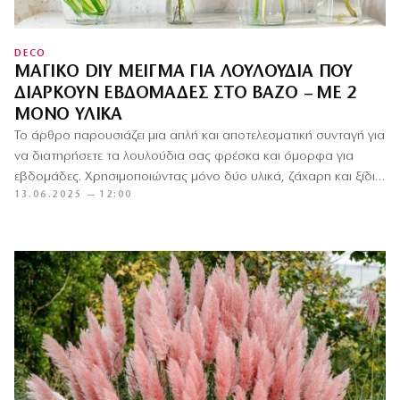
DECO
ΜΑΓΙΚΌ DIY ΜΕΊΓΜΑ ΓΙΑ ΛΟΥΛΟΎΔΙΑ ΠΟΥ
ΔΙΑΡΚΟΎΝ ΕΒΔΟΜΆΔΕΣ ΣΤΟ ΒΆΖΟ – ΜΕ 2
ΜΌΝΟ ΥΛΙΚΆ
Το άρθρο παρουσιάζει μια απλή και αποτελεσματική συνταγή για
να διατηρήσετε τα λουλούδια σας φρέσκα και όμορφα για
εβδομάδες. Χρησιμοποιώντας μόνο δύο υλικά, ζάχαρη και ξίδι,
13.06.2025 — 12:00
…