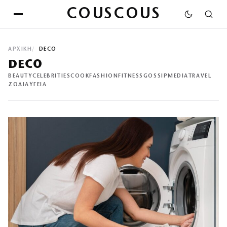
COUSCOUS
ΑΡΧΙΚΉ
DECO
DECO
BEAUTY
CELEBRITIES
COOK
FASHION
FITNESS
GOSSIP
MEDIA
TRAVEL
ΖΩΔΙΑ
ΥΓΕΙΑ