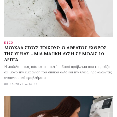
DECO
ΜΟΎΧΛΑ ΣΤΟΥΣ ΤΟΊΧΟΥΣ: Ο ΑΘΈΑΤΟΣ ΕΧΘΡΌΣ
ΤΗΣ ΥΓΕΊΑΣ – ΜΙΑ ΜΑΓΙΚΉ ΛΎΣΗ ΣΕ ΜΌΛΙΣ 10
ΛΕΠΤΆ
Η μούχλα στους τοίχους αποτελεί σοβαρό πρόβλημα που επηρεάζει
όχι μόνο την εμφάνιση του σπιτιού αλλά και την υγεία, προκαλώντας
αναπνευστικά προβλήματα…
08.06.2025 — 16:00