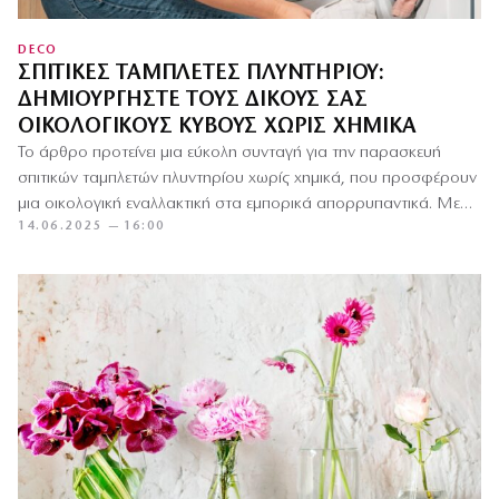
DECO
ΣΠΙΤΙΚΈΣ ΤΑΜΠΛΈΤΕΣ ΠΛΥΝΤΗΡΊΟΥ:
ΔΗΜΙΟΥΡΓΉΣΤΕ ΤΟΥΣ ΔΙΚΟΎΣ ΣΑΣ
ΟΙΚΟΛΟΓΙΚΟΎΣ ΚΎΒΟΥΣ ΧΩΡΊΣ ΧΗΜΙΚΆ
Το άρθρο προτείνει μια εύκολη συνταγή για την παρασκευή
σπιτικών ταμπλετών πλυντηρίου χωρίς χημικά, που προσφέρουν
μια οικολογική εναλλακτική στα εμπορικά απορρυπαντικά. Με
14.06.2025 — 16:00
απλά υλικά όπως…